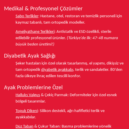
Medikal & Profesyonel Çözümler
Sabo Terlikler
:
Hastane, otel, restoran ve temizlik personeli için
kaymaz tabanlı, tam ortopedik modeller.
Ameliyathane Terlikleri
:
Antistatik ve ESD özellikli, sterile
edilebilir profesyonel ürünler.
(Türkiye'de ilk: 47-48 numara
büyük beden üretimi!)
Diyabetik Ayak Sağlığı
Şeker hastaları için özel olarak tasarlanmış, el yapımı, dikişsiz ve
tam ortopedik
diyabetik ayakkabı
, terlik ve sandaletler.
80'den
fazla ülkeye
ihraç edilen tescilli konfor.
Ayak Problemlerine Özel
Halluks Valgus
& Çekiç Parmak:
Deformiteler için özel esnek
bölgeli tasarımlar.
Topuk Dikeni
:
Silikon destekli, ağrı hafifletici terlik ve
ayakkabılar.
Düz Taban
& Çukur Taban:
Basma problemlerine yönelik