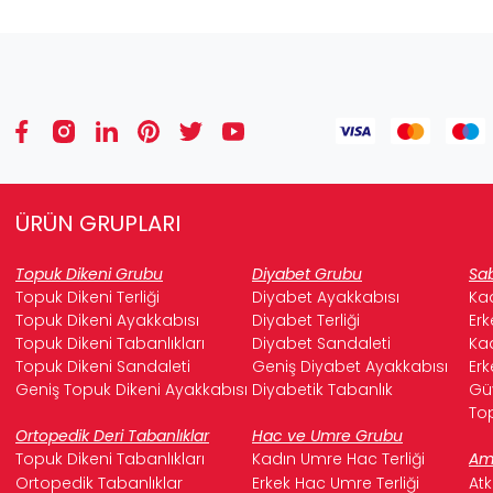
ÜRÜN GRUPLARI
Topuk Dikeni Grubu
Diyabet Grubu
Sab
Topuk Dikeni Terliği
Diyabet Ayakkabısı
Kad
Topuk Dikeni Ayakkabısı
Diyabet Terliği
Erk
Topuk Dikeni Tabanlıkları
Diyabet Sandaleti
Kad
Topuk Dikeni Sandaleti
Geniş Diyabet Ayakkabısı
Erk
Geniş Topuk Dikeni Ayakkabısı
Diyabetik Tabanlık
Güv
Top
Ortopedik Deri Tabanlıklar
Hac ve Umre Grubu
Topuk Dikeni Tabanlıkları
Kadın Umre Hac Terliği
Ame
Ortopedik Tabanlıklar
Erkek Hac Umre Terliği
Atk