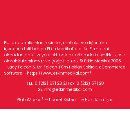
Bu sitede kullanılan resimler, metinler ve diğer tüm
içeriklerin telif hakları Etkin Medikal' e aittir. Firma izni
olmadan basılı veya elektronik bir ortamda kesinlikle izinsiz
olarak kullanılamaz ve çoğaltılamaz.
© Etkin Medikal 2006
- Lady Falcon & Mr. Falcon Tüm Hakları Saklıdır. eCommerce
Software -
https://www.etkinmedikal.com/
TEL: 0 (212) 671 20 21 Fax: 0 (212) 671 20
22
info
@etkinmedikal.com
®
PlatinMarket
E-Ticaret Sistemi
İle Hazırlanmıştır.