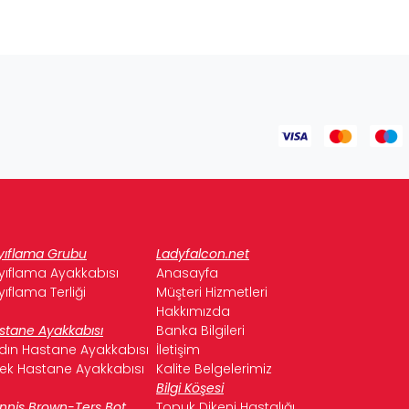
yıflama Grubu
Ladyfalcon.net
yıflama Ayakkabısı
Anasayfa
yıflama Terliği
Müşteri Hizmetleri
Hakkımızda
stane Ayakkabısı
Banka Bilgileri
dın Hastane Ayakkabısı
İletişim
kek Hastane Ayakkabısı
Kalite Belgelerimiz
Bilgi Köşesi
nnis Brown-Ters Bot
Topuk Dikeni Hastalığı