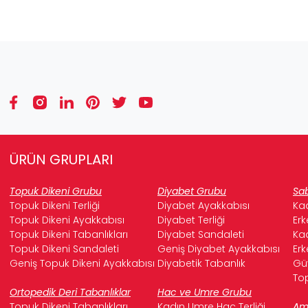
ÜRÜN GRUPLARI
Topuk Dikeni Grubu
Diyabet Grubu
Sab
Topuk Dikeni Terliği
Diyabet Ayakkabısı
Kad
Topuk Dikeni Ayakkabısı
Diyabet Terliği
Erk
Topuk Dikeni Tabanlıkları
Diyabet Sandaleti
Kad
Topuk Dikeni Sandaleti
Geniş Diyabet Ayakkabısı
Erk
Geniş Topuk Dikeni Ayakkabısı
Diyabetik Tabanlık
Güv
Top
Ortopedik Deri Tabanlıklar
Hac ve Umre Grubu
Topuk Dikeni Tabanlıkları
Kadın Umre Hac Terliği
Ame