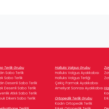
o Terlik Grubu
Halluks Valgus Grubu
Za
ın Sabo Terlik
Halluks Valgus Ayakkabısı
Za
ek Sabo Terlik
Halluks Valgus Terliği
Za
ın Desenli Sabo Terlik
Çekiç Parmak Ayakkabısı
ek Desenli Sabo Terlik
Ameliyat Sonrası Ayakkabısı
Ha
enlik Atkılı Sabo Terlik
Ka
uk Dikeni Sabo Terlik
Ortopedik Terlik Grubu
Er
Kadın Ortopedik Terlik
liyathane Terliği
Erkek Ortopedik Terlik
De