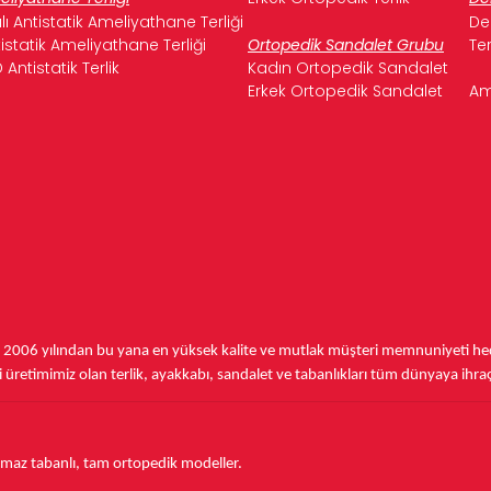
ılı Antistatik Ameliyathane Terliği
De
istatik Ameliyathane Terliği
Ortopedik Sandalet Grubu
Te
 Antistatik Terlik
Kadın Ortopedik Sandalet
Erkek Ortopedik Sandalet
Am
,
2006 yılından bu yana
en yüksek kalite ve mutlak müşteri memnuniyeti hede
üretimimiz olan terlik, ayakkabı, sandalet ve tabanlıkları
tüm dünyaya ihra
aymaz tabanlı, tam ortopedik modeller.