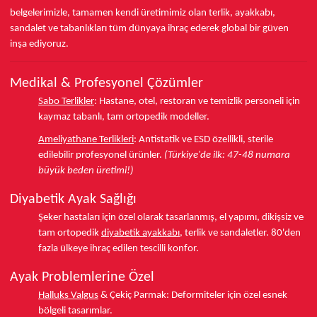
belgelerimizle, tamamen kendi üretimimiz olan terlik, ayakkabı,
sandalet ve tabanlıkları
tüm dünyaya ihraç ederek
global bir güven
inşa ediyoruz.
Medikal & Profesyonel Çözümler
Sabo Terlikler
:
Hastane, otel, restoran ve temizlik personeli için
kaymaz tabanlı, tam ortopedik modeller.
Ameliyathane Terlikleri
:
Antistatik ve ESD özellikli, sterile
edilebilir profesyonel ürünler.
(Türkiye'de ilk: 47-48 numara
büyük beden üretimi!)
Diyabetik Ayak Sağlığı
Şeker hastaları için özel olarak tasarlanmış, el yapımı, dikişsiz ve
tam ortopedik
diyabetik ayakkabı
, terlik ve sandaletler.
80'den
fazla ülkeye
ihraç edilen tescilli konfor.
Ayak Problemlerine Özel
Halluks Valgus
& Çekiç Parmak:
Deformiteler için özel esnek
bölgeli tasarımlar.