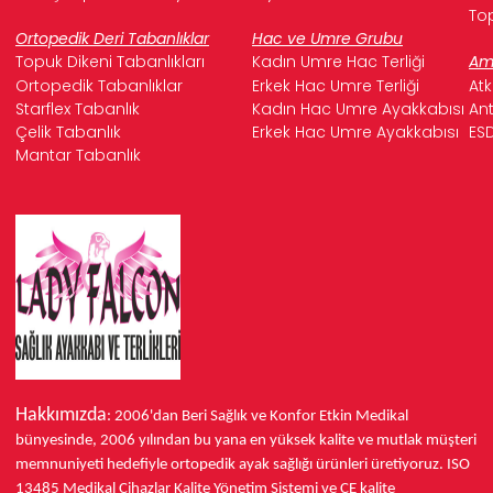
Top
Ortopedik Deri Tabanlıklar
Hac ve Umre Grubu
Topuk Dikeni Tabanlıkları
Kadın Umre Hac Terliği
Ame
Ortopedik Tabanlıklar
Erkek Hac Umre Terliği
Atk
Starflex Tabanlık
Kadın Hac Umre Ayakkabısı
Ant
Çelik Tabanlık
Erkek Hac Umre Ayakkabısı
ESD
Mantar Tabanlık
Hakkımızda
: 2006'dan Beri Sağlık ve Konfor
Etkin Medikal
bünyesinde,
2006 yılından bu yana
en yüksek kalite ve mutlak müşteri
memnuniyeti hedefiyle ortopedik ayak sağlığı ürünleri üretiyoruz.
ISO
13485
Medikal Cihazlar Kalite Yönetim Sistemi ve
CE
kalite