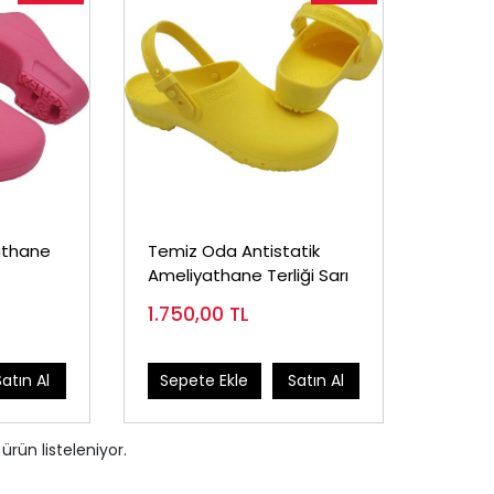
athane
Temiz Oda Antistatik
Ameliyathane Terliği Sarı
1.750,00
TL
Satın Al
Sepete Ekle
Satın Al
ürün listeleniyor.