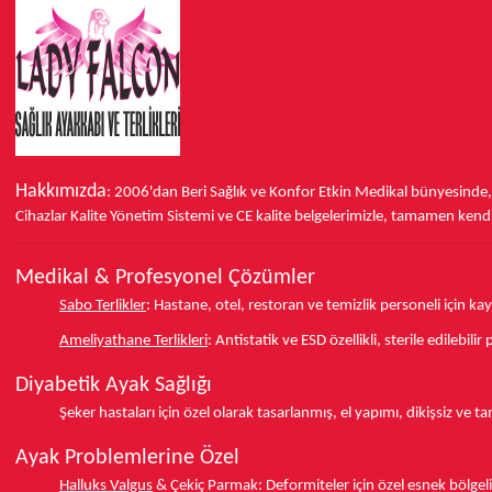
Hakkımızda
: 2006'dan Beri Sağlık ve Konfor
Etkin Medikal bünyesinde
Cihazlar Kalite Yönetim Sistemi ve
CE
kalite belgelerimizle, tamamen kendi 
Medikal & Profesyonel Çözümler
Sabo Terlikler
:
Hastane, otel, restoran ve temizlik personeli için k
Ameliyathane Terlikleri
:
Antistatik ve ESD özellikli, sterile edilebili
Diyabetik Ayak Sağlığı
Şeker hastaları için özel olarak tasarlanmış, el yapımı, dikişsiz ve 
Ayak Problemlerine Özel
Halluks Valgus
& Çekiç Parmak:
Deformiteler için özel esnek bölgeli