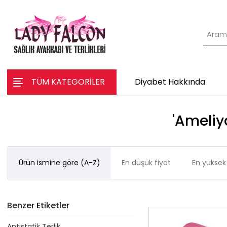
TÜM KATEGORİLER
Diyabet Hakkında
'Ameliya
Ürün ismine göre (A-Z)
En düşük fiyat
En yüksek 
Benzer Etiketler
Antistatik Terlik