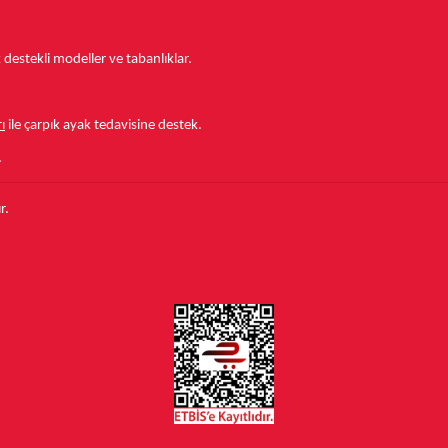
estekli modeller ve tabanlıklar.
ı
ile çarpık ayak tedavisine destek.
.
r.