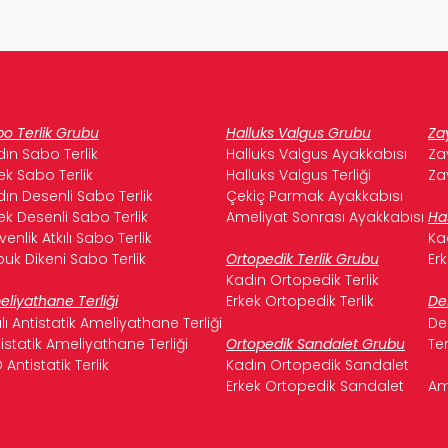
o Terlik Grubu
Halluks Valgus Grubu
Za
ın Sabo Terlik
Halluks Valgus Ayakkabısı
Za
ek Sabo Terlik
Halluks Valgus Terliği
Za
ın Desenli Sabo Terlik
Çekiç Parmak Ayakkabısı
ek Desenli Sabo Terlik
Ameliyat Sonrası Ayakkabısı
Ha
enlik Atkılı Sabo Terlik
Ka
uk Dikeni Sabo Terlik
Ortopedik Terlik Grubu
Er
Kadın Ortopedik Terlik
liyathane Terliği
Erkek Ortopedik Terlik
De
ılı Antistatik Ameliyathane Terliği
De
istatik Ameliyathane Terliği
Ortopedik Sandalet Grubu
Te
 Antistatik Terlik
Kadın Ortopedik Sandalet
Erkek Ortopedik Sandalet
Am