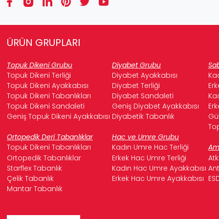
ÜRÜN GRUPLARI
Topuk Dikeni Grubu
Diyabet Grubu
Sab
Topuk Dikeni Terliği
Diyabet Ayakkabısı
Kad
Topuk Dikeni Ayakkabısı
Diyabet Terliği
Erk
Topuk Dikeni Tabanlıkları
Diyabet Sandaleti
Kad
Topuk Dikeni Sandaleti
Geniş Diyabet Ayakkabısı
Erk
Geniş Topuk Dikeni Ayakkabısı
Diyabetik Tabanlık
Güv
Top
Ortopedik Deri Tabanlıklar
Hac ve Umre Grubu
Topuk Dikeni Tabanlıkları
Kadın Umre Hac Terliği
Ame
Ortopedik Tabanlıklar
Erkek Hac Umre Terliği
Atk
Starflex Tabanlık
Kadın Hac Umre Ayakkabısı
Ant
Çelik Tabanlık
Erkek Hac Umre Ayakkabısı
ESD
Mantar Tabanlık