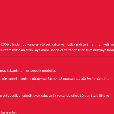
,
2006 yılından bu yana
en yüksek kalite ve mutlak müşteri memnuniyeti hede
üretimimiz olan terlik, ayakkabı, sandalet ve tabanlıkları
tüm dünyaya ihra
aymaz tabanlı, tam ortopedik modeller.
r profesyonel ürünler.
(Türkiye'de ilk: 47-48 numara büyük beden üretimi!)
tam ortopedik
diyabetik ayakkabı
, terlik ve sandaletler.
80'den fazla ülkeye
ihr
 tasarımlar.