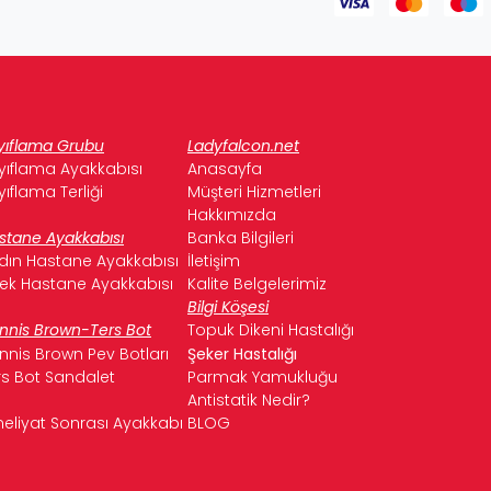
yıflama Grubu
Ladyfalcon.net
yıflama Ayakkabısı
Anasayfa
yıflama Terliği
Müşteri Hizmetleri
Hakkımızda
stane Ayakkabısı
Banka Bilgileri
dın Hastane Ayakkabısı
İletişim
kek Hastane Ayakkabısı
Kalite Belgelerimiz
Bilgi Köşesi
nnis Brown-Ters Bot
Topuk Dikeni Hastalığı
nnis Brown Pev Botları
Şeker Hastalığı
rs Bot Sandalet
Parmak Yamukluğu
Antistatik Nedir?
eliyat Sonrası Ayakkabı
BLOG