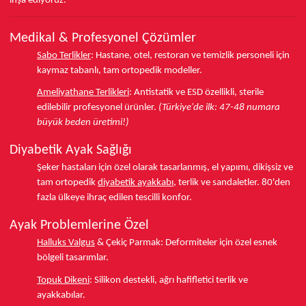
inşa ediyoruz.
Medikal & Profesyonel Çözümler
Sabo Terlikler
:
Hastane, otel, restoran ve temizlik personeli için
kaymaz tabanlı, tam ortopedik modeller.
Ameliyathane Terlikleri
:
Antistatik ve ESD özellikli, sterile
edilebilir profesyonel ürünler.
(Türkiye'de ilk: 47-48 numara
büyük beden üretimi!)
Diyabetik Ayak Sağlığı
Şeker hastaları için özel olarak tasarlanmış, el yapımı, dikişsiz ve
tam ortopedik
diyabetik ayakkabı
, terlik ve sandaletler.
80'den
fazla ülkeye
ihraç edilen tescilli konfor.
Ayak Problemlerine Özel
Halluks Valgus
& Çekiç Parmak:
Deformiteler için özel esnek
bölgeli tasarımlar.
Topuk Dikeni
:
Silikon destekli, ağrı hafifletici terlik ve
ayakkabılar.