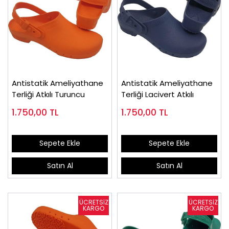
Antistatik Ameliyathane
Antistatik Ameliyathane
Terliği Atkılı Turuncu
Terliği Lacivert Atkılı
1.750,00
TL
1.750,00
TL
Sepete Ekle
Sepete Ekle
Satın Al
Satın Al