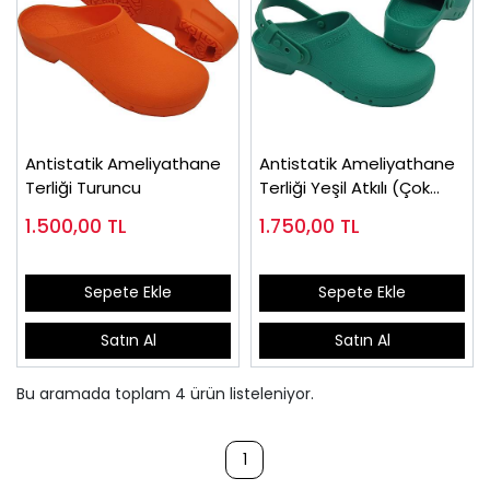
Antistatik Ameliyathane
Antistatik Ameliyathane
Terliği Turuncu
Terliği Yeşil Atkılı (Çok
Satan)
1.500,00
TL
1.750,00
TL
Sepete Ekle
Sepete Ekle
Satın Al
Satın Al
Bu aramada toplam
4
ürün listeleniyor.
1