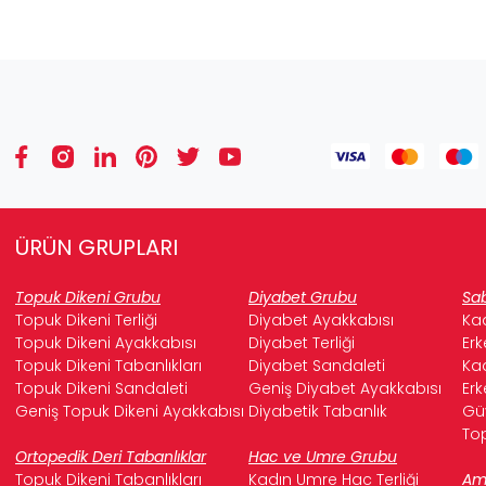
ÜRÜN GRUPLARI
Topuk Dikeni Grubu
Diyabet Grubu
Sab
Topuk Dikeni Terliği
Diyabet Ayakkabısı
Kad
Topuk Dikeni Ayakkabısı
Diyabet Terliği
Erk
Topuk Dikeni Tabanlıkları
Diyabet Sandaleti
Kad
Topuk Dikeni Sandaleti
Geniş Diyabet Ayakkabısı
Erk
Geniş Topuk Dikeni Ayakkabısı
Diyabetik Tabanlık
Güv
Top
Ortopedik Deri Tabanlıklar
Hac ve Umre Grubu
Topuk Dikeni Tabanlıkları
Kadın Umre Hac Terliği
Ame