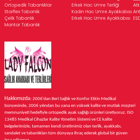
Ortopedik Tabanlıklar
Erkek Hac Umre Terliği
Atk
Starflex Tabanlık
Kadın Hac Umre Ayakkabısı
Ant
Çelik Tabanlık
Erkek Hac Umre Ayakkabısı
ESD
Mantar Tabanlık
Hakkımızda
: 2006'dan Beri Sağlık ve Konfor
Etkin Medikal
bünyesinde,
2006 yılından bu yana
en yüksek kalite ve mutlak müşteri
memnuniyeti hedefiyle ortopedik ayak sağlığı ürünleri üretiyoruz.
ISO
13485
Medikal Cihazlar Kalite Yönetim Sistemi ve
CE
kalite
belgelerimizle, tamamen kendi üretimimiz olan terlik, ayakkabı,
sandalet ve tabanlıkları
tüm dünyaya ihraç ederek
global bir güven