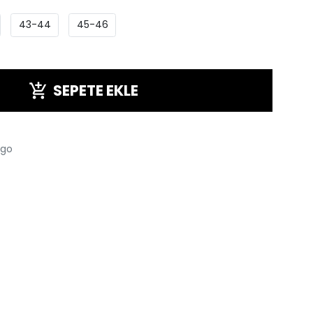
43-44
45-46
SEPETE EKLE
rgo