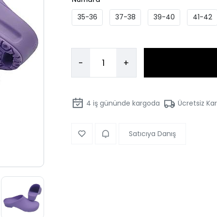
35-36
37-38
39-40
41-42
-
+
4
iş gününde kargoda
Ücretsiz Ka
Satıcıya Danış