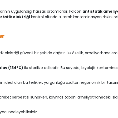
larının uygulandığı hassas ortamlardır. Falcon
antistatik ameliy
e
statik elektriği
kontrol altında tutarak kontaminasyon riskini o
er
k elektriği güvenli bir şekilde dağıtır. Bu özellik, ameliyathaneler
klav (134°C)
ile sterilize edilebilir. Bu sayede, biyolojik kontam
çin ideal olan bu terlikler, yorgunluğu azaltan ergonomik bir tasar
r hareket serbestisi sunarken, kaymaz tabanı ameliyathanedeki ısla
ca inceleyebilirsiniz.