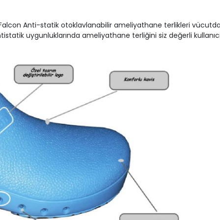
on Anti-statik otoklavlanabilir ameliyathane terlikleri vücutdak
ntistatik uygunluklarında ameliyathane terliğini siz değerli kulla