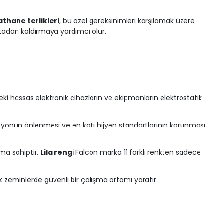
athane terlikleri
, bu özel gereksinimleri karşılamak üzere
rtadan kaldırmaya yardımcı olur.
deki hassas elektronik cihazların ve ekipmanların elektrostatik
inasyonun önlenmesi ve en katı hijyen standartlarının korunması
ıma sahiptir.
Lila rengi
Falcon marka 11 farklı renkten sadece
k zeminlerde güvenli bir çalışma ortamı yaratır.