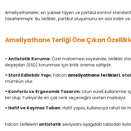
Ameliyathaneler, en yüksek hijyen ve partikül kontrol standart
tasarlanmıştır. Bu terlikler, partikül oluşumunu en aza indirir v
Ameliyathane Terliği Öne Çıkan Özellikl
- Antistatik Koruma:
Özel malzemesi sayesinde, terlikler stati
deşarjdan (ESD) korunması için kritik öneme sahiptir.
-
Steril Edilebilir Yapı:
Falcon
ameliyathane terlikleri
,
oto
mümkün olur.
-
Konforlu ve Ergonomik Tasarım:
Uzun süreli kullanımlar i
biri olup Türkiye'de en çok renk seçeneğini üreten markayız.
-
Hafif ve Kaymaz Taban:
Hafif yapısı, kullanıcıya rahat bi
Falcon terliklerin
antistatik
seviyesini aşağıdaki tablodan kolay