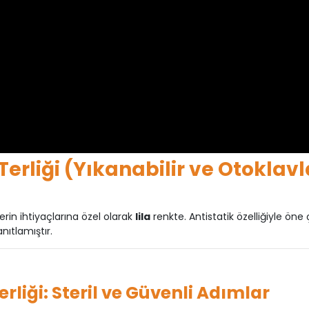
erliği (Yıkanabilir ve Otoklavl
rin ihtiyaçlarına özel olarak
lila
renkte. Antistatik özelliğiyle öne 
nıtlamıştır.
liği: Steril ve Güvenli Adımlar