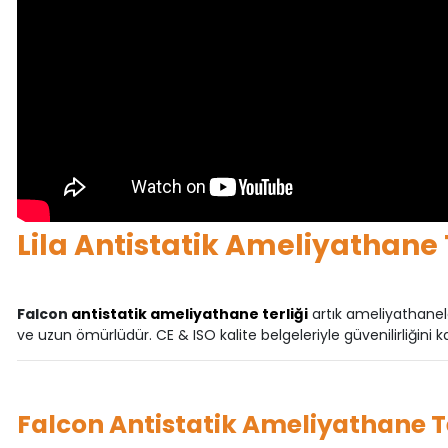
Lila Antistatik Ameliyathane T
Falcon
antistatik ameliyathane terliği
artık ameliyathanele
ve uzun ömürlüdür. CE & ISO kalite belgeleriyle güvenilirliğini ka
Falcon Antistatik Ameliyathane Ter