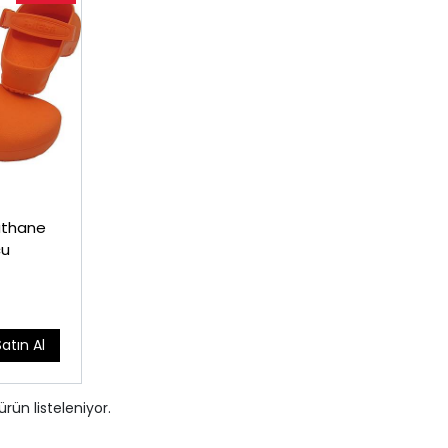
athane
cu
Satın Al
ürün listeleniyor.