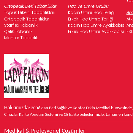
Ortopedik Deri Tabanlıklar
Hac ve Umre Grubu
Topuk Dikeni Tabanlıkları
Kadın Umre Hac Terliği
Ame
Ortopedik Tabanlıklar
Erkek Hac Umre Terliği
Atk
Starflex Tabanlık
Kadın Hac Umre Ayakkabısı
Ant
Çelik Tabanlık
Erkek Hac Umre Ayakkabısı
ESD
Mantar Tabanlık
Hakkımızda
: 2006'dan Beri Sağlık ve Konfor
Etkin Medikal bünyesinde
Cihazlar Kalite Yönetim Sistemi ve
CE
kalite belgelerimizle, tamamen kendi 
Medikal & Profesyonel Çözümler