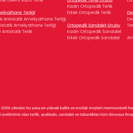
Kadın Ortopedik Terlik
liyathane Terliği
Erkek Ortopedik Terlik
De
ılı Antistatik Ameliyathane Terliği
De
istatik Ameliyathane Terliği
Ortopedik Sandalet Grubu
Te
 Antistatik Terlik
Kadın Ortopedik Sandalet
Erkek Ortopedik Sandalet
Am
,
2006 yılından bu yana
en yüksek kalite ve mutlak müşteri memnuniyeti hede
üretimimiz olan terlik, ayakkabı, sandalet ve tabanlıkları
tüm dünyaya ihra