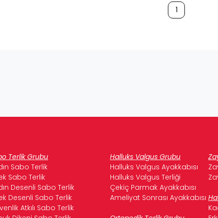
1
o Terlik Grubu
Halluks Valgus Grubu
Za
ın Sabo Terlik
Halluks Valgus Ayakkabısı
Za
ek Sabo Terlik
Halluks Valgus Terliği
Za
ın Desenli Sabo Terlik
Çekiç Parmak Ayakkabısı
ek Desenli Sabo Terlik
Ameliyat Sonrası Ayakkabısı
Ha
enlik Atkılı Sabo Terlik
Ka
uk Dikeni Sabo Terlik
Ortopedik Terlik Grubu
Er