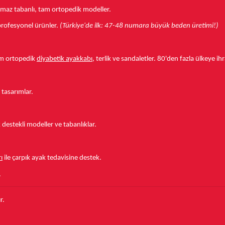
aymaz tabanlı, tam ortopedik modeller.
r profesyonel ürünler.
(Türkiye'de ilk: 47-48 numara büyük beden üretimi!)
tam ortopedik
diyabetik ayakkabı
, terlik ve sandaletler.
80'den fazla ülkeye
ihr
 tasarımlar.
estekli modeller ve tabanlıklar.
ı
ile çarpık ayak tedavisine destek.
.
r.