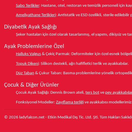
Sabo Terlikler
:
Hastane, otel, restoran ve temizlik personeli için k
Ameliyathane Terlikleri
:
Antistatik ve ESD özellikli, sterile edilebili
Diyabetik Ayak Sağlığı
Şeker hastaları için özel olarak tasarlanmış, el yapımı, dikişsiz ve 
Ayak Problemlerine Özel
Halluks Valgus
& Çekiç Parmak:
Deformiteler için özel esnek bölgeli
Topuk Dikeni
:
Silikon destekli, ağrı hafifletici terlik ve ayakkabılar.
Düz Taban
& Çukur Taban:
Basma problemlerine yönelik ortopedik d
Çocuk & Diğer Ürünler
Çocuk Ayak Sağlığı:
Dennis Brown ateli,
ters bot
ve
pev ayakkabılar
Fonksiyonel Modeller:
Zayıflama terliği
ve ayakkabısı modellerimiz
© 2026 ladyfalcon.net - Etkin Medikal Dış Tic. Ltd. Şti. Tüm Hakları Saklıdı