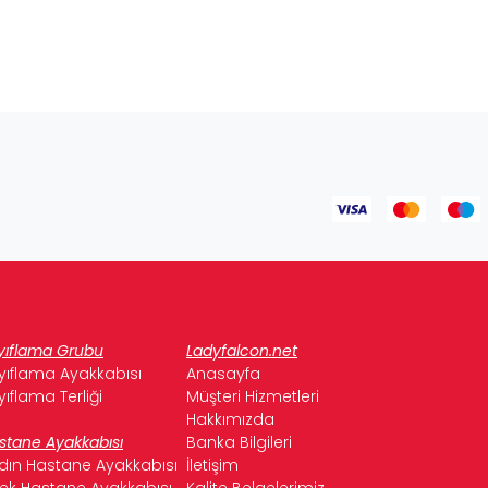
yıflama Grubu
Ladyfalcon.net
yıflama Ayakkabısı
Anasayfa
yıflama Terliği
Müşteri Hizmetleri
Hakkımızda
stane Ayakkabısı
Banka Bilgileri
dın Hastane Ayakkabısı
İletişim
kek Hastane Ayakkabısı
Kalite Belgelerimiz