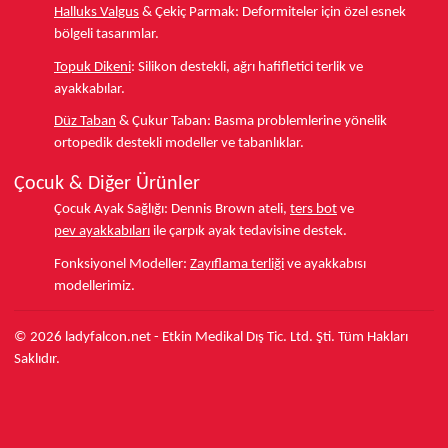
Halluks Valgus
& Çekiç Parmak:
Deformiteler için özel esnek
bölgeli tasarımlar.
Topuk Dikeni
:
Silikon destekli, ağrı hafifletici terlik ve
ayakkabılar.
Düz Taban
& Çukur Taban:
Basma problemlerine yönelik
ortopedik destekli modeller ve tabanlıklar.
Çocuk & Diğer Ürünler
Çocuk Ayak Sağlığı:
Dennis Brown ateli,
ters bot
ve
pev ayakkabıları
ile çarpık ayak tedavisine destek.
Fonksiyonel Modeller:
Zayıflama terliği
ve ayakkabısı
modellerimiz.
© 2026 ladyfalcon.net - Etkin Medikal Dış Tic. Ltd. Şti. Tüm Hakları
Saklıdır.