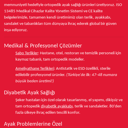
memnuniyeti hedefiyle ortopedik ayak sağlığı ürünleri üretiyoruz.
ISO
13485
Medikal Cihazlar Kalite Yönetim Sistemi ve
CE
kalite
belgelerimizle, tamamen kendi üretimimiz olan terlik, ayakkabı,
sandalet ve tabanlıkları
tüm dünyaya ihraç ederek
global bir güven
inşa ediyoruz.
Medikal & Profesyonel Çözümler
Sabo Terlikler
:
Hastane, otel, restoran ve temizlik personeli için
kaymaz tabanlı, tam ortopedik modeller.
Ameliyathane Terlikleri
:
Antistatik ve ESD özellikli, sterile
edilebilir profesyonel ürünler.
(Türkiye'de ilk: 47-48 numara
büyük beden üretimi!)
Diyabetik Ayak Sağlığı
Şeker hastaları için özel olarak tasarlanmış, el yapımı, dikişsiz ve
tam ortopedik
diyabetik ayakkabı
, terlik ve sandaletler.
80'den
fazla ülkeye
ihraç edilen tescilli konfor.
Ayak Problemlerine Özel