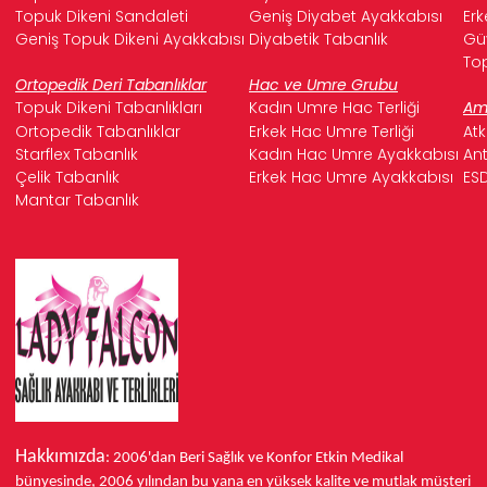
Topuk Dikeni Sandaleti
Geniş Diyabet Ayakkabısı
Erk
Geniş Topuk Dikeni Ayakkabısı
Diyabetik Tabanlık
Güv
Top
Ortopedik Deri Tabanlıklar
Hac ve Umre Grubu
Topuk Dikeni Tabanlıkları
Kadın Umre Hac Terliği
Ame
Ortopedik Tabanlıklar
Erkek Hac Umre Terliği
Atk
Starflex Tabanlık
Kadın Hac Umre Ayakkabısı
Ant
Çelik Tabanlık
Erkek Hac Umre Ayakkabısı
ESD
Mantar Tabanlık
Hakkımızda
: 2006'dan Beri Sağlık ve Konfor
Etkin Medikal
bünyesinde,
2006 yılından bu yana
en yüksek kalite ve mutlak müşteri