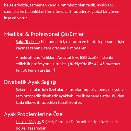
belgelerimizle, tamamen kendi üretimimiz olan terlik, ayakkabı,
sandalet ve tabanlıkları
tüm dünyaya ihraç ederek
global bir güven
inşa ediyoruz.
Medikal & Profesyonel Çözümler
Sabo Terlikler
:
Hastane, otel, restoran ve temizlik personeli için
kaymaz tabanlı, tam ortopedik modeller.
Ameliyathane Terlikleri
:
Antistatik ve ESD özellikli, sterile
edilebilir profesyonel ürünler.
(Türkiye'de ilk: 47-48 numara
büyük beden üretimi!)
Diyabetik Ayak Sağlığı
Şeker hastaları için özel olarak tasarlanmış, el yapımı, dikişsiz ve
tam ortopedik
diyabetik ayakkabı
, terlik ve sandaletler.
80'den
fazla ülkeye
ihraç edilen tescilli konfor.
Ayak Problemlerine Özel
Halluks Valgus
& Çekiç Parmak:
Deformiteler için özel esnek
bölgeli tasarımlar.