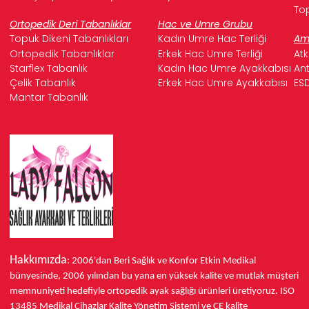
Top
Ortopedik Deri Tabanlıklar
Hac ve Umre Grubu
Topuk Dikeni Tabanlıkları
Kadın Umre Hac Terliği
Ame
Ortopedik Tabanlıklar
Erkek Hac Umre Terliği
Atk
Starflex Tabanlık
Kadın Hac Umre Ayakkabısı
Ant
Çelik Tabanlık
Erkek Hac Umre Ayakkabısı
ESD
Mantar Tabanlık
Hakkımızda
: 2006'dan Beri Sağlık ve Konfor
Etkin Medikal
bünyesinde,
2006 yılından bu yana
en yüksek kalite ve mutlak müşteri
memnuniyeti hedefiyle ortopedik ayak sağlığı ürünleri üretiyoruz.
ISO
13485
Medikal Cihazlar Kalite Yönetim Sistemi ve
CE
kalite