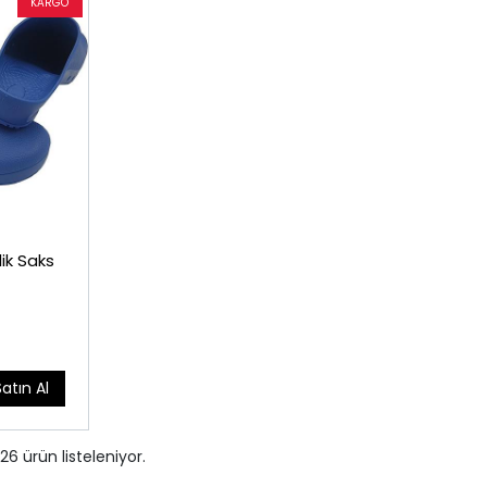
ik Saks
Satın Al
26
ürün listeleniyor.