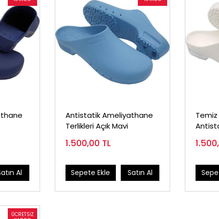
athane
Antistatik Ameliyathane
Temiz 
Terlikleri Açık Mavi
Antist
Terliği
1.500,00
TL
1.500
Satın Al
Sepete Ekle
Satın Al
Sepet