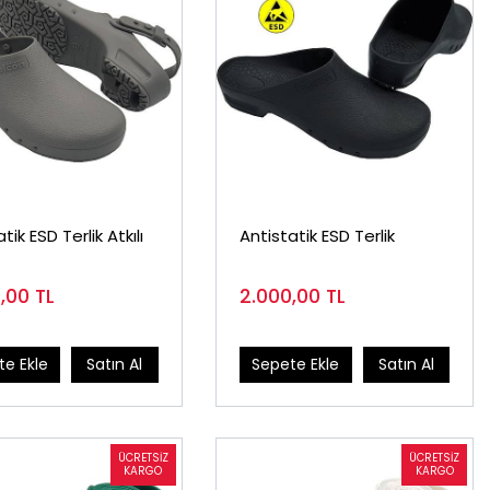
tik ESD Terlik Atkılı
Antistatik ESD Terlik
0,00
TL
2.000,00
TL
e Ekle
Satın Al
Sepete Ekle
Satın Al