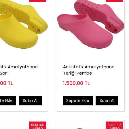
atik Ameliyathane
Antistatik Ameliyathane
 Sarı
Terliği Pembe
,00
TL
1.500,00
TL
e Ekle
Satın Al
Sepete Ekle
Satın Al