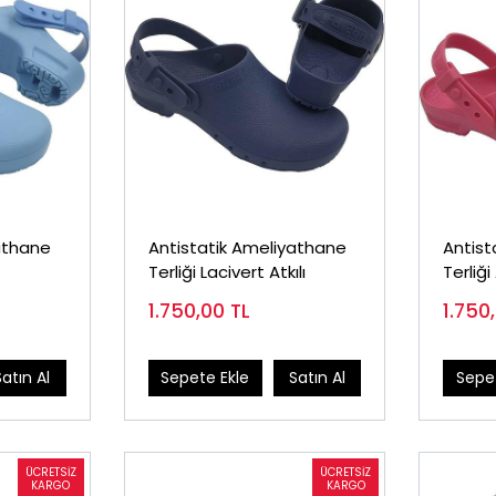
athane
Antistatik Ameliyathane
Antist
Terliği Lacivert Atkılı
Terliğ
1.750,00
TL
1.750
Satın Al
Sepete Ekle
Satın Al
Sepet