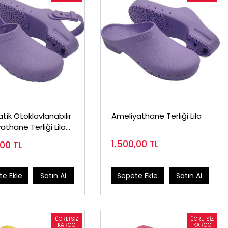
atik Otoklavlanabilir
Ameliyathane Terliği Lila
athane Terliği Lila
1.500,00
TL
,00
TL
e Ekle
Satın Al
Sepete Ekle
Satın Al