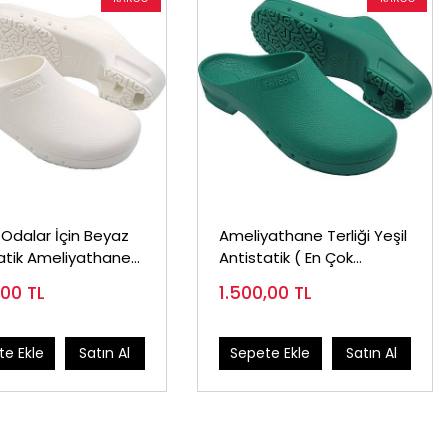
Odalar İçin Beyaz
Ameliyathane Terliği Yeşil
atik Ameliyathane
Antistatik ( En Çok
Satılan)
,00
TL
1.500,00
TL
e Ekle
Satın Al
Sepete Ekle
Satın Al