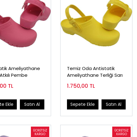
atik Ameliyathane
Temiz Oda Antistatik
i Atkılı Pembe
Ameliyathane Terliği Sarı
,00
TL
1.750,00
TL
e Ekle
Satın Al
Sepete Ekle
Satın Al