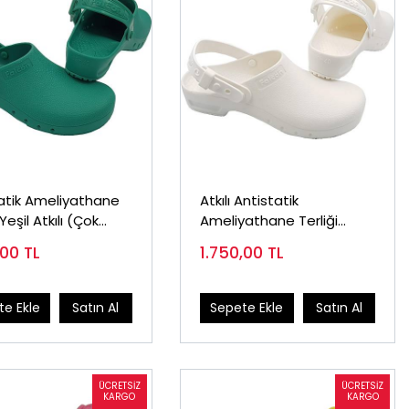
atik Ameliyathane
Atkılı Antistatik
 Yeşil Atkılı (Çok
Ameliyathane Terliği
)
Beyaz
,00
TL
1.750,00
TL
e Ekle
Satın Al
Sepete Ekle
Satın Al