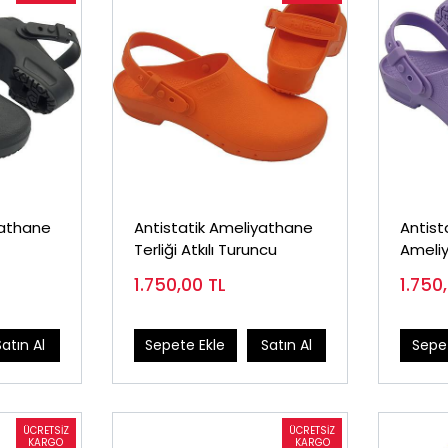
yathane
Antistatik Ameliyathane
Antist
Terliği Atkılı Turuncu
Ameliy
Atkılı
1.750,00
TL
1.750
Satın Al
Sepete Ekle
Satın Al
Sepet