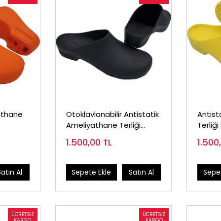
athane
Otoklavlanabilir Antistatik
Antist
Ameliyathane Terliği
Terliği
Siyah
1.500,00
TL
1.500
Satın Al
Sepete Ekle
Satın Al
Sepet