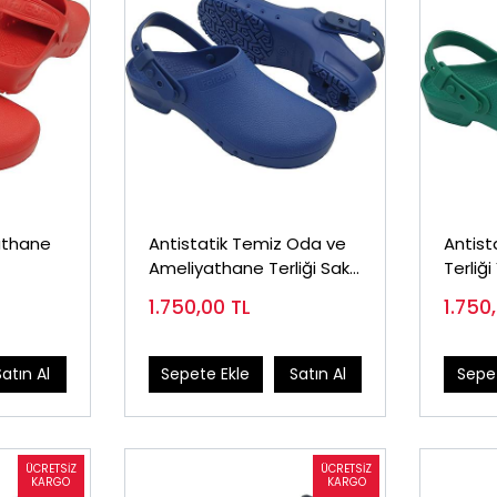
athane
Antistatik Temiz Oda ve
Antist
Ameliyathane Terliği Saks
Terliği
Mavi
Satan
1.750,00
TL
1.750
Satın Al
Sepete Ekle
Satın Al
Sepet