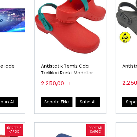
e iade
Antistatik Temiz Oda
Antista
Terlikleri Renkli Modeller
AATA
2.25
2.250,00
TL
Satın Al
Sepete Ekle
Satın Al
Sepet