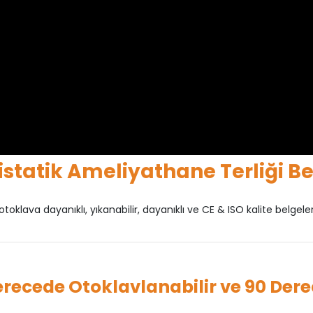
istatik Ameliyathane Terliği B
toklava dayanıklı, yıkanabilir, dayanıklı ve CE & ISO kalite belgeleri
Derecede Otoklavlanabilir ve 90 Der