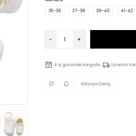
35-36
37-38
39-40
41-42
-
+
4
iş gününde kargoda
Ücretsiz Ka
Satıcıya Danış