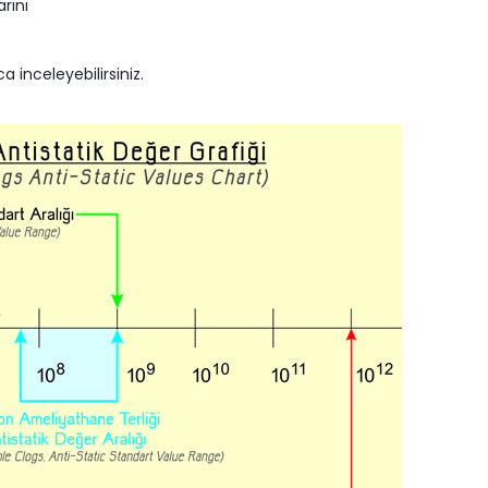
rını
a inceleyebilirsiniz.