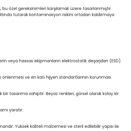
i
, bu özel gereksinimleri karşılamak üzere tasarlanmıştır.
altında tutarak kontaminasyon riskini ortadan kaldırmaya
şenlerin veya hassas ekipmanların elektrostatik deşarjdan (ESD)
nun önlenmesi ve en katı hijyen standartlarının korunması
ir tasarıma sahiptir. Beyaz renkleri, görsel olarak kolay kir
amı yaratır.
. Yüksek kaliteli malzemesi ve steril edilebilir yapısı ile