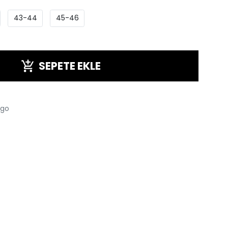
43-44
45-46
SEPETE EKLE
rgo