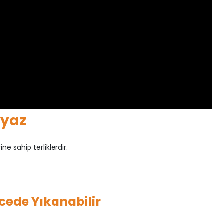
eyaz
ne sahip terliklerdir.
ecede Yıkanabilir