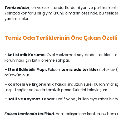
Temiz odalar
, en yüksek standartlarda hijyen ve partikül kon
Yalnızca konforlu bir giyim ürünü olmanın ötesinde, bu terlikl
yardımcı olur.
Temiz Oda Terliklerinin Öne Çıkan Özelli
- Antistatik Koruma:
Özel malzemesi sayesinde, terlikler stati
korunması için kritik öneme sahiptir.
-
Steril Edilebilir Yapı:
Falcon
temiz oda terlikleri
, otoklav 
mümkün olur.
-
Konforlu ve Ergonomik Tasarım:
Uzun süreli kullanımlar i
tespiti sağlar ve bu da temizlik prosedürlerini kolaylaştırır.
-
Hafif ve Kaymaz Taban:
Hafif yapısı, kullanıcıya rahat bir
Falcon temiz oda terlikleri
, hem çalışanların konforunu hem de