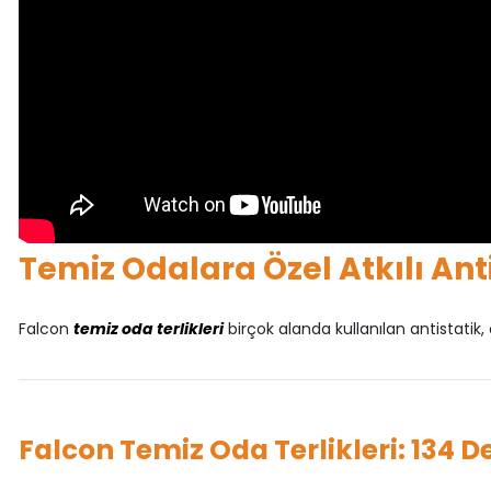
Temiz Odalara Özel Atkılı Ant
Falcon
temiz oda terlikleri
birçok alanda kullanılan antistatik, o
Falcon Temiz Oda Terlikleri: 134 