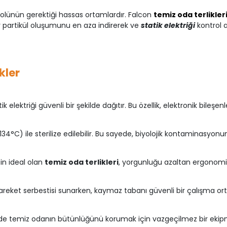
trolünün gerektiği hassas ortamlardır. Falcon
temiz oda terlikler
er partikül oluşumunu en aza indirerek ve
statik elektriği
kontrol 
kler
k elektriği güvenli bir şekilde dağıtır. Bu özellik, elektronik bile
(134°C) ile sterilize edilebilir. Bu sayede, biyolojik kontaminasyo
çin ideal olan
temiz oda terlikleri
, yorgunluğu azaltan ergonomik b
 hareket serbestisi sunarken, kaymaz tabanı güvenli bir çalışma ort
 temiz odanın bütünlüğünü korumak için vazgeçilmez bir ekipmandır