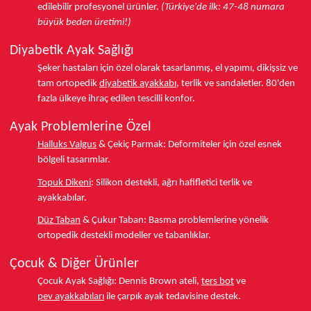
edilebilir profesyonel ürünler.
(Türkiye'de ilk: 47-48 numara
büyük beden üretimi!)
Diyabetik Ayak Sağlığı
Şeker hastaları için özel olarak tasarlanmış, el yapımı, dikişsiz ve
tam ortopedik
diyabetik ayakkabı
, terlik ve sandaletler.
80'den
fazla ülkeye
ihraç edilen tescilli konfor.
Ayak Problemlerine Özel
Halluks Valgus
& Çekiç Parmak:
Deformiteler için özel esnek
bölgeli tasarımlar.
Topuk Dikeni
:
Silikon destekli, ağrı hafifletici terlik ve
ayakkabılar.
Düz Taban
& Çukur Taban:
Basma problemlerine yönelik
ortopedik destekli modeller ve tabanlıklar.
Çocuk & Diğer Ürünler
Çocuk Ayak Sağlığı:
Dennis Brown ateli,
ters bot
ve
pev ayakkabıları
ile çarpık ayak tedavisine destek.