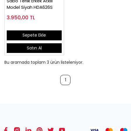
Sabo Terlik Erkek Atkılı
Model Siyah HDA626S
3.950,00
TL
Sepete Ekle
Satın Al
Bu aramada toplam
3
ürün listeleniyor.
1