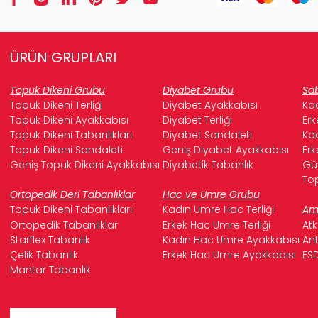
ÜRÜN GRUPLARI
Topuk Dikeni Grubu
Diyabet Grubu
Sab
Topuk Dikeni Terliği
Diyabet Ayakkabısı
Kad
Topuk Dikeni Ayakkabısı
Diyabet Terliği
Erk
Topuk Dikeni Tabanlıkları
Diyabet Sandaleti
Kad
Topuk Dikeni Sandaleti
Geniş Diyabet Ayakkabısı
Erk
Geniş Topuk Dikeni Ayakkabısı
Diyabetik Tabanlık
Güv
Top
Ortopedik Deri Tabanlıklar
Hac ve Umre Grubu
Topuk Dikeni Tabanlıkları
Kadın Umre Hac Terliği
Ame
Ortopedik Tabanlıklar
Erkek Hac Umre Terliği
Atk
Starflex Tabanlık
Kadın Hac Umre Ayakkabısı
Ant
Çelik Tabanlık
Erkek Hac Umre Ayakkabısı
ESD
Mantar Tabanlık