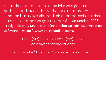
Bu sitede kullanılan resimler, metinler ve diğer tüm
içeriklerin telif hakları Etkin Medikal' e aittir. Firma izni
olmadan basılı veya elektronik bir ortamda kesinlikle izinsiz
olarak kullanılamaz ve çoğaltılamaz.
© Etkin Medikal 2006
- Lady Falcon & Mr. Falcon Tüm Hakları Saklıdır. eCommerce
Software -
https://www.etkinmedikal.com/
TEL: 0 (212) 671 20 21 Fax: 0 (212) 671 20
22
info
@etkinmedikal.com
®
PlatinMarket
E-Ticaret Sistemi
İle Hazırlanmıştır.