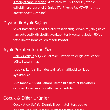
Ameliyathane Terlikleri
:
Antistatik ve ESD özellikli, sterile
edilebilir profesyonel ürünler.
(Türkiye'de ilk: 47-48 numara
büyük beden üretimi!)
Diyabetik Ayak Sağlığı
Şeker hastaları için özel olarak tasarlanmış, el yapımı, dikişsiz ve
tam ortopedik
diyabetik ayakkabı
, terlik ve sandaletler.
80'den
fazla ülkeye
ihraç edilen tescilli konfor.
Ayak Problemlerine Özel
Halluks Valgus
& Çekiç Parmak:
Deformiteler için özel esnek
bölgeli tasarımlar.
Topuk Dikeni
:
Silikon destekli, ağrı hafifletici terlik ve
ayakkabılar.
Düz Taban
& Çukur Taban:
Basma problemlerine yönelik
ortopedik destekli modeller ve tabanlıklar.
Çocuk & Diğer Ürünler
Çocuk Ayak Sağlığı:
Dennis Brown ateli,
ters bot
ve