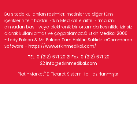
Bu sitede kullanılan resimler, metinler ve diğer tüm
içeriklerin telif hakları Etkin Medikal' e aittir. Firma izni
olmadan basılı veya elektronik bir ortamda kesinlikle izinsiz
olarak kullanılamaz ve çoğaltılamaz.
© Etkin Medikal 2006
- Lady Falcon & Mr. Falcon Tüm Hakları Saklıdır. eCommerce
Software -
https://www.etkinmedikal.com/
TEL: 0 (212) 671 20 21 Fax: 0 (212) 671 20
22
info
@etkinmedikal.com
®
PlatinMarket
E-Ticaret Sistemi
İle Hazırlanmıştır.