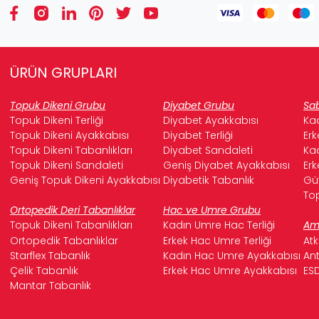
ÜRÜN GRUPLARI
Topuk Dikeni Grubu
Diyabet Grubu
Sab
Topuk Dikeni Terliği
Diyabet Ayakkabısı
Kad
Topuk Dikeni Ayakkabısı
Diyabet Terliği
Erk
Topuk Dikeni Tabanlıkları
Diyabet Sandaleti
Kad
Topuk Dikeni Sandaleti
Geniş Diyabet Ayakkabısı
Erk
Geniş Topuk Dikeni Ayakkabısı
Diyabetik Tabanlık
Güv
Top
Ortopedik Deri Tabanlıklar
Hac ve Umre Grubu
Topuk Dikeni Tabanlıkları
Kadın Umre Hac Terliği
Ame
Ortopedik Tabanlıklar
Erkek Hac Umre Terliği
Atk
Starflex Tabanlık
Kadın Hac Umre Ayakkabısı
Ant
Çelik Tabanlık
Erkek Hac Umre Ayakkabısı
ESD
Mantar Tabanlık