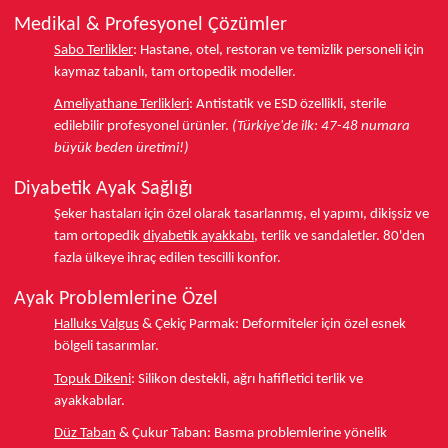
Medikal & Profesyonel Çözümler
Sabo Terlikler
:
Hastane, otel, restoran ve temizlik personeli için
kaymaz tabanlı, tam ortopedik modeller.
Ameliyathane Terlikleri
:
Antistatik ve ESD özellikli, sterile
edilebilir profesyonel ürünler.
(Türkiye'de ilk: 47-48 numara
büyük beden üretimi!)
Diyabetik Ayak Sağlığı
Şeker hastaları için özel olarak tasarlanmış, el yapımı, dikişsiz ve
tam ortopedik
diyabetik ayakkabı
, terlik ve sandaletler.
80'den
fazla ülkeye
ihraç edilen tescilli konfor.
Ayak Problemlerine Özel
Halluks Valgus
& Çekiç Parmak:
Deformiteler için özel esnek
bölgeli tasarımlar.
Topuk Dikeni
:
Silikon destekli, ağrı hafifletici terlik ve
ayakkabılar.
Düz Taban
& Çukur Taban:
Basma problemlerine yönelik