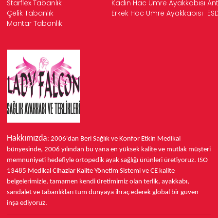
Starflex Tabanlık
Kadın Hac Umre Ayakkabısı
Ant
Çelik Tabanlık
Erkek Hac Umre Ayakkabısı
ESD
Mantar Tabanlık
Hakkımızda
: 2006'dan Beri Sağlık ve Konfor
Etkin Medikal
bünyesinde,
2006 yılından bu yana
en yüksek kalite ve mutlak müşteri
memnuniyeti hedefiyle ortopedik ayak sağlığı ürünleri üretiyoruz.
ISO
13485
Medikal Cihazlar Kalite Yönetim Sistemi ve
CE
kalite
belgelerimizle, tamamen kendi üretimimiz olan terlik, ayakkabı,
sandalet ve tabanlıkları
tüm dünyaya ihraç ederek
global bir güven
inşa ediyoruz.