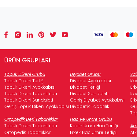
ÜRÜN GRUPLARI
Topuk Dikeni Grubu
Diyabet Grubu
Sab
Topuk Dikeni Terliği
Diyabet Ayakkabısı
Kad
Topuk Dikeni Ayakkabısı
Diyabet Terliği
Erk
Topuk Dikeni Tabanlıkları
Diyabet Sandaleti
Kad
Topuk Dikeni Sandaleti
Geniş Diyabet Ayakkabısı
Erk
Geniş Topuk Dikeni Ayakkabısı
Diyabetik Tabanlık
Güv
Top
Ortopedik Deri Tabanlıklar
Hac ve Umre Grubu
Topuk Dikeni Tabanlıkları
Kadın Umre Hac Terliği
Ame
Ortopedik Tabanlıklar
Erkek Hac Umre Terliği
Atk