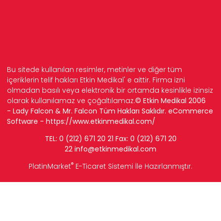
Bu sitede kullanılan resimler, metinler ve diğer tüm
içeriklerin telif hakları Etkin Medikal' e aittir. Firma izni
olmadan basılı veya elektronik bir ortamda kesinlikle izinsiz
olarak kullanılamaz ve çoğaltılamaz.
© Etkin Medikal 2006
- Lady Falcon & Mr. Falcon Tüm Hakları Saklıdır. eCommerce
Software -
https://www.etkinmedikal.com/
TEL: 0 (212) 671 20 21 Fax: 0 (212) 671 20
22
info
@etkinmedikal.com
®
PlatinMarket
E-Ticaret Sistemi
İle Hazırlanmıştır.