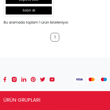
Satın Al
Bu aramada toplam
1
ürün listeleniyor.
1
ÜRÜN GRUPLARI