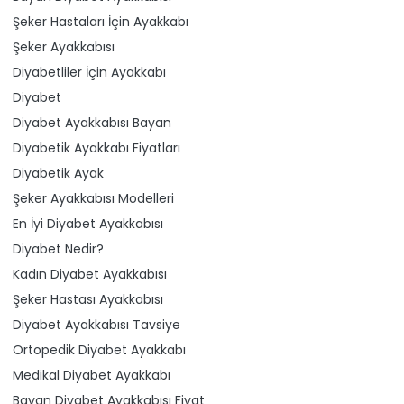
Şeker Hastaları İçin Ayakkabı
Şeker Ayakkabısı
Diyabetliler İçin Ayakkabı
Diyabet
Diyabet Ayakkabısı Bayan
Diyabetik Ayakkabı Fiyatları
Diyabetik Ayak
Şeker Ayakkabısı Modelleri
En İyi Diyabet Ayakkabısı
Diyabet Nedir?
Kadın Diyabet Ayakkabısı
Şeker Hastası Ayakkabısı
Diyabet Ayakkabısı Tavsiye
Ortopedik Diyabet Ayakkabı
Medikal Diyabet Ayakkabı
Bayan Diyabet Ayakkabısı Fiyat