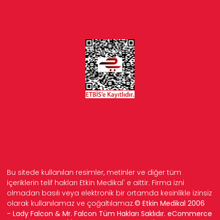
Bu sitede kullanılan resimler, metinler ve diğer tüm
içeriklerin telif hakları Etkin Medikal' e aittir. Firma izni
olmadan basılı veya elektronik bir ortamda kesinlikle izinsiz
olarak kullanılamaz ve çoğaltılamaz.
© Etkin Medikal 2006
- Lady Falcon & Mr. Falcon Tüm Hakları Saklıdır. eCommerce