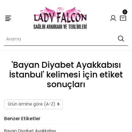
0
'Bayan Diyabet Ayakkabısı
İstanbul' kelimesi için etiket
sonuçları
Benzer Etiketler
Bayan Diyabet Ayakkabısı