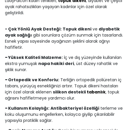
LadyFalcon kadın terlikleri;
topuk dikeni
, diyabet ve çeşitli
ayak rahatsızlıkları yaşayan kadınlar için özel olarak
geliştirildi.
- Çok Yönlü Ayak Desteği:
Topuk dikeni
ve
diyabetik
ayak sağlığı
gibi sorunlara çözüm sunmak için tasarlandı.
Esnek yapısı sayesinde ayağınızın şeklini alarak ağrıyı
hafifletir.
-
Yüksek Kaliteli Malzeme:
İç ve dış yüzeyinde kullanılan
ekstra yumuşak
napa hakiki deri
, üst düzey rahatlık ve
şıklık sunar.
-
Ortopedik ve Konforlu:
Terliğin ortopedik poliüretan iç
tabanı, yürüyüş esnekliğinizi artırır. Topuk dikeni hastaları
için özel olarak eklenen
silikon destekli
tabanlık
, topuk
ağrısını hafifletmeye yardımcı olur.
-
Kullanım Kolaylığı:
Antibakteriyel özelliği
terleme ve
koku oluşumunu engellerken, kolayca giyilip çıkarılabilir
yapısıyla pratiklik sağlar.