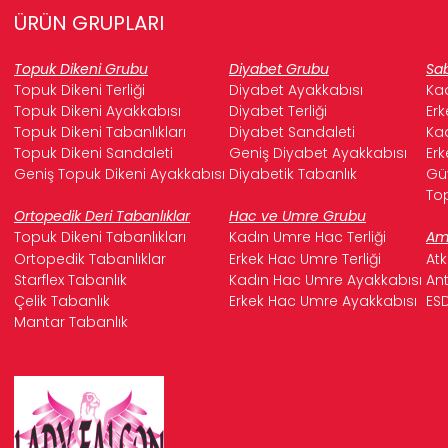
ÜRÜN GRUPLARI
Topuk Dikeni Grubu
Diyabet Grubu
Sab
Topuk Dikeni Terliği
Diyabet Ayakkabısı
Kad
Topuk Dikeni Ayakkabısı
Diyabet Terliği
Erk
Topuk Dikeni Tabanlıkları
Diyabet Sandaleti
Kad
Topuk Dikeni Sandaleti
Geniş Diyabet Ayakkabısı
Erk
Geniş Topuk Dikeni Ayakkabısı
Diyabetik Tabanlık
Güv
Top
Ortopedik Deri Tabanlıklar
Hac ve Umre Grubu
Topuk Dikeni Tabanlıkları
Kadın Umre Hac Terliği
Ame
Ortopedik Tabanlıklar
Erkek Hac Umre Terliği
Atk
Starflex Tabanlık
Kadın Hac Umre Ayakkabısı
Ant
Çelik Tabanlık
Erkek Hac Umre Ayakkabısı
ESD
Mantar Tabanlık