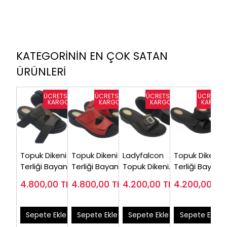
KATEGORİNİN EN ÇOK SATAN
ÜRÜNLERİ
Topuk Dikeni
Topuk Dikeni
Ladyfalcon
Topuk Dikeni
Terliği Bayan
Terliği Bayan
Topuk Dikeni
Terliği Bayan
Siyah EPT08S
Kırmızı EPT08K
Terliği Siyah
Siyah EPT02S
4.800,00
TL
4.800,00
TL
4.200,00
TL
4.200,00
TL
( En Çok
(Şiş Ayaklar
EPT04S (En
(En Çok
Satanlar)
İçin)
Çok Tavsiye)
Satılan
Model)
Sepete Ekle
Sepete Ekle
Sepete Ekle
Sepete Ekle