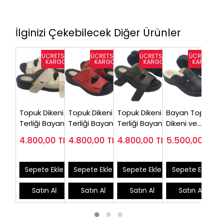
İlginizi Çekebilecek Diğer Ürünler
Topuk Dikeni
Topuk Dikeni
Topuk Dikeni
Bayan Topuk
Terliği Bayan
Terliği Bayan
Terliği Bayan
Dikeni ve
Bej EPT08J
Kırmızı EPT08K
Siyah EPT08S
Diyabet
4.800,00
TL
4.800,00
TL
4.800,00
TL
5.500,00
TL
(Şiş ve Geniş
(Şiş Ayaklar
( En Çok
Terliği Siyah
Ayaklar)
İçin)
Satanlar)
EPTODT165S
Sepete Ekle
Sepete Ekle
Sepete Ekle
Sepete Ekle
Satın Al
Satın Al
Satın Al
Satın Al