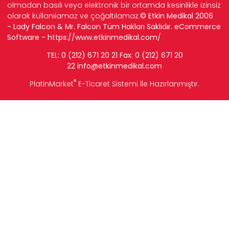
olmadan basılı veya elektronik bir ortamda kesinlikle izinsiz
olarak kullanılamaz ve çoğaltılamaz.
© Etkin Medikal 2006
- Lady Falcon & Mr. Falcon Tüm Hakları Saklıdır. eCommerce
Software -
https://www.etkinmedikal.com/
TEL: 0 (212) 671 20 21 Fax: 0 (212) 671 20
22
info
@etkinmedikal.com
®
PlatinMarket
E-Ticaret Sistemi
İle Hazırlanmıştır.