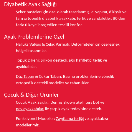
Diyabetik Ayak Sağlığı
Şeker hastaları için özel olarak tasarlanmış, el yapımı, dikişsiz ve
tam ortopedik
diyabetik ayakkabı
, terlik ve sandaletler.
80'den
fazla ülkeye
ihraç edilen tescilli konfor.
Ayak Problemlerine Özel
Halluks Valgus
& Çekiç Parmak:
Deformiteler için özel esnek
bölgeli tasarımlar.
Topuk Dikeni
:
Silikon destekli, ağrı hafifletici terlik ve
ayakkabılar.
Düz Taban
& Çukur Taban:
Basma problemlerine yönelik
ortopedik destekli modeller ve tabanlıklar.
Çocuk & Diğer Ürünler
Çocuk Ayak Sağlığı:
Dennis Brown ateli,
ters bot
ve
pev ayakkabıları
ile çarpık ayak tedavisine destek.
Fonksiyonel Modeller:
Zayıflama terliği
ve ayakkabısı
modellerimiz.