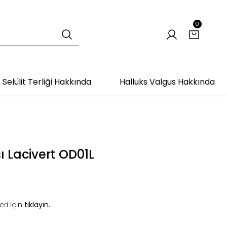
0
Selülit Terliği Hakkında
Halluks Valgus Hakkında
 Lacivert OD01L
ri için
tıklayın.