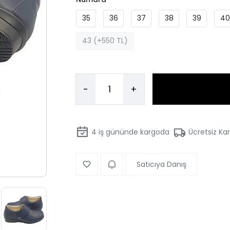
35
36
37
38
39
40
43 (+550 TL)
-
+
4
iş gününde kargoda
Ücretsiz Ka
Satıcıya Danış