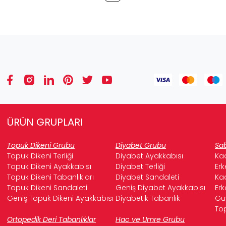
ÜRÜN GRUPLARI
Topuk Dikeni Grubu
Diyabet Grubu
Sab
Topuk Dikeni Terliği
Diyabet Ayakkabısı
Kad
Topuk Dikeni Ayakkabısı
Diyabet Terliği
Erk
Topuk Dikeni Tabanlıkları
Diyabet Sandaleti
Kad
Topuk Dikeni Sandaleti
Geniş Diyabet Ayakkabısı
Erk
Geniş Topuk Dikeni Ayakkabısı
Diyabetik Tabanlık
Güv
Top
Ortopedik Deri Tabanlıklar
Hac ve Umre Grubu