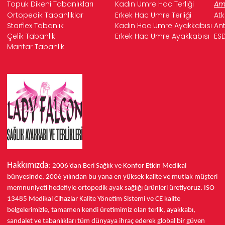
Topuk Dikeni Tabanlıkları
Kadın Umre Hac Terliği
Ame
Ortopedik Tabanlıklar
Erkek Hac Umre Terliği
Atk
Starflex Tabanlık
Kadın Hac Umre Ayakkabısı
Ant
Çelik Tabanlık
Erkek Hac Umre Ayakkabısı
ESD
Mantar Tabanlık
Hakkımızda
: 2006'dan Beri Sağlık ve Konfor
Etkin Medikal
bünyesinde,
2006 yılından bu yana
en yüksek kalite ve mutlak müşteri
memnuniyeti hedefiyle ortopedik ayak sağlığı ürünleri üretiyoruz.
ISO
13485
Medikal Cihazlar Kalite Yönetim Sistemi ve
CE
kalite
belgelerimizle, tamamen kendi üretimimiz olan terlik, ayakkabı,
sandalet ve tabanlıkları
tüm dünyaya ihraç ederek
global bir güven