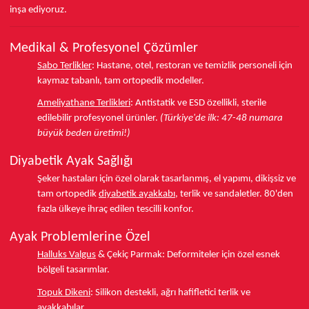
inşa ediyoruz.
Medikal & Profesyonel Çözümler
Sabo Terlikler
:
Hastane, otel, restoran ve temizlik personeli için
kaymaz tabanlı, tam ortopedik modeller.
Ameliyathane Terlikleri
:
Antistatik ve ESD özellikli, sterile
edilebilir profesyonel ürünler.
(Türkiye'de ilk: 47-48 numara
büyük beden üretimi!)
Diyabetik Ayak Sağlığı
Şeker hastaları için özel olarak tasarlanmış, el yapımı, dikişsiz ve
tam ortopedik
diyabetik ayakkabı
, terlik ve sandaletler.
80'den
fazla ülkeye
ihraç edilen tescilli konfor.
Ayak Problemlerine Özel
Halluks Valgus
& Çekiç Parmak:
Deformiteler için özel esnek
bölgeli tasarımlar.
Topuk Dikeni
:
Silikon destekli, ağrı hafifletici terlik ve
ayakkabılar.