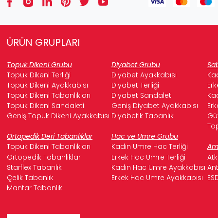
ÜRÜN GRUPLARI
Topuk Dikeni Grubu
Diyabet Grubu
Sab
Topuk Dikeni Terliği
Diyabet Ayakkabısı
Kad
Topuk Dikeni Ayakkabısı
Diyabet Terliği
Erk
Topuk Dikeni Tabanlıkları
Diyabet Sandaleti
Kad
Topuk Dikeni Sandaleti
Geniş Diyabet Ayakkabısı
Erk
Geniş Topuk Dikeni Ayakkabısı
Diyabetik Tabanlık
Güv
Top
Ortopedik Deri Tabanlıklar
Hac ve Umre Grubu
Topuk Dikeni Tabanlıkları
Kadın Umre Hac Terliği
Ame
Ortopedik Tabanlıklar
Erkek Hac Umre Terliği
Atk
Starflex Tabanlık
Kadın Hac Umre Ayakkabısı
Ant
Çelik Tabanlık
Erkek Hac Umre Ayakkabısı
ESD
Mantar Tabanlık