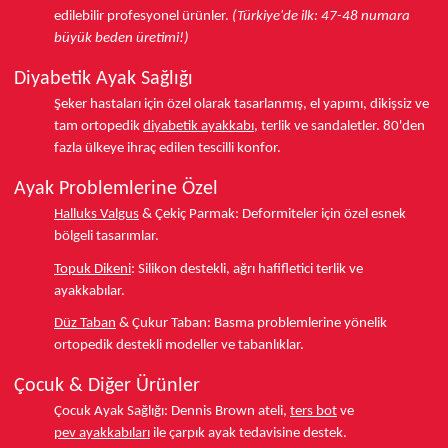
edilebilir profesyonel ürünler.
(Türkiye'de ilk: 47-48 numara
büyük beden üretimi!)
Diyabetik Ayak Sağlığı
Şeker hastaları için özel olarak tasarlanmış, el yapımı, dikişsiz ve
tam ortopedik
diyabetik ayakkabı
, terlik ve sandaletler.
80'den
fazla ülkeye
ihraç edilen tescilli konfor.
Ayak Problemlerine Özel
Halluks Valgus
& Çekiç Parmak:
Deformiteler için özel esnek
bölgeli tasarımlar.
Topuk Dikeni
:
Silikon destekli, ağrı hafifletici terlik ve
ayakkabılar.
Düz Taban
& Çukur Taban:
Basma problemlerine yönelik
ortopedik destekli modeller ve tabanlıklar.
Çocuk & Diğer Ürünler
Çocuk Ayak Sağlığı:
Dennis Brown ateli,
ters bot
ve
pev ayakkabıları
ile çarpık ayak tedavisine destek.