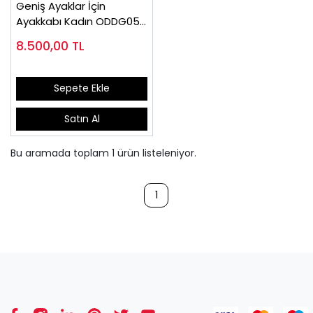
Geniş Ayaklar İçin
Ayakkabı Kadın ODDG05S
(Şiş ve Ödemli)
8.500,00
TL
Sepete Ekle
Satın Al
Bu aramada toplam
1
ürün listeleniyor.
1