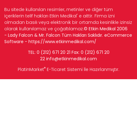
Bu sitede kullanılan resimler, metinler ve diğer tüm
içeriklerin telif hakları Etkin Medikal' e aittir. Firma izni
olmadan basılı veya elektronik bir ortamda kesinlikle izinsiz
olarak kullanılamaz ve çoğaltılamaz.
© Etkin Medikal 2006
- Lady Falcon & Mr. Falcon Tüm Hakları Saklıdır. eCommerce
Software -
https://www.etkinmedikal.com/
TEL: 0 (212) 671 20 21 Fax: 0 (212) 671 20
22
info
@etkinmedikal.com
®
PlatinMarket
E-Ticaret Sistemi
İle Hazırlanmıştır.