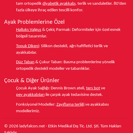
tam ortopedik
diyabetik ayakkabı
, terlik ve sandaletler.
80'den
fazla ülkeye
ihraç edilen tescilli konfor.
Ayak Problemlerine Özel
Halluks Valgus
& Çekiç Parmak:
Deformiteler için özel esnek
bölgeli tasarımlar.
Topuk Dikeni
:
Silikon destekli, ağrı hafifletici terlik ve
ayakkabılar.
Düz Taban
& Çukur Taban:
Basma problemlerine yönelik
ortopedik destekli modeller ve tabanlıklar.
Çocuk & Diğer Ürünler
Çocuk Ayak Sağlığı:
Dennis Brown ateli,
ters bot
ve
pev ayakkabıları
ile çarpık ayak tedavisine destek.
Fonksiyonel Modeller:
Zayıflama terliği
ve ayakkabısı
modellerimiz.
© 2026 ladyfalcon.net - Etkin Medikal Dış Tic. Ltd. Şti. Tüm Hakları
Saklıdır.