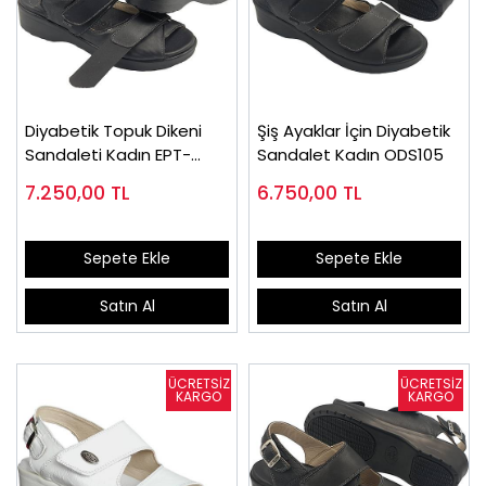
Diyabetik Topuk Dikeni
Şiş Ayaklar İçin Diyabetik
Sandaleti Kadın EPT-
Sandalet Kadın ODS105
ODS105
7.250,00
TL
6.750,00
TL
Sepete Ekle
Sepete Ekle
Satın Al
Satın Al