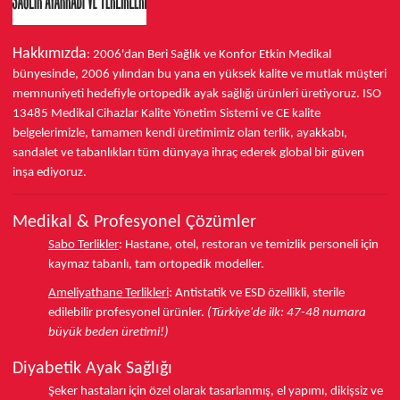
konforunu keşfedin.
Hakkımızda
: 2006'dan Beri Sağlık ve Konfor
Etkin Medikal
bünyesinde,
2006 yılından bu yana
en yüksek kalite ve mutlak müşteri
memnuniyeti hedefiyle ortopedik ayak sağlığı ürünleri üretiyoruz.
ISO
13485
Medikal Cihazlar Kalite Yönetim Sistemi ve
CE
kalite
belgelerimizle, tamamen kendi üretimimiz olan terlik, ayakkabı,
sandalet ve tabanlıkları
tüm dünyaya ihraç ederek
global bir güven
inşa ediyoruz.
Medikal & Profesyonel Çözümler
Sabo Terlikler
:
Hastane, otel, restoran ve temizlik personeli için
kaymaz tabanlı, tam ortopedik modeller.
Ameliyathane Terlikleri
:
Antistatik ve ESD özellikli, sterile
edilebilir profesyonel ürünler.
(Türkiye'de ilk: 47-48 numara
büyük beden üretimi!)
Diyabetik Ayak Sağlığı
Şeker hastaları için özel olarak tasarlanmış, el yapımı, dikişsiz ve