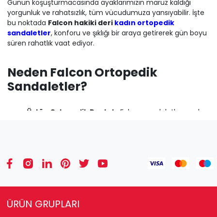
Günün koşuşturmacasında ayaklarımızın maruz kaldığı
yorgunluk ve rahatsızlık, tüm vücudumuza yansıyabilir. İşte
bu noktada
Falcon hakiki deri
kadın ortopedik
sandaletler
, konforu ve şıklığı bir araya getirerek gün boyu
süren rahatlık vaat ediyor.
Neden Falcon Ortopedik
Sandaletler?
Üstün Ortopedik Destek:
Falcon sandaletler, ayak
yapınıza uyum sağlayacak özel taban teknolojisiyle
üretilmiştir. Bu sayede ayak kemerinizi destekler,
topuk ve ön ayak bölgelerindeki basıncı dengeler.
Uzun süreli ayakta kalma durumlarında bile
ayak
yorgunluğunu en aza indirir
ve olası ağrıların önüne
geçer. Ark destekli tabanlıklar sayesinde konforlu
kullanım.
Nefes Alan Hakiki Deri:
Sandaletlerimizde kullanılan
ÜRÜN GRUPLARI
%100 hakiki deri
, ayaklarınızın nefes almasını sağlar.