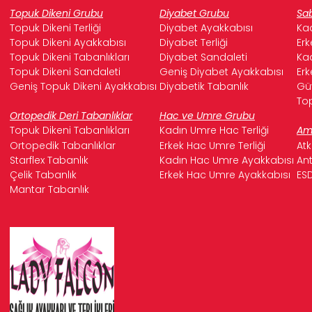
Bu sayede terleme ve koku oluşumunu engeller,
Topuk Dikeni Grubu
Diyabet Grubu
Sab
hijyenik ve ferah bir kullanım sunar. Derinin doğal
Topuk Dikeni Terliği
Diyabet Ayakkabısı
Kad
yapısı, sandaletlerin ayağınızın şeklini almasına
Topuk Dikeni Ayakkabısı
Diyabet Terliği
Erk
yardımcı olarak kişiye özel bir uyum sağlar ve uzun
Topuk Dikeni Tabanlıkları
Diyabet Sandaleti
Kad
ömürlü kullanım garantisi verir.
Topuk Dikeni Sandaleti
Geniş Diyabet Ayakkabısı
Erk
Geniş Topuk Dikeni Ayakkabısı
Diyabetik Tabanlık
Güv
Zarif Tasarım ve Çeşitlilik:
Ortopedik ürünlerin
Top
sadece fonksiyonel olmakla kalmayıp aynı zamanda
Ortopedik Deri Tabanlıklar
Hac ve Umre Grubu
estetik bir görünüme sahip olması gerektiğine
Topuk Dikeni Tabanlıkları
Kadın Umre Hac Terliği
Ame
inanıyoruz. Falcon, farklı renk ve model seçenekleriyle
Ortopedik Tabanlıklar
Erkek Hac Umre Terliği
Atk
her zevke ve kombinasyona uyum sağlayacak geniş
Starflex Tabanlık
Kadın Hac Umre Ayakkabısı
Ant
bir koleksiyon sunar.
Çelik Tabanlık
Erkek Hac Umre Ayakkabısı
ESD
Dayanıklılık ve Güven:
Falcon markası olarak,
Mantar Tabanlık
ürünlerimizde kalite ve dayanıklılığı ön planda
tutuyoruz. Titizlikle seçilmiş malzemeler ve özenli el
işçiliği sayesinde, sandaletlerimiz uzun yıllar boyunca
ilk günkü formunu ve konforunu korur.
Falcon hakiki deri kadın
ortopedik sandaletler
ile
adımlarınız artık daha hafif, daha sağlıklı ve daha zarif
olacak. Ayaklarınıza hak ettiği değeri verin ve Falcon