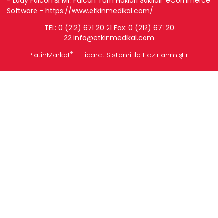
- Lady Falcon & Mr. Falcon Tüm Hakları Saklıdır. eCommerce
Software -
https://www.etkinmedikal.com/
TEL: 0 (212) 671 20 21 Fax: 0 (212) 671 20
22
info
@etkinmedikal.com
®
PlatinMarket
E-Ticaret Sistemi
İle Hazırlanmıştır.