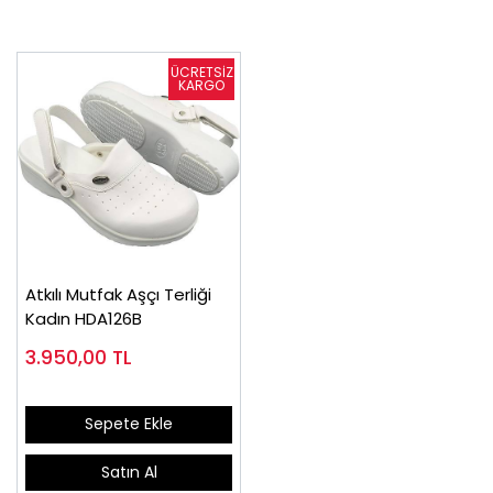
Atkılı Mutfak Aşçı Terliği
Kadın HDA126B
3.950,00
TL
Sepete Ekle
Satın Al