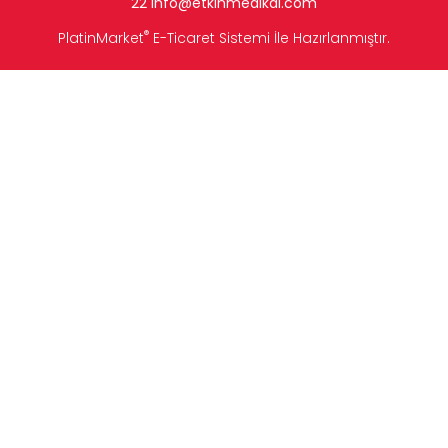
22
info
@etkinmedikal.com
®
PlatinMarket
E-Ticaret Sistemi
İle Hazırlanmıştır.