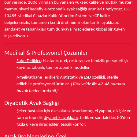
bünyesinde,
2006 yılından bu yana
en yüksek kalite ve mutlak müşteri
memnuniyeti hedefiyle ortopedik ayak sağlığı ürünleri üretiyoruz.
ISO
13485
Medikal Cihazlar Kalite Yönetim Sistemi ve
CE
kalite
belgelerimizle, tamamen kendi üretimimiz olan terlik, ayakkabı,
sandalet ve tabanlıkları
tüm dünyaya ihraç ederek
global bir güven
inşa ediyoruz.
Medikal & Profesyonel Çözümler
Sabo Terlikler
:
Hastane, otel, restoran ve temizlik personeli için
kaymaz tabanlı, tam ortopedik modeller.
Ameliyathane Terlikleri
:
Antistatik ve ESD özellikli, sterile
edilebilir profesyonel ürünler.
(Türkiye'de ilk: 47-48 numara
büyük beden üretimi!)
Diyabetik Ayak Sağlığı
Şeker hastaları için özel olarak tasarlanmış, el yapımı, dikişsiz ve
tam ortopedik
diyabetik ayakkabı
, terlik ve sandaletler.
80'den
fazla ülkeye
ihraç edilen tescilli konfor.