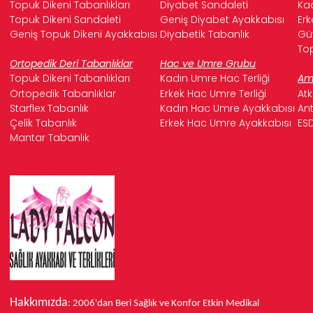
Topuk Dikeni Tabanlıkları
Diyabet Sandaleti
Kad
Topuk Dikeni Sandaleti
Geniş Diyabet Ayakkabısı
Erk
Geniş Topuk Dikeni Ayakkabısı
Diyabetik Tabanlık
Güv
Top
Ortopedik Deri Tabanlıklar
Hac ve Umre Grubu
Topuk Dikeni Tabanlıkları
Kadın Umre Hac Terliği
Ame
Ortopedik Tabanlıklar
Erkek Hac Umre Terliği
Atk
Starflex Tabanlık
Kadın Hac Umre Ayakkabısı
Ant
Çelik Tabanlık
Erkek Hac Umre Ayakkabısı
ESD
Mantar Tabanlık
Hakkımızda
: 2006'dan Beri Sağlık ve Konfor
Etkin Medikal