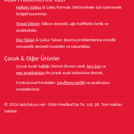
Ayak Problemlerine Özel
Halluks Valgus
& Çekiç Parmak:
Deformiteler için özel esnek
bölgeli tasarımlar.
Topuk Dikeni
:
Silikon destekli, ağrı hafifletici terlik ve
ayakkabılar.
Düz Taban
& Çukur Taban:
Basma problemlerine yönelik
ortopedik destekli modeller ve tabanlıklar.
Çocuk & Diğer Ürünler
Çocuk Ayak Sağlığı:
Dennis Brown ateli,
ters bot
ve
pev ayakkabıları
ile çarpık ayak tedavisine destek.
Fonksiyonel Modeller:
Zayıflama terliği
ve ayakkabısı
modellerimiz.
© 2026 ladyfalcon.net - Etkin Medikal Dış Tic. Ltd. Şti. Tüm Hakları
Saklıdır.