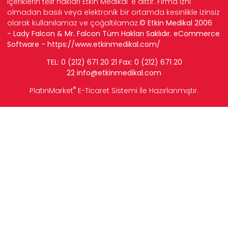
içeriklerin telif hakları Etkin Medikal' e aittir. Firma izni
olmadan basılı veya elektronik bir ortamda kesinlikle izinsiz
olarak kullanılamaz ve çoğaltılamaz.
© Etkin Medikal 2006
- Lady Falcon & Mr. Falcon Tüm Hakları Saklıdır. eCommerce
Software -
https://www.etkinmedikal.com/
TEL: 0 (212) 671 20 21 Fax: 0 (212) 671 20
22
info
@etkinmedikal.com
®
PlatinMarket
E-Ticaret Sistemi
İle Hazırlanmıştır.