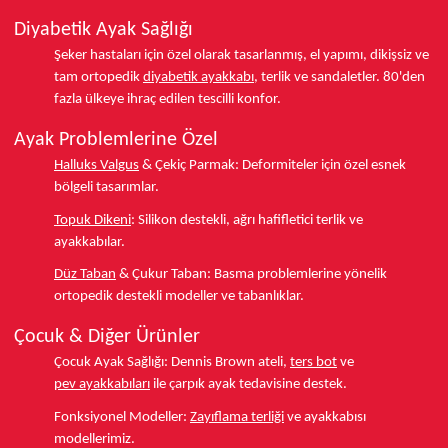
Diyabetik Ayak Sağlığı
Şeker hastaları için özel olarak tasarlanmış, el yapımı, dikişsiz ve
tam ortopedik
diyabetik ayakkabı
, terlik ve sandaletler.
80'den
fazla ülkeye
ihraç edilen tescilli konfor.
Ayak Problemlerine Özel
Halluks Valgus
& Çekiç Parmak:
Deformiteler için özel esnek
bölgeli tasarımlar.
Topuk Dikeni
:
Silikon destekli, ağrı hafifletici terlik ve
ayakkabılar.
Düz Taban
& Çukur Taban:
Basma problemlerine yönelik
ortopedik destekli modeller ve tabanlıklar.
Çocuk & Diğer Ürünler
Çocuk Ayak Sağlığı:
Dennis Brown ateli,
ters bot
ve
pev ayakkabıları
ile çarpık ayak tedavisine destek.
Fonksiyonel Modeller:
Zayıflama terliği
ve ayakkabısı
modellerimiz.