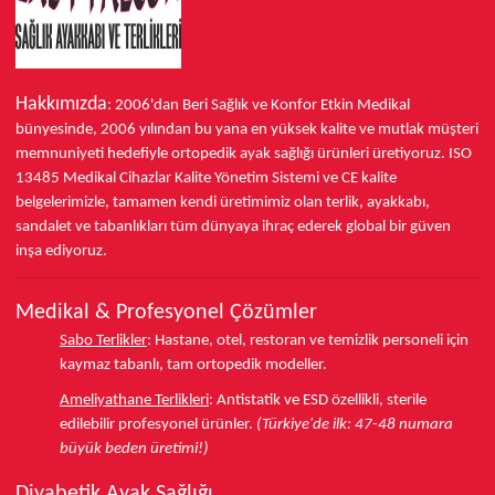
Hakkımızda
: 2006'dan Beri Sağlık ve Konfor
Etkin Medikal
bünyesinde,
2006 yılından bu yana
en yüksek kalite ve mutlak müşteri
memnuniyeti hedefiyle ortopedik ayak sağlığı ürünleri üretiyoruz.
ISO
13485
Medikal Cihazlar Kalite Yönetim Sistemi ve
CE
kalite
belgelerimizle, tamamen kendi üretimimiz olan terlik, ayakkabı,
sandalet ve tabanlıkları
tüm dünyaya ihraç ederek
global bir güven
inşa ediyoruz.
Medikal & Profesyonel Çözümler
Sabo Terlikler
:
Hastane, otel, restoran ve temizlik personeli için
kaymaz tabanlı, tam ortopedik modeller.
Ameliyathane Terlikleri
:
Antistatik ve ESD özellikli, sterile
edilebilir profesyonel ürünler.
(Türkiye'de ilk: 47-48 numara
büyük beden üretimi!)
Diyabetik Ayak Sağlığı