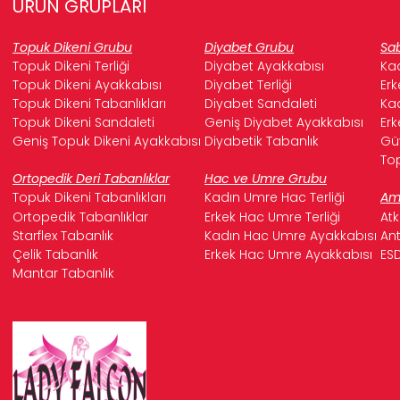
ÜRÜN GRUPLARI
Topuk Dikeni Grubu
Diyabet Grubu
Sab
Topuk Dikeni Terliği
Diyabet Ayakkabısı
Kad
Topuk Dikeni Ayakkabısı
Diyabet Terliği
Erk
Topuk Dikeni Tabanlıkları
Diyabet Sandaleti
Kad
Topuk Dikeni Sandaleti
Geniş Diyabet Ayakkabısı
Erk
Geniş Topuk Dikeni Ayakkabısı
Diyabetik Tabanlık
Güv
Top
Ortopedik Deri Tabanlıklar
Hac ve Umre Grubu
Topuk Dikeni Tabanlıkları
Kadın Umre Hac Terliği
Ame
Ortopedik Tabanlıklar
Erkek Hac Umre Terliği
Atk
Starflex Tabanlık
Kadın Hac Umre Ayakkabısı
Ant
Çelik Tabanlık
Erkek Hac Umre Ayakkabısı
ESD
Mantar Tabanlık