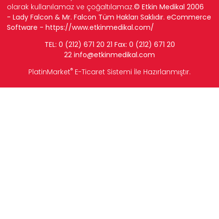
olarak kullanılamaz ve çoğaltılamaz.
© Etkin Medikal 2006
- Lady Falcon & Mr. Falcon Tüm Hakları Saklıdır. eCommerce
Software -
https://www.etkinmedikal.com/
TEL: 0 (212) 671 20 21 Fax: 0 (212) 671 20
22
info
@etkinmedikal.com
®
PlatinMarket
E-Ticaret Sistemi
İle Hazırlanmıştır.