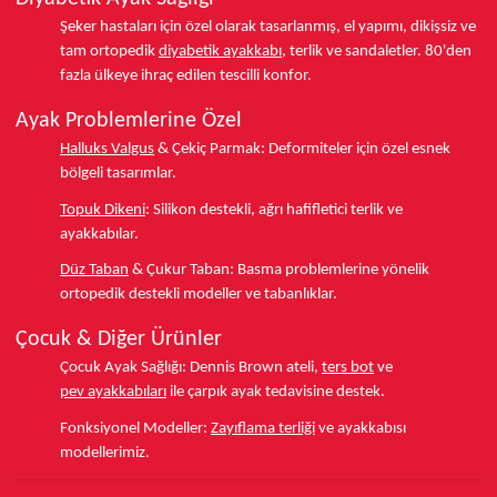
Şeker hastaları için özel olarak tasarlanmış, el yapımı, dikişsiz ve
tam ortopedik
diyabetik ayakkabı
, terlik ve sandaletler.
80'den
fazla ülkeye
ihraç edilen tescilli konfor.
Ayak Problemlerine Özel
Halluks Valgus
& Çekiç Parmak:
Deformiteler için özel esnek
bölgeli tasarımlar.
Topuk Dikeni
:
Silikon destekli, ağrı hafifletici terlik ve
ayakkabılar.
Düz Taban
& Çukur Taban:
Basma problemlerine yönelik
ortopedik destekli modeller ve tabanlıklar.
Çocuk & Diğer Ürünler
Çocuk Ayak Sağlığı:
Dennis Brown ateli,
ters bot
ve
pev ayakkabıları
ile çarpık ayak tedavisine destek.
Fonksiyonel Modeller:
Zayıflama terliği
ve ayakkabısı
modellerimiz.