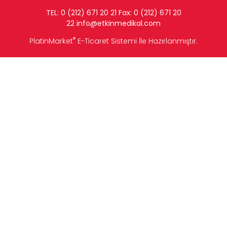
TEL: 0 (212) 671 20 21 Fax: 0 (212) 671 20
22
info
@etkinmedikal.com
®
PlatinMarket
E-Ticaret Sistemi
İle Hazırlanmıştır.