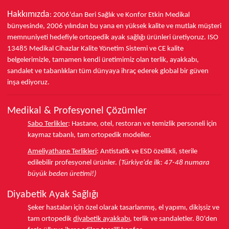
Hakkımızda
: 2006'dan Beri Sağlık ve Konfor
Etkin Medikal
bünyesinde,
2006 yılından bu yana
en yüksek kalite ve mutlak müşteri
memnuniyeti hedefiyle ortopedik ayak sağlığı ürünleri üretiyoruz.
ISO
13485
Medikal Cihazlar Kalite Yönetim Sistemi ve
CE
kalite
belgelerimizle, tamamen kendi üretimimiz olan terlik, ayakkabı,
sandalet ve tabanlıkları
tüm dünyaya ihraç ederek
global bir güven
inşa ediyoruz.
Medikal & Profesyonel Çözümler
Sabo Terlikler
:
Hastane, otel, restoran ve temizlik personeli için
kaymaz tabanlı, tam ortopedik modeller.
Ameliyathane Terlikleri
:
Antistatik ve ESD özellikli, sterile
edilebilir profesyonel ürünler.
(Türkiye'de ilk: 47-48 numara
büyük beden üretimi!)
Diyabetik Ayak Sağlığı
Şeker hastaları için özel olarak tasarlanmış, el yapımı, dikişsiz ve
tam ortopedik
diyabetik ayakkabı
, terlik ve sandaletler.
80'den