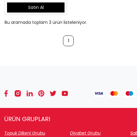
Satın Al
Bu aramada toplam
3
ürün listeleniyor.
1
ÜRÜN GRUPLARI
Topuk Dikeni Grubu
Diyabet Grubu
Sab