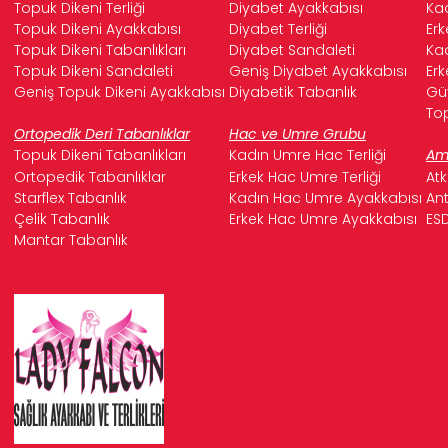
Topuk Dikeni Terliği
Diyabet Ayakkabısı
Kad
Topuk Dikeni Ayakkabısı
Diyabet Terliği
Erk
Topuk Dikeni Tabanlıkları
Diyabet Sandaleti
Kad
Topuk Dikeni Sandaleti
Geniş Diyabet Ayakkabısı
Erk
Geniş Topuk Dikeni Ayakkabısı
Diyabetik Tabanlık
Güv
Top
Ortopedik Deri Tabanlıklar
Hac ve Umre Grubu
Topuk Dikeni Tabanlıkları
Kadın Umre Hac Terliği
Ame
Ortopedik Tabanlıklar
Erkek Hac Umre Terliği
Atk
Starflex Tabanlık
Kadın Hac Umre Ayakkabısı
Ant
Çelik Tabanlık
Erkek Hac Umre Ayakkabısı
ESD
Mantar Tabanlık