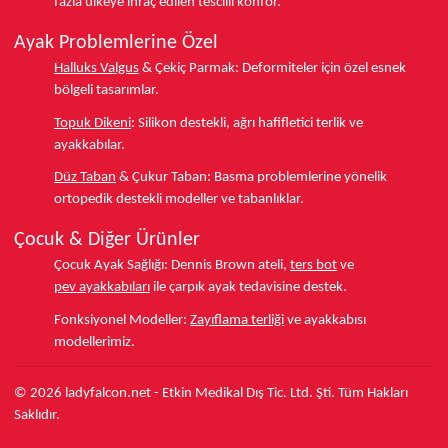
fazla ülkeye
ihraç edilen tescilli konfor.
Ayak Problemlerine Özel
Halluks Valgus
& Çekiç Parmak:
Deformiteler için özel esnek
bölgeli tasarımlar.
Topuk Dikeni
:
Silikon destekli, ağrı hafifletici terlik ve
ayakkabılar.
Düz Taban
& Çukur Taban:
Basma problemlerine yönelik
ortopedik destekli modeller ve tabanlıklar.
Çocuk & Diğer Ürünler
Çocuk Ayak Sağlığı:
Dennis Brown ateli,
ters bot
ve
pev ayakkabıları
ile çarpık ayak tedavisine destek.
Fonksiyonel Modeller:
Zayıflama terliği
ve ayakkabısı
modellerimiz.
© 2026 ladyfalcon.net - Etkin Medikal Dış Tic. Ltd. Şti. Tüm Hakları
Saklıdır.