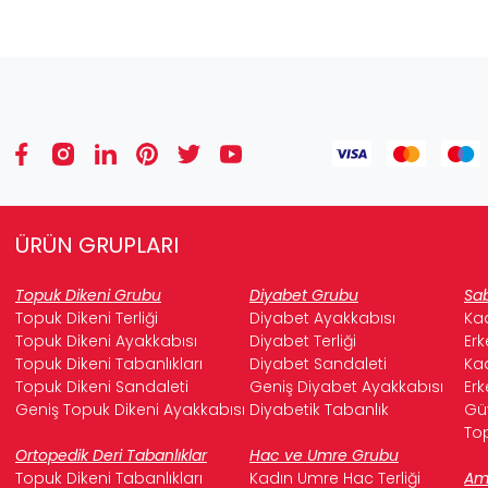
ÜRÜN GRUPLARI
Topuk Dikeni Grubu
Diyabet Grubu
Sab
Topuk Dikeni Terliği
Diyabet Ayakkabısı
Kad
Topuk Dikeni Ayakkabısı
Diyabet Terliği
Erk
Topuk Dikeni Tabanlıkları
Diyabet Sandaleti
Kad
Topuk Dikeni Sandaleti
Geniş Diyabet Ayakkabısı
Erk
Geniş Topuk Dikeni Ayakkabısı
Diyabetik Tabanlık
Güv
Top
Ortopedik Deri Tabanlıklar
Hac ve Umre Grubu
Topuk Dikeni Tabanlıkları
Kadın Umre Hac Terliği
Ame