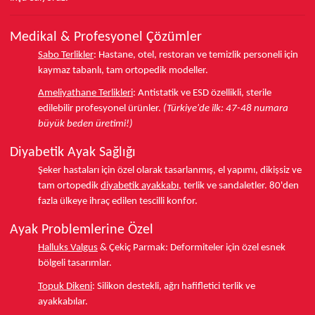
Medikal & Profesyonel Çözümler
Sabo Terlikler
:
Hastane, otel, restoran ve temizlik personeli için
kaymaz tabanlı, tam ortopedik modeller.
Ameliyathane Terlikleri
:
Antistatik ve ESD özellikli, sterile
edilebilir profesyonel ürünler.
(Türkiye'de ilk: 47-48 numara
büyük beden üretimi!)
Diyabetik Ayak Sağlığı
Şeker hastaları için özel olarak tasarlanmış, el yapımı, dikişsiz ve
tam ortopedik
diyabetik ayakkabı
, terlik ve sandaletler.
80'den
fazla ülkeye
ihraç edilen tescilli konfor.
Ayak Problemlerine Özel
Halluks Valgus
& Çekiç Parmak:
Deformiteler için özel esnek
bölgeli tasarımlar.
Topuk Dikeni
:
Silikon destekli, ağrı hafifletici terlik ve
ayakkabılar.