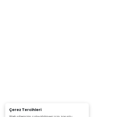
Çerez Tercihleri
Web sitemizin çalışabilmesi için zorunlu