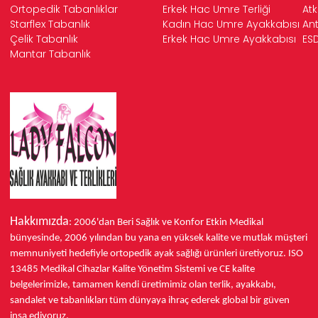
Ortopedik Tabanlıklar
Erkek Hac Umre Terliği
Atk
Starflex Tabanlık
Kadın Hac Umre Ayakkabısı
Ant
Çelik Tabanlık
Erkek Hac Umre Ayakkabısı
ESD
Mantar Tabanlık
Hakkımızda
: 2006'dan Beri Sağlık ve Konfor
Etkin Medikal
bünyesinde,
2006 yılından bu yana
en yüksek kalite ve mutlak müşteri
memnuniyeti hedefiyle ortopedik ayak sağlığı ürünleri üretiyoruz.
ISO
13485
Medikal Cihazlar Kalite Yönetim Sistemi ve
CE
kalite
belgelerimizle, tamamen kendi üretimimiz olan terlik, ayakkabı,
sandalet ve tabanlıkları
tüm dünyaya ihraç ederek
global bir güven
inşa ediyoruz.