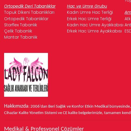
Ortopedik Deri Tabanlıklar
Hac ve Umre Grubu
Topuk Dikeni Tabanlıkları
Kadın Umre Hac Terliği
Ame
Ortopedik Tabanlıklar
Erkek Hac Umre Terliği
Atk
Starflex Tabanlık
Kadın Hac Umre Ayakkabısı
Ant
Çelik Tabanlık
Erkek Hac Umre Ayakkabısı
ESD
Mantar Tabanlık
Hakkımızda
: 2006'dan Beri Sağlık ve Konfor
Etkin Medikal bünyesinde
Cihazlar Kalite Yönetim Sistemi ve
CE
kalite belgelerimizle, tamamen kendi 
Medikal & Profesyonel Çözümler