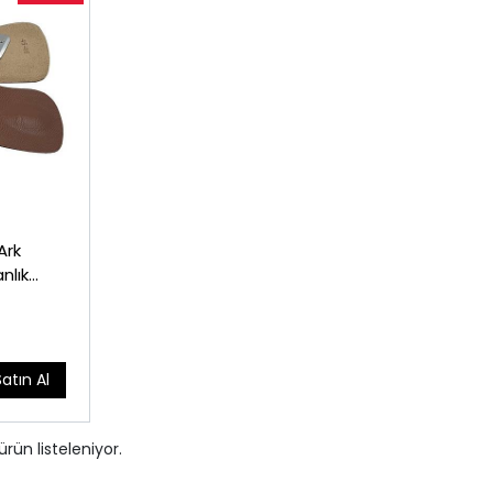
Ark
nlık
 Basma)
Satın Al
ürün listeleniyor.