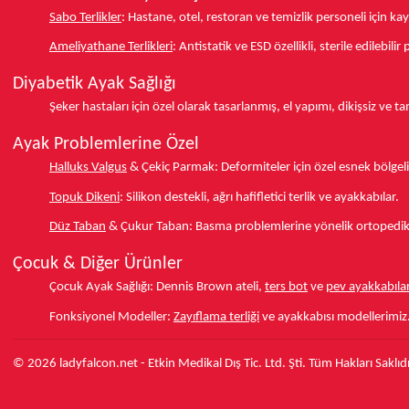
Sabo Terlikler
:
Hastane, otel, restoran ve temizlik personeli için k
Ameliyathane Terlikleri
:
Antistatik ve ESD özellikli, sterile edilebili
Diyabetik Ayak Sağlığı
Şeker hastaları için özel olarak tasarlanmış, el yapımı, dikişsiz ve 
Ayak Problemlerine Özel
Halluks Valgus
& Çekiç Parmak:
Deformiteler için özel esnek bölgeli
Topuk Dikeni
:
Silikon destekli, ağrı hafifletici terlik ve ayakkabılar.
Düz Taban
& Çukur Taban:
Basma problemlerine yönelik ortopedik d
Çocuk & Diğer Ürünler
Çocuk Ayak Sağlığı:
Dennis Brown ateli,
ters bot
ve
pev ayakkabılar
Fonksiyonel Modeller:
Zayıflama terliği
ve ayakkabısı modellerimiz
© 2026 ladyfalcon.net - Etkin Medikal Dış Tic. Ltd. Şti. Tüm Hakları Saklıdı