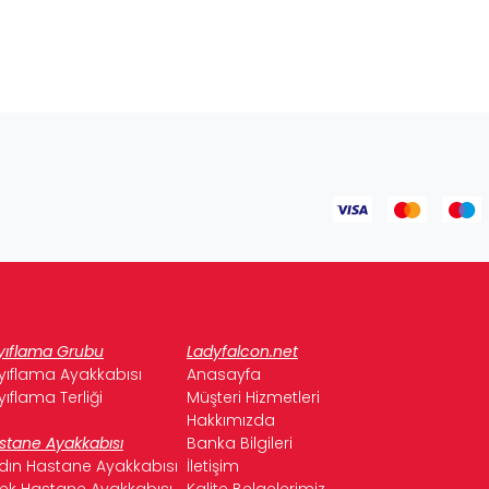
yıflama Grubu
Ladyfalcon.net
yıflama Ayakkabısı
Anasayfa
yıflama Terliği
Müşteri Hizmetleri
Hakkımızda
stane Ayakkabısı
Banka Bilgileri
dın Hastane Ayakkabısı
İletişim
kek Hastane Ayakkabısı
Kalite Belgelerimiz