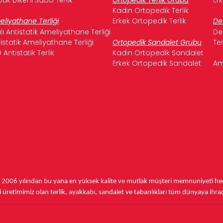
Kadın Ortopedik Terlik
liyathane Terliği
Erkek Ortopedik Terlik
De
ılı Antistatik Ameliyathane Terliği
De
istatik Ameliyathane Terliği
Ortopedik Sandalet Grubu
Te
 Antistatik Terlik
Kadın Ortopedik Sandalet
Erkek Ortopedik Sandalet
Am
,
2006 yılından bu yana
en yüksek kalite ve mutlak müşteri memnuniyeti hede
üretimimiz olan terlik, ayakkabı, sandalet ve tabanlıkları
tüm dünyaya ihra