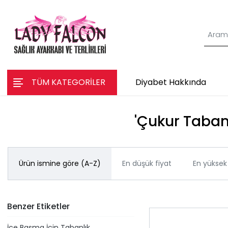
TÜM KATEGORİLER
Diyabet Hakkında
'Çukur Tabanl
Ürün ismine göre (A-Z)
En düşük fiyat
En yüksek 
Benzer Etiketler
İçe Basma İçin Tabanlık