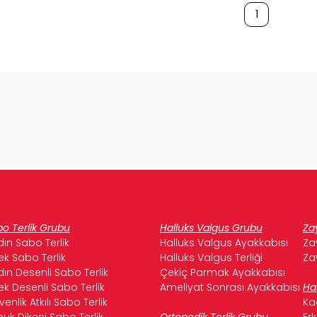
1
o Terlik Grubu
Halluks Valgus Grubu
Za
ın Sabo Terlik
Halluks Valgus Ayakkabısı
Za
ek Sabo Terlik
Halluks Valgus Terliği
Za
ın Desenli Sabo Terlik
Çekiç Parmak Ayakkabısı
ek Desenli Sabo Terlik
Ameliyat Sonrası Ayakkabısı
Ha
enlik Atkılı Sabo Terlik
Ka
uk Dikeni Sabo Terlik
Ortopedik Terlik Grubu
Er