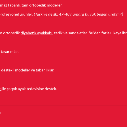
aymaz tabanlı, tam ortopedik modeller.
r profesyonel ürünler.
(Türkiye'de ilk: 47-48 numara büyük beden üretimi!)
tam ortopedik
diyabetik ayakkabı
, terlik ve sandaletler.
80'den fazla ülkeye
ihr
 tasarımlar.
estekli modeller ve tabanlıklar.
ı
ile çarpık ayak tedavisine destek.
.
r.