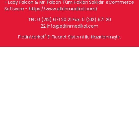
- Lady Falcon & Mr. Falcon Tüm Hakları Saklıdır. eCommerce
Software -
https://www.etkinmedikal.com/
TEL: 0 (212) 671 20 21 Fax: 0 (212) 671 20
22
info
@etkinmedikal.com
®
PlatinMarket
E-Ticaret Sistemi
İle Hazırlanmıştır.