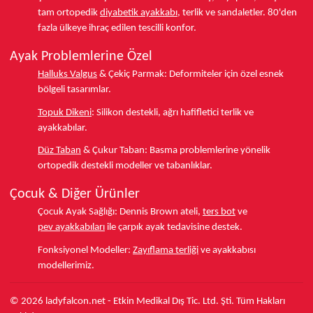
tam ortopedik
diyabetik ayakkabı
, terlik ve sandaletler.
80'den
fazla ülkeye
ihraç edilen tescilli konfor.
Ayak Problemlerine Özel
Halluks Valgus
& Çekiç Parmak:
Deformiteler için özel esnek
bölgeli tasarımlar.
Topuk Dikeni
:
Silikon destekli, ağrı hafifletici terlik ve
ayakkabılar.
Düz Taban
& Çukur Taban:
Basma problemlerine yönelik
ortopedik destekli modeller ve tabanlıklar.
Çocuk & Diğer Ürünler
Çocuk Ayak Sağlığı:
Dennis Brown ateli,
ters bot
ve
pev ayakkabıları
ile çarpık ayak tedavisine destek.
Fonksiyonel Modeller:
Zayıflama terliği
ve ayakkabısı
modellerimiz.
© 2026 ladyfalcon.net - Etkin Medikal Dış Tic. Ltd. Şti. Tüm Hakları