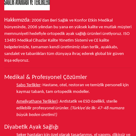
Hakkımızda
: 2006'dan Beri Sağlık ve Konfor
Etkin Medikal
bünyesinde,
2006 yılından bu yana
en yüksek kalite ve mutlak müşteri
memnuniyeti hedefiyle ortopedik ayak sağlığı ürünleri üretiyoruz.
ISO
13485
Medikal Cihazlar Kalite Yönetim Sistemi ve
CE
kalite
belgelerimizle, tamamen kendi üretimimiz olan terlik, ayakkabı,
sandalet ve tabanlıkları
tüm dünyaya ihraç ederek
global bir güven
inşa ediyoruz.
Medikal & Profesyonel Çözümler
Sabo Terlikler
:
Hastane, otel, restoran ve temizlik personeli için
kaymaz tabanlı, tam ortopedik modeller.
Ameliyathane Terlikleri
:
Antistatik ve ESD özellikli, sterile
edilebilir profesyonel ürünler.
(Türkiye'de ilk: 47-48 numara
büyük beden üretimi!)
Diyabetik Ayak Sağlığı
Şeker hastaları için özel olarak tasarlanmış, el yapımı, dikişsiz ve