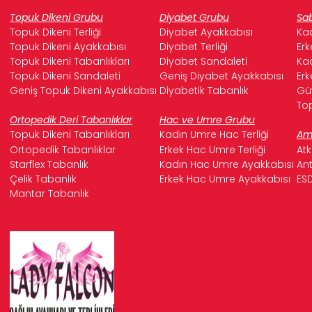
Topuk Dikeni Grubu
Diyabet Grubu
Sab
Topuk Dikeni Terliği
Diyabet Ayakkabısı
Kad
Topuk Dikeni Ayakkabısı
Diyabet Terliği
Erk
Topuk Dikeni Tabanlıkları
Diyabet Sandaleti
Kad
Topuk Dikeni Sandaleti
Geniş Diyabet Ayakkabısı
Erk
Geniş Topuk Dikeni Ayakkabısı
Diyabetik Tabanlık
Güv
Top
Ortopedik Deri Tabanlıklar
Hac ve Umre Grubu
Topuk Dikeni Tabanlıkları
Kadın Umre Hac Terliği
Ame
Ortopedik Tabanlıklar
Erkek Hac Umre Terliği
Atk
Starflex Tabanlık
Kadın Hac Umre Ayakkabısı
Ant
Çelik Tabanlık
Erkek Hac Umre Ayakkabısı
ESD
Mantar Tabanlık