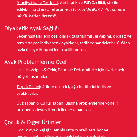
Ameliyathane Terlikleri
:
Antistatik ve ESD özellikli, sterile
edilebilir profesyonel ürünler.
(Türkiye'de ilk: 47-48 numara
büyük beden üretimi!)
Diyabetik Ayak Sağlığı
Şeker hastaları için özel olarak tasarlanmış, el yapımı, dikişsiz ve
tam ortopedik
diyabetik ayakkabı
, terlik ve sandaletler.
80'den
fazla ülkeye
ihraç edilen tescilli konfor.
Ayak Problemlerine Özel
Halluks Valgus
& Çekiç Parmak:
Deformiteler için özel esnek
bölgeli tasarımlar.
Topuk Dikeni
:
Silikon destekli, ağrı hafifletici terlik ve
ayakkabılar.
Düz Taban
& Çukur Taban:
Basma problemlerine yönelik
ortopedik destekli modeller ve tabanlıklar.
Çocuk & Diğer Ürünler
Çocuk Ayak Sağlığı:
Dennis Brown ateli,
ters bot
ve