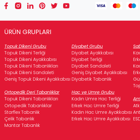
ÜRÜN GRUPLARI
Topuk Dikeni Grubu
Diyabet Grubu
Sab
Topuk Dikeni Terliği
Diyabet Ayakkabısı
Kad
Topuk Dikeni Ayakkabısı
Diyabet Terliği
Erk
Topuk Dikeni Tabanlıkları
Diyabet Sandaleti
Kad
Topuk Dikeni Sandaleti
Geniş Diyabet Ayakkabısı
Erk
Geniş Topuk Dikeni Ayakkabısı
Diyabetik Tabanlık
Güv
Top
Ortopedik Deri Tabanlıklar
Hac ve Umre Grubu
Topuk Dikeni Tabanlıkları
Kadın Umre Hac Terliği
Ame
Ortopedik Tabanlıklar
Erkek Hac Umre Terliği
Atk
Starflex Tabanlık
Kadın Hac Umre Ayakkabısı
Ant
Çelik Tabanlık
Erkek Hac Umre Ayakkabısı
ESD
Mantar Tabanlık