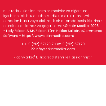
Bu sitede kullanılan resimler, metinler ve diğer tüm
içeriklerin telif hakları Etkin Medikal' e aittir. Firma izni
olmadan basılı veya elektronik bir ortamda kesinlikle izinsiz
olarak kullanılamaz ve çoğaltılamaz.
© Etkin Medikal 2006
- Lady Falcon & Mr. Falcon Tüm Hakları Saklıdır. eCommerce
Software -
https://www.etkinmedikal.com/
TEL: 0 (212) 671 20 21 Fax: 0 (212) 671 20
22
info
@etkinmedikal.com
®
PlatinMarket
E-Ticaret Sistemi
İle Hazırlanmıştır.