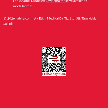
Fonksiyonel Modeller:
Zayıflama terliği
ve ayakkabısı
modellerimiz.
© 2026 ladyfalcon.net - Etkin Medikal Dış Tic. Ltd. Şti. Tüm Hakları
Saklıdır.