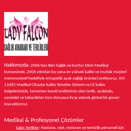
Hakkımızda
: 2006'dan Beri Sağlık ve Konfor
Etkin Medikal
bünyesinde,
2006 yılından bu yana
en yüksek kalite ve mutlak müşteri
memnuniyeti hedefiyle ortopedik ayak sağlığı ürünleri üretiyoruz.
ISO
13485
Medikal Cihazlar Kalite Yönetim Sistemi ve
CE
kalite
belgelerimizle, tamamen kendi üretimimiz olan terlik, ayakkabı,
sandalet ve tabanlıkları
tüm dünyaya ihraç ederek
global bir güven
inşa ediyoruz.
Medikal & Profesyonel Çözümler
Sabo Terlikler
:
Hastane, otel, restoran ve temizlik personeli için