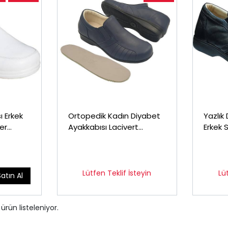
ı Erkek
Ortopedik Kadın Diyabet
Yazlık
er
Ayakkabısı Lacivert
Erkek 
OD04LL
Lütfen Teklif İsteyin
Lü
Satın Al
ürün listeleniyor.