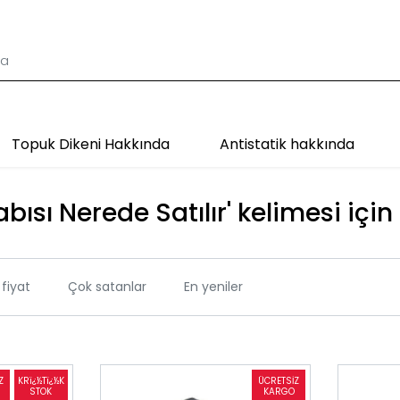
Topuk Dikeni Hakkında
Antistatik hakkında
ısı Nerede Satılır' kelimesi için
fiyat
Çok satanlar
En yeniler