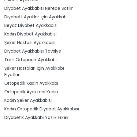
Diyabet Ayakkabısı Nerede Satılır
Diyabetli Ayaklar İçin Ayakkabı
Beyaz Diyabet Ayakkabısı
Kadın Diyabet Ayakkabısı
Şeker Hastası Ayakkabısı
Diyabet Ayakkabısı Tavsiye
Tam Ortopedik Ayakkabı
Şeker Hastaları İçin Ayakkabı
Fiyatları
Ortopedik Kadın Ayakkabı
Ortopedik Ayakkabı Kadın
Kadın Şeker Ayakkabısı
Kadın Ortopedik Diyabet Ayakkabısı
Diyabetik Ayakkabı Yazlık Erkek