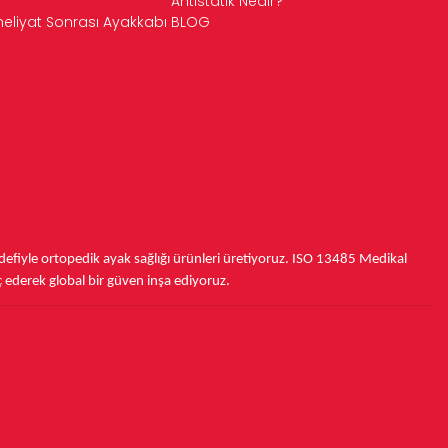
Antistatik Nedir?
eliyat Sonrası Ayakkabı
BLOG
fiyle ortopedik ayak sağlığı ürünleri üretiyoruz.
ISO 13485
Medikal
ç ederek
global bir güven inşa ediyoruz.