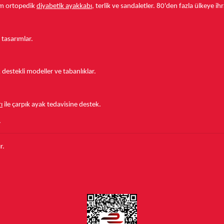
tam ortopedik
diyabetik ayakkabı
, terlik ve sandaletler.
80'den fazla ülkeye
ihr
 tasarımlar.
estekli modeller ve tabanlıklar.
ı
ile çarpık ayak tedavisine destek.
.
r.