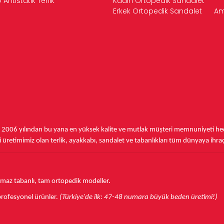
 Antistatik Terlik
Kadın Ortopedik Sandalet
Erkek Ortopedik Sandalet
Am
,
2006 yılından bu yana
en yüksek kalite ve mutlak müşteri memnuniyeti hede
üretimimiz olan terlik, ayakkabı, sandalet ve tabanlıkları
tüm dünyaya ihra
aymaz tabanlı, tam ortopedik modeller.
r profesyonel ürünler.
(Türkiye'de ilk: 47-48 numara büyük beden üretimi!)