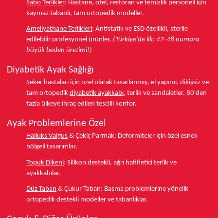
Sabo Terlikler
:
Hastane, otel, restoran ve temizlik personeli için
kaymaz tabanlı, tam ortopedik modeller.
Ameliyathane Terlikleri
:
Antistatik ve ESD özellikli, sterile
edilebilir profesyonel ürünler.
(Türkiye'de ilk: 47-48 numara
büyük beden üretimi!)
Diyabetik Ayak Sağlığı
Şeker hastaları için özel olarak tasarlanmış, el yapımı, dikişsiz ve
tam ortopedik
diyabetik ayakkabı
, terlik ve sandaletler.
80'den
fazla ülkeye
ihraç edilen tescilli konfor.
Ayak Problemlerine Özel
Halluks Valgus
& Çekiç Parmak:
Deformiteler için özel esnek
bölgeli tasarımlar.
Topuk Dikeni
:
Silikon destekli, ağrı hafifletici terlik ve
ayakkabılar.
Düz Taban
& Çukur Taban:
Basma problemlerine yönelik
ortopedik destekli modeller ve tabanlıklar.