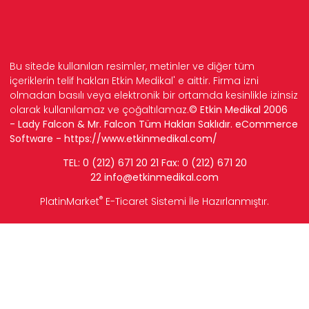
Bu sitede kullanılan resimler, metinler ve diğer tüm
içeriklerin telif hakları Etkin Medikal' e aittir. Firma izni
olmadan basılı veya elektronik bir ortamda kesinlikle izinsiz
olarak kullanılamaz ve çoğaltılamaz.
© Etkin Medikal 2006
- Lady Falcon & Mr. Falcon Tüm Hakları Saklıdır. eCommerce
Software -
https://www.etkinmedikal.com/
TEL: 0 (212) 671 20 21 Fax: 0 (212) 671 20
22
info
@etkinmedikal.com
®
PlatinMarket
E-Ticaret Sistemi
İle Hazırlanmıştır.