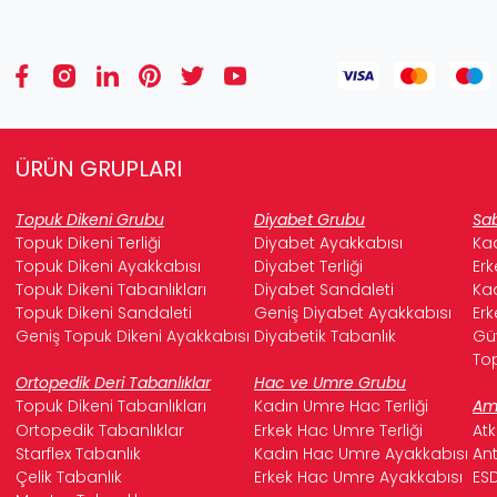
ÜRÜN GRUPLARI
Topuk Dikeni Grubu
Diyabet Grubu
Sab
Topuk Dikeni Terliği
Diyabet Ayakkabısı
Kad
Topuk Dikeni Ayakkabısı
Diyabet Terliği
Erk
Topuk Dikeni Tabanlıkları
Diyabet Sandaleti
Kad
Topuk Dikeni Sandaleti
Geniş Diyabet Ayakkabısı
Erk
Geniş Topuk Dikeni Ayakkabısı
Diyabetik Tabanlık
Güv
Top
Ortopedik Deri Tabanlıklar
Hac ve Umre Grubu
Topuk Dikeni Tabanlıkları
Kadın Umre Hac Terliği
Ame
Ortopedik Tabanlıklar
Erkek Hac Umre Terliği
Atk
Starflex Tabanlık
Kadın Hac Umre Ayakkabısı
Ant
Çelik Tabanlık
Erkek Hac Umre Ayakkabısı
ESD