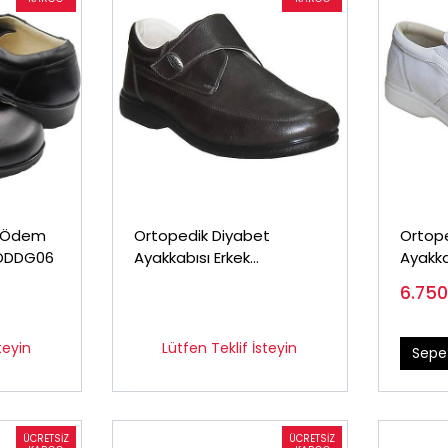
n Ödem
Ortopedik Diyabet
Ortope
 ODDG06
Ayakkabısı Erkek
Ayakka
Kahverengi OD51F
OD53
6.75
teyin
Lütfen Teklif İsteyin
Sepet