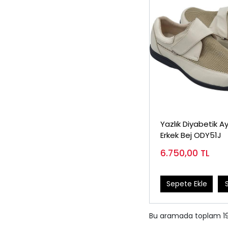
Yazlık Diyabetik A
Erkek Bej ODY51J
6.750,00
TL
Sepete Ekle
Bu aramada toplam
1