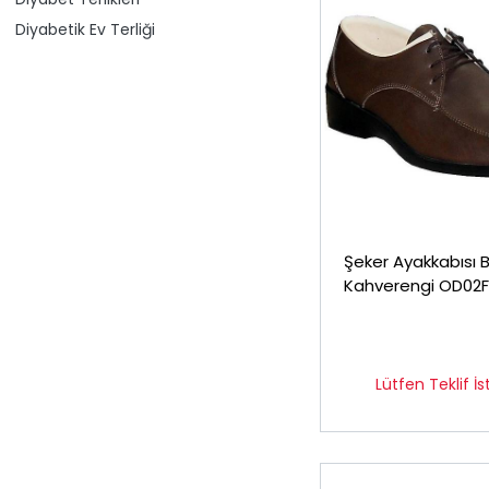
Diyabetik Ev Terliği
Şeker Ayakkabısı 
Kahverengi OD02F
Lütfen Teklif İs