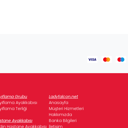
yıflama Grubu
Ladyfalcon.net
yıflama Ayakkabısı
Anasayfa
yıflama Terliği
Müşteri Hizmetleri
Hakkımızda
stane Ayakkabısı
Banka Bilgileri
dın Hastane Ayakkabısı
İletişim