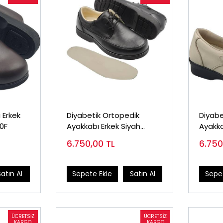
i Erkek
Diyabetik Ortopedik
Diyabe
0F
Ayakkabı Erkek Siyah
Ayakka
OD52S
ODY01
6.750,00
TL
6.75
Satın Al
Sepete Ekle
Satın Al
Sepet