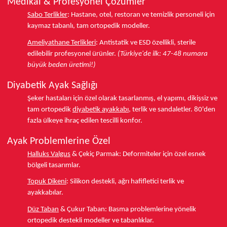
Medikal & Profesyonel Çözümler
Sabo Terlikler
:
Hastane, otel, restoran ve temizlik personeli için
kaymaz tabanlı, tam ortopedik modeller.
Ameliyathane Terlikleri
:
Antistatik ve ESD özellikli, sterile
edilebilir profesyonel ürünler.
(Türkiye'de ilk: 47-48 numara
büyük beden üretimi!)
Diyabetik Ayak Sağlığı
Şeker hastaları için özel olarak tasarlanmış, el yapımı, dikişsiz ve
tam ortopedik
diyabetik ayakkabı
, terlik ve sandaletler.
80'den
fazla ülkeye
ihraç edilen tescilli konfor.
Ayak Problemlerine Özel
Halluks Valgus
& Çekiç Parmak:
Deformiteler için özel esnek
bölgeli tasarımlar.
Topuk Dikeni
:
Silikon destekli, ağrı hafifletici terlik ve
ayakkabılar.
Düz Taban
& Çukur Taban:
Basma problemlerine yönelik
ortopedik destekli modeller ve tabanlıklar.