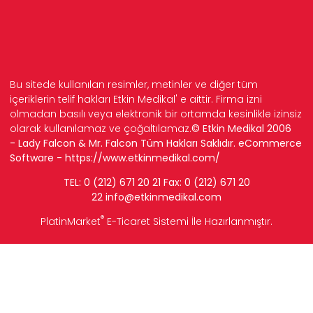
Bu sitede kullanılan resimler, metinler ve diğer tüm
içeriklerin telif hakları Etkin Medikal' e aittir. Firma izni
olmadan basılı veya elektronik bir ortamda kesinlikle izinsiz
olarak kullanılamaz ve çoğaltılamaz.
© Etkin Medikal 2006
- Lady Falcon & Mr. Falcon Tüm Hakları Saklıdır. eCommerce
Software -
https://www.etkinmedikal.com/
TEL: 0 (212) 671 20 21 Fax: 0 (212) 671 20
22
info
@etkinmedikal.com
®
PlatinMarket
E-Ticaret Sistemi
İle Hazırlanmıştır.