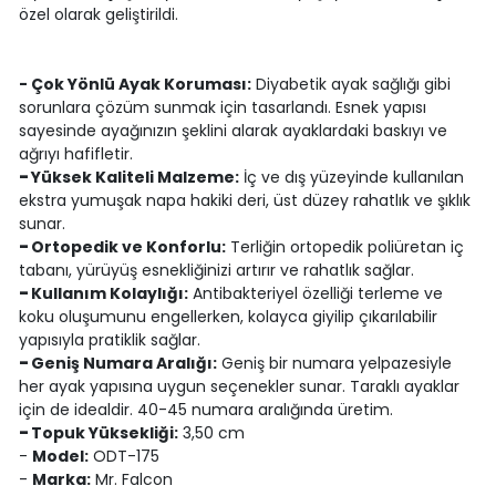
özel olarak geliştirildi.
- Çok Yönlü Ayak Koruması:
Diyabetik ayak sağlığı gibi
sorunlara çözüm sunmak için tasarlandı. Esnek yapısı
sayesinde ayağınızın şeklini alarak ayaklardaki baskıyı ve
ağrıyı hafifletir.
-
Yüksek Kaliteli Malzeme:
İç ve dış yüzeyinde kullanılan
ekstra yumuşak napa hakiki deri, üst düzey rahatlık ve şıklık
sunar.
-
Ortopedik ve Konforlu:
Terliğin ortopedik poliüretan iç
tabanı, yürüyüş esnekliğinizi artırır ve rahatlık sağlar.
-
Kullanım Kolaylığı:
Antibakteriyel özelliği terleme ve
koku oluşumunu engellerken, kolayca giyilip çıkarılabilir
yapısıyla pratiklik sağlar.
-
Geniş Numara Aralığı:
Geniş bir numara yelpazesiyle
her ayak yapısına uygun seçenekler sunar. Taraklı ayaklar
için de idealdir. 40-45 numara aralığında üretim.
-
Topuk Yüksekliği:
3,50 cm
-
Model:
ODT-175
-
Marka:
Mr. Falcon