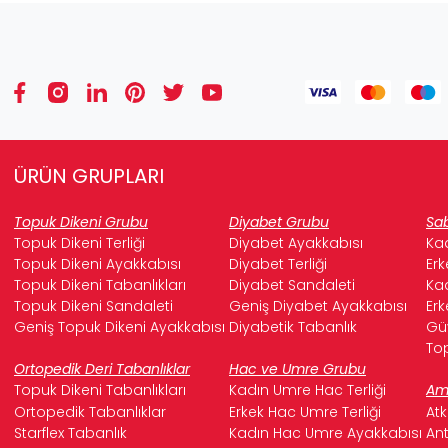
ÜRÜN GRUPLARI
Topuk Dikeni Grubu
Diyabet Grubu
Sab
Topuk Dikeni Terliği
Diyabet Ayakkabısı
Kad
Topuk Dikeni Ayakkabısı
Diyabet Terliği
Erk
Topuk Dikeni Tabanlıkları
Diyabet Sandaleti
Kad
Topuk Dikeni Sandaleti
Geniş Diyabet Ayakkabısı
Erk
Geniş Topuk Dikeni Ayakkabısı
Diyabetik Tabanlık
Güv
Top
Ortopedik Deri Tabanlıklar
Hac ve Umre Grubu
Topuk Dikeni Tabanlıkları
Kadın Umre Hac Terliği
Ame
Ortopedik Tabanlıklar
Erkek Hac Umre Terliği
Atk
Starflex Tabanlık
Kadın Hac Umre Ayakkabısı
Ant