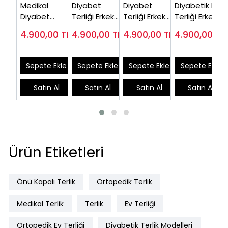
Medikal
Diyabet
Diyabet
Diyabetik Ev
Diyabet
Terliği Erkek
Terliği Erkek
Terliği Erkek
Terliği Erkek
Medikal Bej
Siyah
Kahverengi
4.900,00
TL
4.900,00
TL
4.900,00
TL
4.900,00
TL
Bej ODT175J
ODT170J
ODT175S (Şiş
ODT170F
Ayaklara
Uygun)
Sepete Ekle
Sepete Ekle
Sepete Ekle
Sepete Ekle
Satın Al
Satın Al
Satın Al
Satın Al
Ürün Etiketleri
Önü Kapalı Terlik
Ortopedik Terlik
Medikal Terlik
Terlik
Ev Terliği
Ortopedik Ev Terliği
Diyabetik Terlik Modelleri