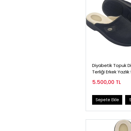
Diyabetik Topuk D
Terliği Erkek Yazlık
EPTODTY170
5.500,00
TL
Sepete Ekle