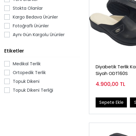
Stokta Olanlar
Kargo Bedava Ürünler
Fotoğraflı Ürünler
Aynı Gün Kargolu Ürünler
Etiketler
Medikal Terlik
Diyabetik Terlik Ka
Ortopedik Terlik
Siyah ODT160S
Topuk Dikeni
4.900,00
TL
Topuk Dikeni Terliği
Sepete Ekle