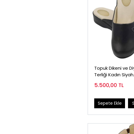
Topuk Dikeni ve D
Terliği Kadın Siyah
EPTODT160S
5.500,00
TL
Sepete Ekle