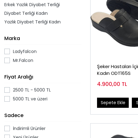
Erkek Yazlık Diyabet Terliği
Diyabet Terliği Kadın
Yazlık Diyabet Terliği Kadın
Marka
Ladyfalcon
Mr.Falcon
Şeker Hastaları İçi
Kadın ODT165S
Fiyat Aralığı
4.900,00
TL
2500 TL - 5000 TL
5000 TL ve üzeri
Sepete Ekle
Sadece
İndirimli Ürünler
Yeni Ürünler