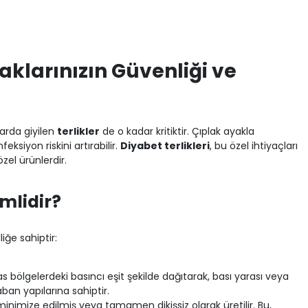
aklarınızın Güvenliği ve
larda giyilen
terlikler
de o kadar kritiktir. Çıplak ayakla
siyon riskini artırabilir.
Diyabet terlikleri
, bu özel ihtiyaçları
zel ürünlerdir.
mlidir?
liğe sahiptir:
s bölgelerdeki basıncı eşit şekilde dağıtarak, bası yarası veya
ban yapılarına sahiptir.
inimize edilmiş veya tamamen dikişsiz olarak üretilir. Bu,