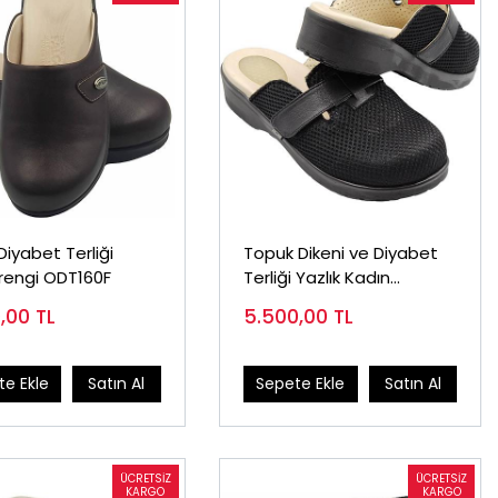
Diyabet Terliği
Topuk Dikeni ve Diyabet
rengi ODT160F
Terliği Yazlık Kadın
EPTODTY165S
0,00
TL
5.500,00
TL
e Ekle
Satın Al
Sepete Ekle
Satın Al