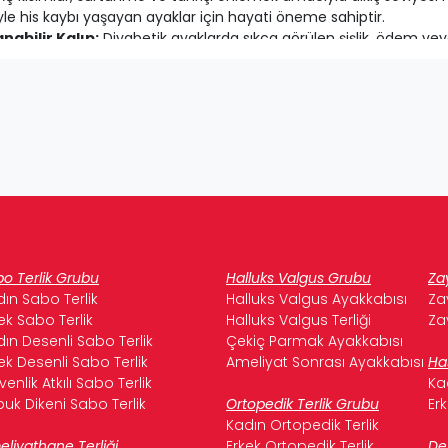
le his kaybı yaşayan ayaklar için hayati öneme sahiptir.
nabilir Kalıp:
Diyabetik ayaklarda sıkça görülen şişlik, ödem ve
lir bantlar veya cırt cırtlar sayesinde, gün içinde değişen ayak ö
:
Ev içinde veya düz zeminlerde düşme riskini azaltmak için güven
etli bireyler için ek bir güvenlik katmanı sağlar.
 Malzemeler:
Ayakların aşırı terlemesini önlemek ve hijyen sa
tar ve bakteri üremesini engelleyerek enfeksiyon riskini düşürür.
lik:
Diyabetik terlikler
, genellikle kolayca giyilip çıkarılabilecek 
 sağlar.
yaklarınızı ev ortamında bile dış etkenlerden koruyarak, küçük ça
n gün boyu rahat ve güvende kalmasını sağlayarak, diyabetik ayak s
o Terlik Grubu
Halluks Valgus Grubu
Za
yerek ayaklarınıza hak ettiği özeni gösterin.
ın Sabo Terlik
Halluks Valgus Ayakkabısı
Za
ek Sabo Terlik
Halluks Valgus Terliği
Za
ın Desenli Sabo Terlik
Çekiç Parmak Ayakkabısı
ek Desenli Sabo Terlik
Ameliyat Sonrası Ayakkabısı
Ha
enlik Atkılı Sabo Terlik
Ka
uk Dikeni Sabo Terlik
Ortopedik Terlik Grubu
Er
Kadın Ortopedik Terlik
liyathane Terliği
Erkek Ortopedik Terlik
De