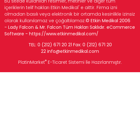
Bu sitede kullanılan resimler, metinler ve diğer tüm
içeriklerin telif hakları Etkin Medikal' e aittir. Firma izni
olmadan basılı veya elektronik bir ortamda kesinlikle izinsiz
olarak kullanılamaz ve çoğaltılamaz.
© Etkin Medikal 2006
- Lady Falcon & Mr. Falcon Tüm Hakları Saklıdır. eCommerce
Software -
https://www.etkinmedikal.com/
TEL: 0 (212) 671 20 21 Fax: 0 (212) 671 20
22
info
@etkinmedikal.com
®
PlatinMarket
E-Ticaret Sistemi
İle Hazırlanmıştır.