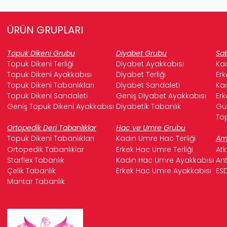
ÜRÜN GRUPLARI
Topuk Dikeni Grubu
Diyabet Grubu
Sab
Topuk Dikeni Terliği
Diyabet Ayakkabısı
Kad
Topuk Dikeni Ayakkabısı
Diyabet Terliği
Erk
Topuk Dikeni Tabanlıkları
Diyabet Sandaleti
Kad
Topuk Dikeni Sandaleti
Geniş Diyabet Ayakkabısı
Erk
Geniş Topuk Dikeni Ayakkabısı
Diyabetik Tabanlık
Güv
Top
Ortopedik Deri Tabanlıklar
Hac ve Umre Grubu
Topuk Dikeni Tabanlıkları
Kadın Umre Hac Terliği
Ame
Ortopedik Tabanlıklar
Erkek Hac Umre Terliği
Atk
Starflex Tabanlık
Kadın Hac Umre Ayakkabısı
Ant
Çelik Tabanlık
Erkek Hac Umre Ayakkabısı
ESD
Mantar Tabanlık