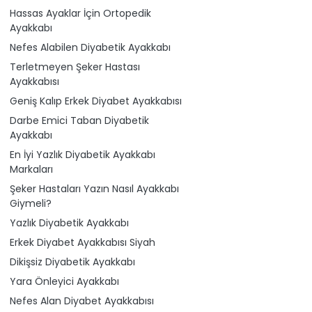
Hassas Ayaklar İçin Ortopedik
Ayakkabı
Nefes Alabilen Diyabetik Ayakkabı
Terletmeyen Şeker Hastası
Ayakkabısı
Geniş Kalıp Erkek Diyabet Ayakkabısı
Darbe Emici Taban Diyabetik
Ayakkabı
En İyi Yazlık Diyabetik Ayakkabı
Markaları
Şeker Hastaları Yazın Nasıl Ayakkabı
Giymeli?
Yazlık Diyabetik Ayakkabı
Erkek Diyabet Ayakkabısı Siyah
Dikişsiz Diyabetik Ayakkabı
Yara Önleyici Ayakkabı
Nefes Alan Diyabet Ayakkabısı