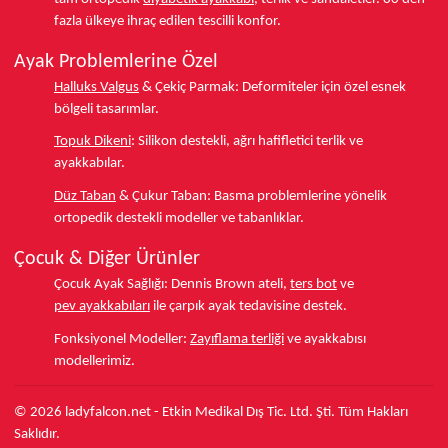
fazla ülkeye
ihraç edilen tescilli konfor.
Ayak Problemlerine Özel
Halluks Valgus
& Çekiç Parmak:
Deformiteler için özel esnek
bölgeli tasarımlar.
Topuk Dikeni
:
Silikon destekli, ağrı hafifletici terlik ve
ayakkabılar.
Düz Taban
& Çukur Taban:
Basma problemlerine yönelik
ortopedik destekli modeller ve tabanlıklar.
Çocuk & Diğer Ürünler
Çocuk Ayak Sağlığı:
Dennis Brown ateli,
ters bot
ve
pev ayakkabıları
ile çarpık ayak tedavisine destek.
Fonksiyonel Modeller:
Zayıflama terliği
ve ayakkabısı
modellerimiz.
© 2026 ladyfalcon.net - Etkin Medikal Dış Tic. Ltd. Şti. Tüm Hakları
Saklıdır.