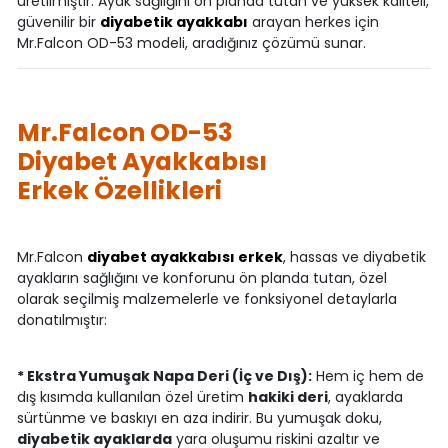
üretilmiştir. Ayak sağlığını ön planda tutan ve yüksek kaliteli,
güvenilir bir
diyabetik ayakkabı
arayan herkes için
Mr.Falcon OD-53 modeli, aradığınız çözümü sunar.
Mr.Falcon OD-53
Diyabet Ayakkabısı
Erkek Özellikleri
Mr.Falcon
diyabet ayakkabısı erkek
, hassas ve diyabetik
ayakların sağlığını ve konforunu ön planda tutan, özel
olarak seçilmiş malzemelerle ve fonksiyonel detaylarla
donatılmıştır:
* Ekstra Yumuşak Napa Deri (İç ve Dış):
Hem iç hem de
dış kısımda kullanılan özel üretim
hakiki deri
, ayaklarda
sürtünme ve baskıyı en aza indirir. Bu yumuşak doku,
diyabetik ayaklarda
yara oluşumu riskini azaltır ve