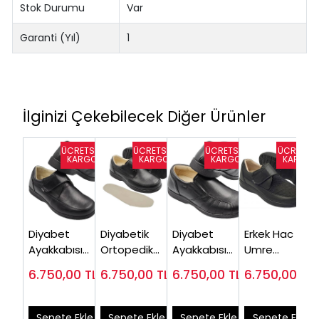
Stok Durumu
Var
Garanti (Yıl)
1
İlginizi Çekebilecek Diğer Ürünler
Diyabet
Diyabetik
Diyabet
Erkek Hac ve
Ayakkabısı
Ortopedik
Ayakkabısı
Umre
Erkek Siyah
Ayakkabı
Medikal Erkek
Ayakkabısı
6.750,00
TL
6.750,00
TL
6.750,00
TL
6.750,00
TL
OD51S ( Çok
Erkek Siyah
Siyah OD53S
Siyah Fileli
Satanlar)
OD52S
ODY51S
Sepete Ekle
Sepete Ekle
Sepete Ekle
Sepete Ekle