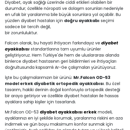
Diyabet, ayak sağlığı üzerinde ciddi etkileri olabilen bir
durumdur; özellikle nöropati ve dolaşım sorunları nedeniyle
en ufak bir yaralanma bile büyük sorunlara yol açabilir. Bu
yüzden diyabet hastaları için
doğru ayakkabı
seçimi
sadece bir tercih değil,
bir zorunluluktur.
Falcon olarak, bu hayati ihtiyacın farkındayız ve
diyabet
ayakkabısı
standartlarına tam uyumlu ürünler
geliştiriyoruz. Hem Türkiye'de hem de uluslararası alanda
binlerce diyabet hastasının geri bildirimleri ve ihtiyaçları
doğrultusunda kapsamlı Ar-Ge çalışmaları yürütüyoruz.
İşte bu çalışmalarımızın bir ürünü:
Mr.Falcon OD-53
model erkek diyabetik ortopedik ayakkabısı
. Bu özel
tasarım, hakiki derinin doğal konforuyla ortopedik desteği
bir araya getiriyor ve özellikle diyabet hastaları ile hassas
ayaklara sahip kişiler için tasarlandı.
Mr.Falcon OD-53
diyabet ayakkabısı erkek
modeli,
ayaklarınızı en iyi şekilde korumak, yaralanma riskini en aza
indirmek ve gün boyu maksimum konfor sunmak için