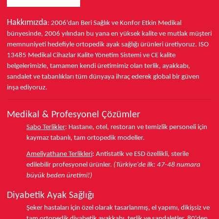
Hakkımızda
: 2006'dan Beri Sağlık ve Konfor
Etkin Medikal
bünyesinde,
2006 yılından bu yana
en yüksek kalite ve mutlak müşteri
memnuniyeti hedefiyle ortopedik ayak sağlığı ürünleri üretiyoruz.
ISO
13485
Medikal Cihazlar Kalite Yönetim Sistemi ve
CE
kalite
belgelerimizle, tamamen kendi üretimimiz olan terlik, ayakkabı,
sandalet ve tabanlıkları
tüm dünyaya ihraç ederek
global bir güven
inşa ediyoruz.
Medikal & Profesyonel Çözümler
Sabo Terlikler
:
Hastane, otel, restoran ve temizlik personeli için
kaymaz tabanlı, tam ortopedik modeller.
Ameliyathane Terlikleri
:
Antistatik ve ESD özellikli, sterile
edilebilir profesyonel ürünler.
(Türkiye'de ilk: 47-48 numara
büyük beden üretimi!)
Diyabetik Ayak Sağlığı
Şeker hastaları için özel olarak tasarlanmış, el yapımı, dikişsiz ve
tam ortopedik
diyabetik ayakkabı
, terlik ve sandaletler.
80'den