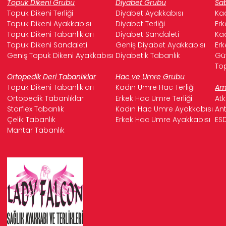
Topuk Dikeni Grubu
Diyabet Grubu
Sab
Topuk Dikeni Terliği
Diyabet Ayakkabısı
Kad
Topuk Dikeni Ayakkabısı
Diyabet Terliği
Erk
Topuk Dikeni Tabanlıkları
Diyabet Sandaleti
Kad
Topuk Dikeni Sandaleti
Geniş Diyabet Ayakkabısı
Erk
Geniş Topuk Dikeni Ayakkabısı
Diyabetik Tabanlık
Güv
Top
Ortopedik Deri Tabanlıklar
Hac ve Umre Grubu
Topuk Dikeni Tabanlıkları
Kadın Umre Hac Terliği
Ame
Ortopedik Tabanlıklar
Erkek Hac Umre Terliği
Atk
Starflex Tabanlık
Kadın Hac Umre Ayakkabısı
Ant
Çelik Tabanlık
Erkek Hac Umre Ayakkabısı
ESD
Mantar Tabanlık