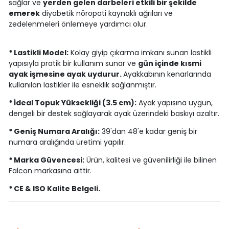
sağlar ve
yerden gelen darbeleri etkili bir şekilde
emerek
diyabetik nöropati kaynaklı ağrıları ve
zedelenmeleri önlemeye yardımcı olur.
*
Lastikli Model:
Kolay giyip çıkarma imkanı sunan lastikli
yapısıyla pratik bir kullanım sunar ve
gün içinde kısmi
ayak işmesine ayak uydurur.
Ayakkabının kenarlarında
kullanılan lastikler ile esneklik sağlanmıştır.
*
İdeal Topuk Yüksekliği (3.5 cm):
Ayak yapısına uygun,
dengeli bir destek sağlayarak ayak üzerindeki baskıyı azaltır.
*
Geniş Numara Aralığı:
39'dan 48'e kadar geniş bir
numara aralığında üretimi yapılır.
*
Marka Güvencesi:
Ürün, kalitesi ve güvenilirliği ile bilinen
Falcon markasına aittir.
*
CE & ISO Kalite Belgeli.