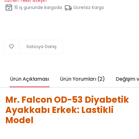
Lütfen Teklif İsteyin
15
iş gününde kargoda
Ücretsiz Kargo
Satıcıya Danış
Ürün Açıklaması
Ürün Yorumları (2)
Değişim v
Mr. Falcon OD-53 Diyabetik
Ayakkabı Erkek: Lastikli
Model