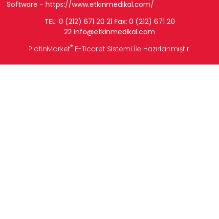
Software -
https://www.etkinmedikal.com/
TEL: 0 (212) 671 20 21 Fax: 0 (212) 671 20
22
info
@etkinmedikal.com
®
PlatinMarket
E-Ticaret Sistemi
İle Hazırlanmıştır.