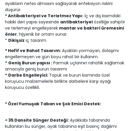
ayakların nefes almasını sağlayarak enfeksiyon riskini
düşürür.
* Antibakteriyel ve Terletmez Yapı:
İç ve dış kısımdaki
hakiki deri yapısı sayesinde
antibakteriyel
özelliğe sahiptir
ve terlemeyi engelleyerek
mantar ve bakteri üremesini
önler
, hijyenik bir ortam sunar.
*
Dikişsiz
iç tasarım.
*
Hafif ve Rahat Tasarım:
Ayakları yormayan, dolaşımı
engellemeyen ve gün boyu rahat bir kullanım.
*
Geniş Burun yapısı :
Parmak uçlarının rahatlık sağlamak
amacıyla geniş burun tasarımı
*
Darbe Engelleyici:
Topuk ve burun kısmında özel
koruyucu malzemelerle birlikte darbelere karşı ayağı
koruyucu özellikli.
* Özel Yumuşak Taban ve Şok Emici Destek:
-
35 Dansite Sünger Desteği:
Ayakkabı tabanında
kullanılan bu sünger, ayak tabanına eşit basınç dağılımı