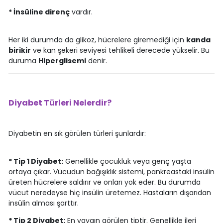
* İnsüline direnç
vardır.
Her iki durumda da glikoz, hücrelere giremediği için
kanda
birikir
ve kan şekeri seviyesi tehlikeli derecede yükselir. Bu
duruma
Hiperglisemi
denir.
Diyabet Türleri Nelerdir?
Diyabetin en sık görülen türleri şunlardır:
* Tip 1 Diyabet:
Genellikle çocukluk veya genç yaşta
ortaya çıkar. Vücudun bağışıklık sistemi, pankreastaki insülin
üreten hücrelere saldırır ve onları yok eder. Bu durumda
vücut neredeyse hiç insülin üretemez. Hastaların dışarıdan
insülin alması şarttır.
*
Tip 2 Diyabet:
En yaygın görülen tiptir. Genellikle ileri