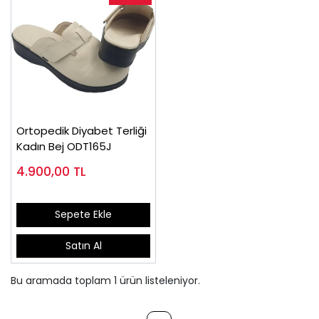
Ortopedik Diyabet Terliği
Kadın Bej ODT165J
4.900,00
TL
Sepete Ekle
Satın Al
Bu aramada toplam
1
ürün listeleniyor.