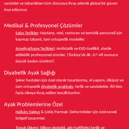
sandalet ve tabanlıkları
tüm dünyaya ihraç ederek
global bir güven
inşa ediyoruz.
Medikal & Profesyonel Çözümler
Sabo Terlikler
:
Hastane, otel, restoran ve temizlik personeli için
kaymaz tabanlı, tam ortopedik modeller.
Ameliyathane Terlikleri
:
Antistatik ve ESD özellikli, sterile
edilebilir profesyonel ürünler.
(Türkiye'de ilk: 47-48 numara
büyük beden üretimi!)
Diyabetik Ayak Sağlığı
Şeker hastaları için özel olarak tasarlanmış, el yapımı, dikişsiz ve
tam ortopedik
diyabetik ayakkabı
, terlik ve sandaletler.
80'den
fazla ülkeye
ihraç edilen tescilli konfor.
Ayak Problemlerine Özel
Halluks Valgus
& Çekiç Parmak:
Deformiteler için özel esnek
bölgeli tasarımlar.
Topuk Dikeni
:
Silikon destekli, ağrı hafifletici terlik ve