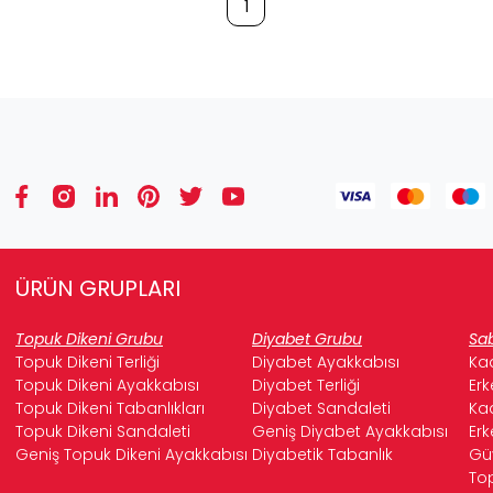
1
ÜRÜN GRUPLARI
Topuk Dikeni Grubu
Diyabet Grubu
Sab
Topuk Dikeni Terliği
Diyabet Ayakkabısı
Kad
Topuk Dikeni Ayakkabısı
Diyabet Terliği
Erk
Topuk Dikeni Tabanlıkları
Diyabet Sandaleti
Kad
Topuk Dikeni Sandaleti
Geniş Diyabet Ayakkabısı
Erk
Geniş Topuk Dikeni Ayakkabısı
Diyabetik Tabanlık
Güv
Top