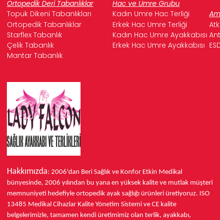
Ortopedik Deri Tabanlıklar
Hac ve Umre Grubu
Topuk Dikeni Tabanlıkları
Kadın Umre Hac Terliği
Ame
Ortopedik Tabanlıklar
Erkek Hac Umre Terliği
Atk
Starflex Tabanlık
Kadın Hac Umre Ayakkabısı
Ant
Çelik Tabanlık
Erkek Hac Umre Ayakkabısı
ESD
Mantar Tabanlık
Hakkımızda
: 2006'dan Beri Sağlık ve Konfor
Etkin Medikal
bünyesinde,
2006 yılından bu yana
en yüksek kalite ve mutlak müşteri
memnuniyeti hedefiyle ortopedik ayak sağlığı ürünleri üretiyoruz.
ISO
13485
Medikal Cihazlar Kalite Yönetim Sistemi ve
CE
kalite
belgelerimizle, tamamen kendi üretimimiz olan terlik, ayakkabı,