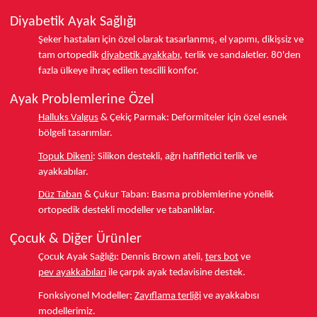
Diyabetik Ayak Sağlığı
Şeker hastaları için özel olarak tasarlanmış, el yapımı, dikişsiz ve
tam ortopedik
diyabetik ayakkabı
, terlik ve sandaletler.
80'den
fazla ülkeye
ihraç edilen tescilli konfor.
Ayak Problemlerine Özel
Halluks Valgus
& Çekiç Parmak:
Deformiteler için özel esnek
bölgeli tasarımlar.
Topuk Dikeni
:
Silikon destekli, ağrı hafifletici terlik ve
ayakkabılar.
Düz Taban
& Çukur Taban:
Basma problemlerine yönelik
ortopedik destekli modeller ve tabanlıklar.
Çocuk & Diğer Ürünler
Çocuk Ayak Sağlığı:
Dennis Brown ateli,
ters bot
ve
pev ayakkabıları
ile çarpık ayak tedavisine destek.
Fonksiyonel Modeller:
Zayıflama terliği
ve ayakkabısı
modellerimiz.