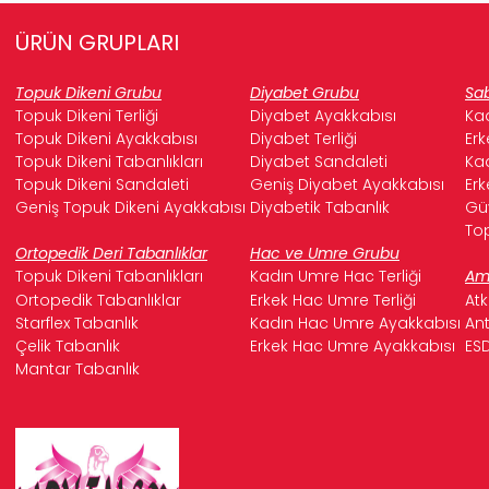
ÜRÜN GRUPLARI
Topuk Dikeni Grubu
Diyabet Grubu
Sab
Topuk Dikeni Terliği
Diyabet Ayakkabısı
Kad
Topuk Dikeni Ayakkabısı
Diyabet Terliği
Erk
Topuk Dikeni Tabanlıkları
Diyabet Sandaleti
Kad
Topuk Dikeni Sandaleti
Geniş Diyabet Ayakkabısı
Erk
Geniş Topuk Dikeni Ayakkabısı
Diyabetik Tabanlık
Güv
Top
Ortopedik Deri Tabanlıklar
Hac ve Umre Grubu
Topuk Dikeni Tabanlıkları
Kadın Umre Hac Terliği
Ame
Ortopedik Tabanlıklar
Erkek Hac Umre Terliği
Atk
Starflex Tabanlık
Kadın Hac Umre Ayakkabısı
Ant
Çelik Tabanlık
Erkek Hac Umre Ayakkabısı
ESD
Mantar Tabanlık