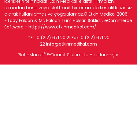
içeriklerin telif hakları Etkin Medikal' e aittir. Firma izni
olmadan basılı veya elektronik bir ortamda kesinlikle izinsiz
olarak kullanılamaz ve çoğaltılamaz.
© Etkin Medikal 2006
- Lady Falcon & Mr. Falcon Tüm Hakları Saklıdır. eCommerce
Software -
https://www.etkinmedikal.com/
TEL: 0 (212) 671 20 21 Fax: 0 (212) 671 20
22
info
@etkinmedikal.com
®
PlatinMarket
E-Ticaret Sistemi
İle Hazırlanmıştır.