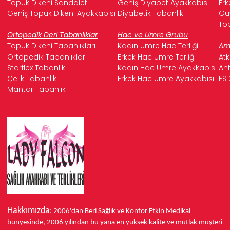
Topuk Dikeni Sandaleti
Geniş Diyabet Ayakkabısı
Erk
Geniş Topuk Dikeni Ayakkabısı
Diyabetik Tabanlık
Güv
Top
Ortopedik Deri Tabanlıklar
Hac ve Umre Grubu
Topuk Dikeni Tabanlıkları
Kadın Umre Hac Terliği
Ame
Ortopedik Tabanlıklar
Erkek Hac Umre Terliği
Atk
Starflex Tabanlık
Kadın Hac Umre Ayakkabısı
Ant
Çelik Tabanlık
Erkek Hac Umre Ayakkabısı
ESD
Mantar Tabanlık
Hakkımızda
: 2006'dan Beri Sağlık ve Konfor
Etkin Medikal
bünyesinde,
2006 yılından bu yana
en yüksek kalite ve mutlak müşteri