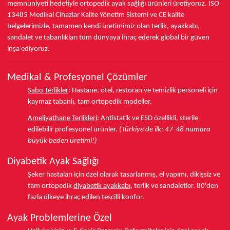
memnuniyeti hedefiyle ortopedik ayak sağlığı ürünleri üretiyoruz.
ISO
13485
Medikal Cihazlar Kalite Yönetim Sistemi ve
CE
kalite
belgelerimizle, tamamen kendi üretimimiz olan terlik, ayakkabı,
sandalet ve tabanlıkları
tüm dünyaya ihraç ederek
global bir güven
inşa ediyoruz.
Medikal & Profesyonel Çözümler
Sabo Terlikler
:
Hastane, otel, restoran ve temizlik personeli için
kaymaz tabanlı, tam ortopedik modeller.
Ameliyathane Terlikleri
:
Antistatik ve ESD özellikli, sterile
edilebilir profesyonel ürünler.
(Türkiye'de ilk: 47-48 numara
büyük beden üretimi!)
Diyabetik Ayak Sağlığı
Şeker hastaları için özel olarak tasarlanmış, el yapımı, dikişsiz ve
tam ortopedik
diyabetik ayakkabı
, terlik ve sandaletler.
80'den
fazla ülkeye
ihraç edilen tescilli konfor.
Ayak Problemlerine Özel