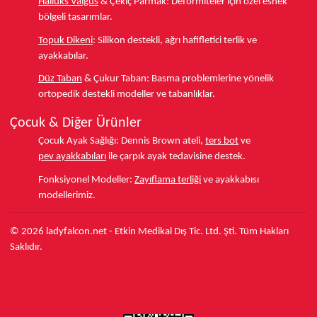
Halluks Valgus
& Çekiç Parmak:
Deformiteler için özel esnek
bölgeli tasarımlar.
Topuk Dikeni
:
Silikon destekli, ağrı hafifletici terlik ve
ayakkabılar.
Düz Taban
& Çukur Taban:
Basma problemlerine yönelik
ortopedik destekli modeller ve tabanlıklar.
Çocuk & Diğer Ürünler
Çocuk Ayak Sağlığı:
Dennis Brown ateli,
ters bot
ve
pev ayakkabıları
ile çarpık ayak tedavisine destek.
Fonksiyonel Modeller:
Zayıflama terliği
ve ayakkabısı
modellerimiz.
© 2026 ladyfalcon.net - Etkin Medikal Dış Tic. Ltd. Şti. Tüm Hakları
Saklıdır.