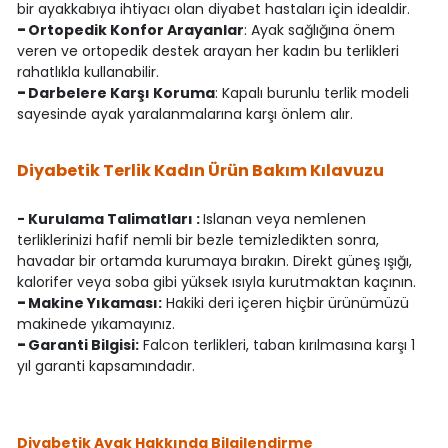
bir ayakkabıya ihtiyacı olan diyabet hastaları için idealdir.
-
Ortopedik Konfor Arayanlar
: Ayak sağlığına önem
veren ve ortopedik destek arayan her kadın bu terlikleri
rahatlıkla kullanabilir.
-
Darbelere Karşı Koruma
: Kapalı burunlu terlik modeli
sayesinde ayak yaralanmalarına karşı önlem alır.
Diyabetik Terlik Kadın Ürün Bakım Kılavuzu
- Kurulama Talimatları :
Islanan veya nemlenen
terliklerinizi hafif nemli bir bezle temizledikten sonra,
havadar bir ortamda kurumaya bırakın. Direkt güneş ışığı,
kalorifer veya soba gibi yüksek ısıyla kurutmaktan kaçının.
-
Makine Yıkaması:
Hakiki deri içeren hiçbir ürünümüzü
makinede yıkamayınız.
-
Garanti Bilgisi:
Falcon terlikleri, taban kırılmasına karşı 1
yıl garanti kapsamındadır.
Diyabetik Ayak Hakkında Bilgilendirme