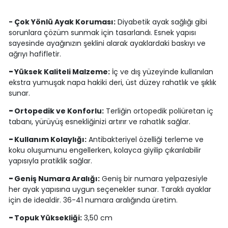
- Çok Yönlü Ayak Koruması:
Diyabetik ayak sağlığı gibi
sorunlara çözüm sunmak için tasarlandı. Esnek yapısı
sayesinde ayağınızın şeklini alarak ayaklardaki baskıyı ve
ağrıyı hafifletir.
-
Yüksek Kaliteli Malzeme:
İç ve dış yüzeyinde kullanılan
ekstra yumuşak napa hakiki deri, üst düzey rahatlık ve şıklık
sunar.
-
Ortopedik ve Konforlu:
Terliğin ortopedik poliüretan iç
tabanı, yürüyüş esnekliğinizi artırır ve rahatlık sağlar.
-
Kullanım Kolaylığı:
Antibakteriyel özelliği terleme ve
koku oluşumunu engellerken, kolayca giyilip çıkarılabilir
yapısıyla pratiklik sağlar.
-
Geniş Numara Aralığı:
Geniş bir numara yelpazesiyle
her ayak yapısına uygun seçenekler sunar. Taraklı ayaklar
için de idealdir. 36-41 numara aralığında üretim.
-
Topuk Yüksekliği:
3,50 cm