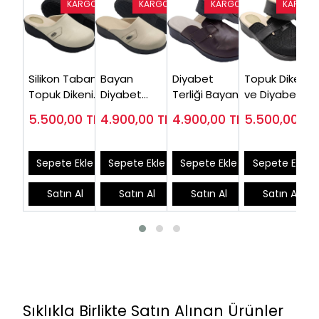
Silikon Tabanlı
Bayan
Diyabet
Topuk Dikeni
Topuk Dikeni
Diyabet
Terliği Bayan
ve Diyabet
Diyabetik
Terliği Bej
Kahverengi
Terliği Yazlık
5.500,00
TL
4.900,00
TL
4.900,00
TL
5.500,00
TL
Terlik
ODT160J
ODT165F
Kadın
EPTODT160J
EPTODTY165S
Sepete Ekle
Sepete Ekle
Sepete Ekle
Sepete Ekle
Satın Al
Satın Al
Satın Al
Satın Al
Sıklıkla Birlikte Satın Alınan Ürünler