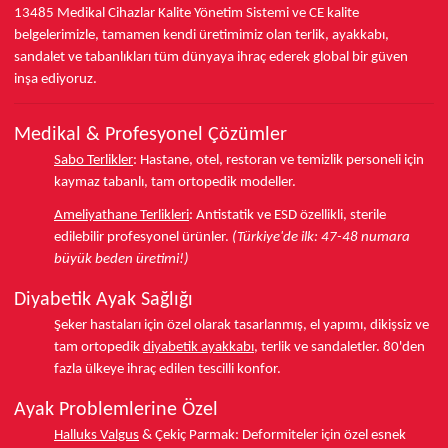
13485
Medikal Cihazlar Kalite Yönetim Sistemi ve
CE
kalite
belgelerimizle, tamamen kendi üretimimiz olan terlik, ayakkabı,
sandalet ve tabanlıkları
tüm dünyaya ihraç ederek
global bir güven
inşa ediyoruz.
Medikal & Profesyonel Çözümler
Sabo Terlikler
:
Hastane, otel, restoran ve temizlik personeli için
kaymaz tabanlı, tam ortopedik modeller.
Ameliyathane Terlikleri
:
Antistatik ve ESD özellikli, sterile
edilebilir profesyonel ürünler.
(Türkiye'de ilk: 47-48 numara
büyük beden üretimi!)
Diyabetik Ayak Sağlığı
Şeker hastaları için özel olarak tasarlanmış, el yapımı, dikişsiz ve
tam ortopedik
diyabetik ayakkabı
, terlik ve sandaletler.
80'den
fazla ülkeye
ihraç edilen tescilli konfor.
Ayak Problemlerine Özel
Halluks Valgus
& Çekiç Parmak:
Deformiteler için özel esnek