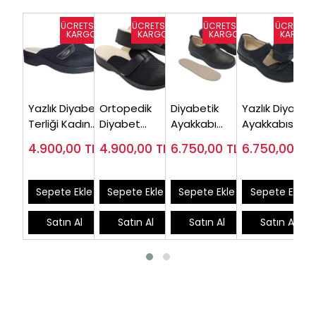
Yazlık Diyabet
Ortopedik
Diyabetik
Yazlık Diyabet
Terliği Kadın
Diyabet
Ayakkabı
Ayakkabısı
ODTY60S
Terliği Kadın
Kadın Siyah
Kadın Siyah
4.900,00
TL
4.900,00
TL
6.750,00
TL
6.750,00
TL
Yazlık
OD01S ( En
ODY03S ( Çok
ODTY165S
Çok Satan)
Satılan)
Sepete Ekle
Sepete Ekle
Sepete Ekle
Sepete Ekle
Satın Al
Satın Al
Satın Al
Satın Al