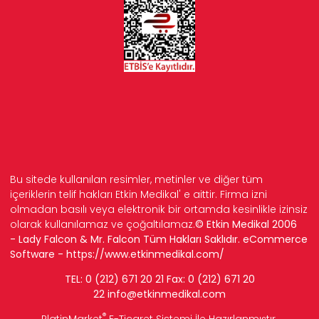
Bu sitede kullanılan resimler, metinler ve diğer tüm
içeriklerin telif hakları Etkin Medikal' e aittir. Firma izni
olmadan basılı veya elektronik bir ortamda kesinlikle izinsiz
olarak kullanılamaz ve çoğaltılamaz.
© Etkin Medikal 2006
- Lady Falcon & Mr. Falcon Tüm Hakları Saklıdır. eCommerce
Software -
https://www.etkinmedikal.com/
TEL: 0 (212) 671 20 21 Fax: 0 (212) 671 20
22
info
@etkinmedikal.com
®
PlatinMarket
E-Ticaret Sistemi
İle Hazırlanmıştır.