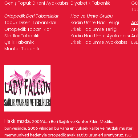
Geniş Topuk Dikeni Ayakkabısı
Diyabetik Tabanlık
Güv
Top
Ortopedik Deri Tabanlıklar
Hac ve Umre Grubu
Topuk Dikeni Tabanlıkları
Kadın Umre Hac Terliği
Ame
Ortopedik Tabanlıklar
Erkek Hac Umre Terliği
Atk
Starflex Tabanlık
Kadın Hac Umre Ayakkabısı
Ant
Çelik Tabanlık
Erkek Hac Umre Ayakkabısı
ESD
Mantar Tabanlık
Hakkımızda
: 2006'dan Beri Sağlık ve Konfor
Etkin Medikal
bünyesinde,
2006 yılından bu yana
en yüksek kalite ve mutlak müşteri
memnuniyeti hedefiyle ortopedik ayak sağlığı ürünleri üretiyoruz.
ISO