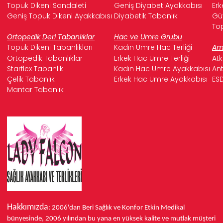
Topuk Dikeni Sandaleti
Geniş Diyabet Ayakkabısı
Erk
Geniş Topuk Dikeni Ayakkabısı
Diyabetik Tabanlık
Güv
Top
Ortopedik Deri Tabanlıklar
Hac ve Umre Grubu
Topuk Dikeni Tabanlıkları
Kadın Umre Hac Terliği
Ame
Ortopedik Tabanlıklar
Erkek Hac Umre Terliği
Atk
Starflex Tabanlık
Kadın Hac Umre Ayakkabısı
Ant
Çelik Tabanlık
Erkek Hac Umre Ayakkabısı
ESD
Mantar Tabanlık
Hakkımızda
: 2006'dan Beri Sağlık ve Konfor
Etkin Medikal
bünyesinde,
2006 yılından bu yana
en yüksek kalite ve mutlak müşteri