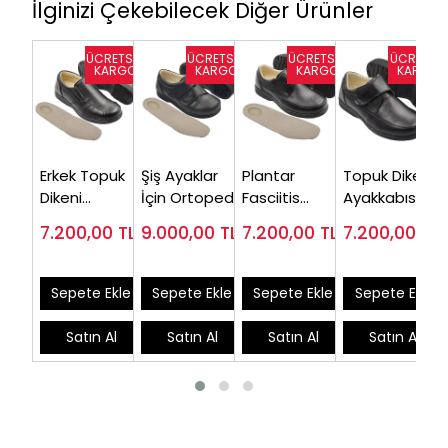
İlginizi Çekebilecek Diğer Ürünler
Erkek Topuk
Şiş Ayaklar
Plantar
Topuk Dikeni
Dikeni
İçin Ortopedik
Fasciitis
Ayakkabısı
Ayakkabısı
Ayakkabı
Ayakkabısı
Erkek EPTA51S
7.200,00
TL
9.000,00
TL
7.200,00
TL
7.200,00
TL
Siyah
Erkek ( En Çok
Erkek Model
( Çok Satılan
EPTA53S
Satılan
Siyah
)
Model)
EPTA52S
Sepete Ekle
Sepete Ekle
Sepete Ekle
Sepete Ekle
Satın Al
Satın Al
Satın Al
Satın Al