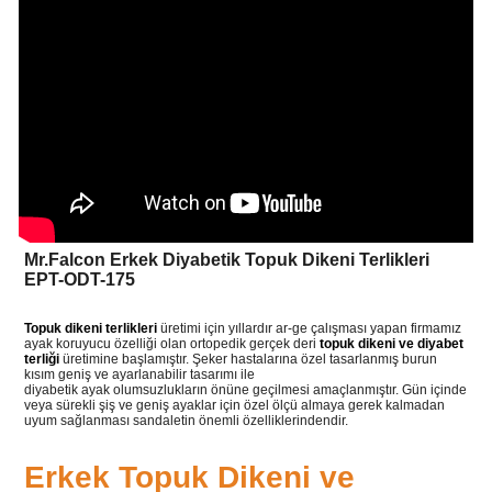
Mr.Falcon Erkek Diyabetik Topuk Dikeni Terlikleri
EPT-ODT-175
Topuk dikeni terlikleri
üretimi için yıllardır ar-ge çalışması yapan firmamız
ayak koruyucu özelliği olan ortopedik gerçek deri
topuk dikeni ve diyabet
terliği
üretimine başlamıştır. Şeker hastalarına özel tasarlanmış burun
kısım geniş ve ayarlanabilir tasarımı ile
diyabetik ayak olumsuzlukların önüne geçilmesi amaçlanmıştır. Gün içinde
veya sürekli şiş ve geniş ayaklar için özel ölçü almaya gerek kalmadan
uyum sağlanması sandaletin önemli özelliklerindendir.
Erkek Topuk Dikeni ve