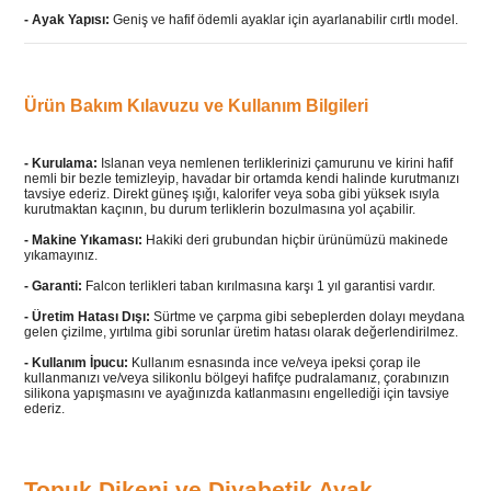
-
Ayak Yapısı:
Geniş ve hafif ödemli ayaklar için ayarlanabilir cırtlı model.
Ürün Bakım Kılavuzu ve Kullanım Bilgileri
- Kurulama:
Islanan veya nemlenen terliklerinizi çamurunu ve kirini hafif
nemli bir bezle temizleyip, havadar bir ortamda kendi halinde kurutmanızı
tavsiye ederiz. Direkt güneş ışığı, kalorifer veya soba gibi yüksek ısıyla
kurutmaktan kaçının, bu durum terliklerin bozulmasına yol açabilir.
- Makine Yıkaması:
Hakiki deri grubundan hiçbir ürünümüzü makinede
yıkamayınız.
- Garanti:
Falcon terlikleri taban kırılmasına karşı 1 yıl garantisi vardır.
- Üretim Hatası Dışı:
Sürtme ve çarpma gibi sebeplerden dolayı meydana
gelen çizilme, yırtılma gibi sorunlar üretim hatası olarak değerlendirilmez.
- Kullanım İpucu:
Kullanım esnasında ince ve/veya ipeksi çorap ile
kullanmanızı ve/veya silikonlu bölgeyi hafifçe pudralamanız, çorabınızın
silikona yapışmasını ve ayağınızda katlanmasını engellediği için tavsiye
ederiz.
Topuk Dikeni ve Diyabetik Ayak