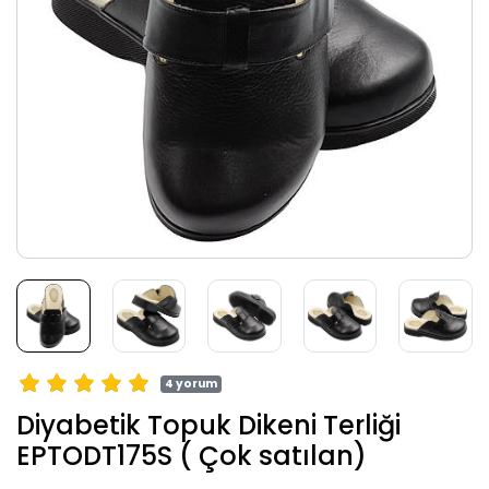
4 yorum
Diyabetik Topuk Dikeni Terliği
EPTODT175S ( Çok satılan)