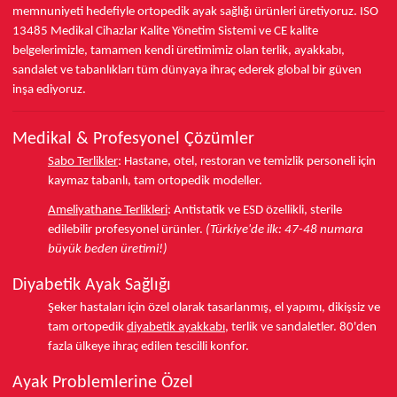
memnuniyeti hedefiyle ortopedik ayak sağlığı ürünleri üretiyoruz.
ISO
13485
Medikal Cihazlar Kalite Yönetim Sistemi ve
CE
kalite
belgelerimizle, tamamen kendi üretimimiz olan terlik, ayakkabı,
sandalet ve tabanlıkları
tüm dünyaya ihraç ederek
global bir güven
inşa ediyoruz.
Medikal & Profesyonel Çözümler
Sabo Terlikler
:
Hastane, otel, restoran ve temizlik personeli için
kaymaz tabanlı, tam ortopedik modeller.
Ameliyathane Terlikleri
:
Antistatik ve ESD özellikli, sterile
edilebilir profesyonel ürünler.
(Türkiye'de ilk: 47-48 numara
büyük beden üretimi!)
Diyabetik Ayak Sağlığı
Şeker hastaları için özel olarak tasarlanmış, el yapımı, dikişsiz ve
tam ortopedik
diyabetik ayakkabı
, terlik ve sandaletler.
80'den
fazla ülkeye
ihraç edilen tescilli konfor.
Ayak Problemlerine Özel