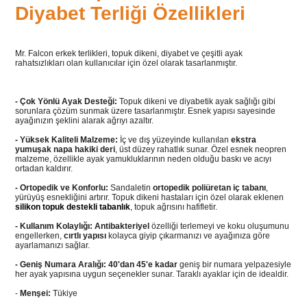
Diyabet Terliği Özellikleri
Mr. Falcon erkek terlikleri, topuk dikeni, diyabet ve çeşitli ayak
rahatsızlıkları olan kullanıcılar için özel olarak tasarlanmıştır.
- Çok Yönlü Ayak Desteği:
Topuk dikeni ve diyabetik ayak sağlığı gibi
sorunlara çözüm sunmak üzere tasarlanmıştır. Esnek yapısı sayesinde
ayağınızın şeklini alarak ağrıyı azaltır.
- Yüksek Kaliteli Malzeme:
İç ve dış yüzeyinde kullanılan
ekstra
yumuşak napa hakiki deri
, üst düzey rahatlık sunar. Özel esnek neopren
malzeme, özellikle ayak yamukluklarının neden olduğu baskı ve acıyı
ortadan kaldırır.
- Ortopedik ve Konforlu:
Sandaletin
ortopedik poliüretan iç tabanı
,
yürüyüş esnekliğini artırır. Topuk dikeni hastaları için özel olarak eklenen
silikon topuk destekli tabanlık
, topuk ağrısını hafifletir.
- Kullanım Kolaylığı:
Antibakteriyel
özelliği terlemeyi ve koku oluşumunu
engellerken,
cırtlı yapısı
kolayca giyip çıkarmanızı ve ayağınıza göre
ayarlamanızı sağlar.
- Geniş Numara Aralığı:
40'dan 45'e kadar
geniş bir numara yelpazesiyle
her ayak yapısına uygun seçenekler sunar. Taraklı ayaklar için de idealdir.
-
Menşei:
Tükiye