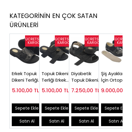
KATEGORİNİN EN ÇOK SATAN
ÜRÜNLERİ
Erkek Topuk
Topuk Dikeni
Diyabetik
Şiş Ayaklar
Dikeni Terliği
Terliği Erkek
Topuk Dikeni
İçin Ortopedik
Siyah EPT12S
EPT14S (Şiş
Sandaleti
Ayakkabı
5.100,00
TL
5.100,00
TL
7.250,00
TL
9.000,00
TL
(Silikon
Ayaklara
Erkek EPT-
Erkek ( En Çok
Destekli)
Özel)
ODS110
Satılan
Model)
Sepete Ekle
Sepete Ekle
Sepete Ekle
Sepete Ekle
Satın Al
Satın Al
Satın Al
Satın Al