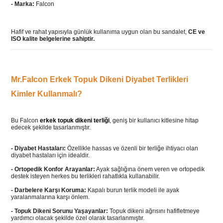
- Marka:
Falcon
Hafif ve rahat yapısıyla günlük kullanıma uygun olan bu sandalet,
CE ve
ISO kalite belgelerine sahiptir.
Mr.Falcon Erkek Topuk Dikeni Diyabet Terlikleri
Kimler Kullanmalı?
Bu Falcon
erkek topuk dikeni terliği
, geniş bir kullanıcı kitlesine hitap
edecek şekilde tasarlanmıştır.
- Diyabet Hastaları:
Özellikle hassas ve özenli bir terliğe ihtiyacı olan
diyabet hastaları için idealdir.
-
Ortopedik Konfor Arayanlar:
Ayak sağlığına önem veren ve ortopedik
destek isteyen herkes bu terlikleri rahatlıkla kullanabilir.
-
Darbelere Karşı Koruma:
Kapalı burun terlik modeli ile ayak
yaralanmalarına karşı önlem.
-
Topuk Dikeni Sorunu Yaşayanlar:
Topuk dikeni ağrısını hafifletmeye
yardımcı olacak şekilde özel olarak tasarlanmıştır.