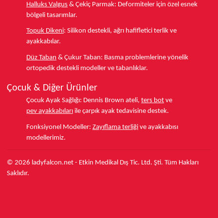
Halluks Valgus
& Çekiç Parmak:
Deformiteler için özel esnek
bölgeli tasarımlar.
Topuk Dikeni
:
Silikon destekli, ağrı hafifletici terlik ve
ayakkabılar.
Düz Taban
& Çukur Taban:
Basma problemlerine yönelik
ortopedik destekli modeller ve tabanlıklar.
Çocuk & Diğer Ürünler
Çocuk Ayak Sağlığı:
Dennis Brown ateli,
ters bot
ve
pev ayakkabıları
ile çarpık ayak tedavisine destek.
Fonksiyonel Modeller:
Zayıflama terliği
ve ayakkabısı
modellerimiz.
© 2026 ladyfalcon.net - Etkin Medikal Dış Tic. Ltd. Şti. Tüm Hakları
Saklıdır.