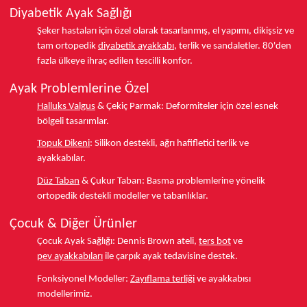
Diyabetik Ayak Sağlığı
Şeker hastaları için özel olarak tasarlanmış, el yapımı, dikişsiz ve
tam ortopedik
diyabetik ayakkabı
, terlik ve sandaletler.
80'den
fazla ülkeye
ihraç edilen tescilli konfor.
Ayak Problemlerine Özel
Halluks Valgus
& Çekiç Parmak:
Deformiteler için özel esnek
bölgeli tasarımlar.
Topuk Dikeni
:
Silikon destekli, ağrı hafifletici terlik ve
ayakkabılar.
Düz Taban
& Çukur Taban:
Basma problemlerine yönelik
ortopedik destekli modeller ve tabanlıklar.
Çocuk & Diğer Ürünler
Çocuk Ayak Sağlığı:
Dennis Brown ateli,
ters bot
ve
pev ayakkabıları
ile çarpık ayak tedavisine destek.
Fonksiyonel Modeller:
Zayıflama terliği
ve ayakkabısı
modellerimiz.