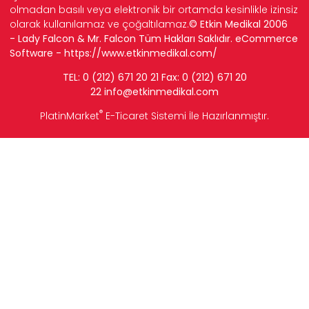
olmadan basılı veya elektronik bir ortamda kesinlikle izinsiz
olarak kullanılamaz ve çoğaltılamaz.
© Etkin Medikal 2006
- Lady Falcon & Mr. Falcon Tüm Hakları Saklıdır. eCommerce
Software -
https://www.etkinmedikal.com/
TEL: 0 (212) 671 20 21 Fax: 0 (212) 671 20
22
info
@etkinmedikal.com
®
PlatinMarket
E-Ticaret Sistemi
İle Hazırlanmıştır.