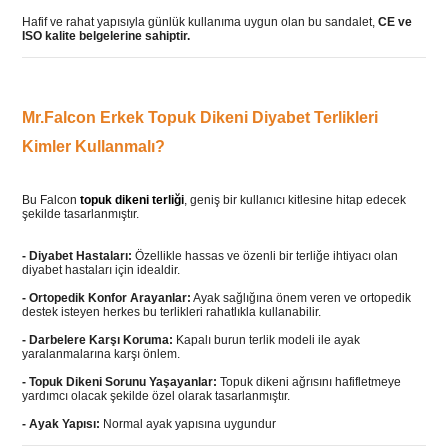
Hafif ve rahat yapısıyla günlük kullanıma uygun olan bu sandalet,
CE ve
ISO kalite belgelerine sahiptir.
Mr.Falcon Erkek Topuk Dikeni Diyabet Terlikleri
Kimler Kullanmalı?
Bu Falcon
topuk dikeni terliği
, geniş bir kullanıcı kitlesine hitap edecek
şekilde tasarlanmıştır.
- Diyabet Hastaları:
Özellikle hassas ve özenli bir terliğe ihtiyacı olan
diyabet hastaları için idealdir.
-
Ortopedik Konfor Arayanlar:
Ayak sağlığına önem veren ve ortopedik
destek isteyen herkes bu terlikleri rahatlıkla kullanabilir.
-
Darbelere Karşı Koruma:
Kapalı burun terlik modeli ile ayak
yaralanmalarına karşı önlem.
-
Topuk Dikeni Sorunu Yaşayanlar:
Topuk dikeni ağrısını hafifletmeye
yardımcı olacak şekilde özel olarak tasarlanmıştır.
-
Ayak Yapısı:
Normal ayak yapısına uygundur