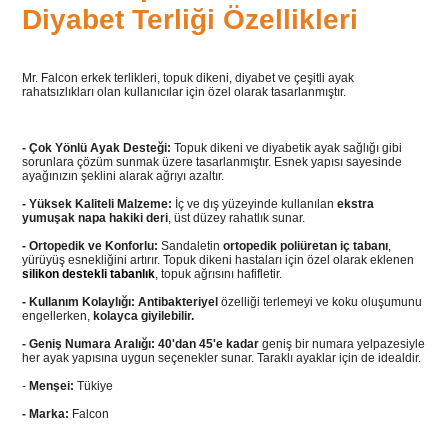
Diyabet Terliği Özellikleri
Mr. Falcon erkek terlikleri, topuk dikeni, diyabet ve çeşitli ayak
rahatsızlıkları olan kullanıcılar için özel olarak tasarlanmıştır.
- Çok Yönlü Ayak Desteği:
Topuk dikeni ve diyabetik ayak sağlığı gibi
sorunlara çözüm sunmak üzere tasarlanmıştır. Esnek yapısı sayesinde
ayağınızın şeklini alarak ağrıyı azaltır.
- Yüksek Kaliteli Malzeme:
İç ve dış yüzeyinde kullanılan
ekstra
yumuşak napa hakiki deri
, üst düzey rahatlık sunar.
- Ortopedik ve Konforlu:
Sandaletin
ortopedik poliüretan iç tabanı
,
yürüyüş esnekliğini artırır. Topuk dikeni hastaları için özel olarak eklenen
silikon destekli tabanlık
, topuk ağrısını hafifletir.
- Kullanım Kolaylığı:
Antibakteriyel
özelliği terlemeyi ve koku oluşumunu
engellerken,
kolayca giyilebilir.
- Geniş Numara Aralığı:
40'dan 45'e kadar
geniş bir numara yelpazesiyle
her ayak yapısına uygun seçenekler sunar. Taraklı ayaklar için de idealdir.
-
Menşei:
Tükiye
- Marka:
Falcon