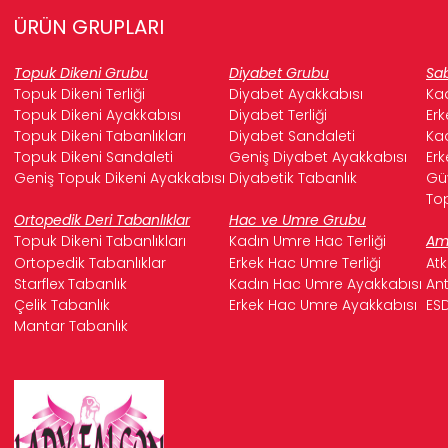
ÜRÜN GRUPLARI
Topuk Dikeni Grubu
Diyabet Grubu
Sab
Topuk Dikeni Terliği
Diyabet Ayakkabısı
Kad
Topuk Dikeni Ayakkabısı
Diyabet Terliği
Erk
Topuk Dikeni Tabanlıkları
Diyabet Sandaleti
Kad
Topuk Dikeni Sandaleti
Geniş Diyabet Ayakkabısı
Erk
Geniş Topuk Dikeni Ayakkabısı
Diyabetik Tabanlık
Güv
Top
Ortopedik Deri Tabanlıklar
Hac ve Umre Grubu
Topuk Dikeni Tabanlıkları
Kadın Umre Hac Terliği
Ame
Ortopedik Tabanlıklar
Erkek Hac Umre Terliği
Atk
Starflex Tabanlık
Kadın Hac Umre Ayakkabısı
Ant
Çelik Tabanlık
Erkek Hac Umre Ayakkabısı
ESD
Mantar Tabanlık