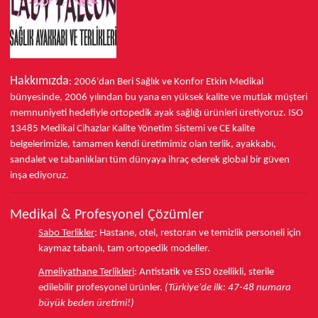
Hakkımızda
: 2006'dan Beri Sağlık ve Konfor
Etkin Medikal
bünyesinde,
2006 yılından bu yana
en yüksek kalite ve mutlak müşteri
memnuniyeti hedefiyle ortopedik ayak sağlığı ürünleri üretiyoruz.
ISO
13485
Medikal Cihazlar Kalite Yönetim Sistemi ve
CE
kalite
belgelerimizle, tamamen kendi üretimimiz olan terlik, ayakkabı,
sandalet ve tabanlıkları
tüm dünyaya ihraç ederek
global bir güven
inşa ediyoruz.
Medikal & Profesyonel Çözümler
Sabo Terlikler
:
Hastane, otel, restoran ve temizlik personeli için
kaymaz tabanlı, tam ortopedik modeller.
Ameliyathane Terlikleri
:
Antistatik ve ESD özellikli, sterile
edilebilir profesyonel ürünler.
(Türkiye'de ilk: 47-48 numara
büyük beden üretimi!)