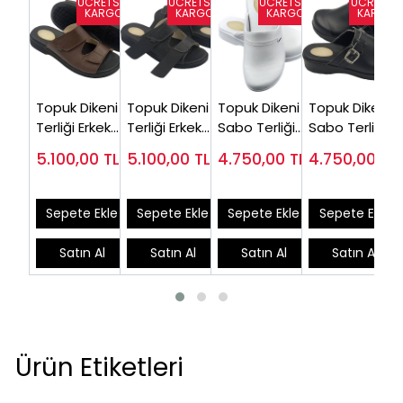
Topuk Dikeni
Topuk Dikeni
Topuk Dikeni
Topuk Dikeni
Terliği Erkek
Terliği Erkek
Sabo Terliği
Sabo Terliği
Kahverengi
EPT14S (Şiş
Erkek EPT777B
Bayan Siyah
5.100,00
TL
5.100,00
TL
4.750,00
TL
4.750,00
TL
EPT14F
Ayaklara
EPT202S (En
Özel)
Çok Satanlar)
Sepete Ekle
Sepete Ekle
Sepete Ekle
Sepete Ekle
Satın Al
Satın Al
Satın Al
Satın Al
Ürün Etiketleri