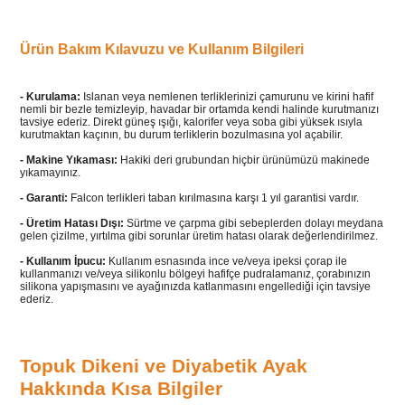
Ürün Bakım Kılavuzu ve Kullanım Bilgileri
- Kurulama:
Islanan veya nemlenen terliklerinizi çamurunu ve kirini hafif
nemli bir bezle temizleyip, havadar bir ortamda kendi halinde kurutmanızı
tavsiye ederiz. Direkt güneş ışığı, kalorifer veya soba gibi yüksek ısıyla
kurutmaktan kaçının, bu durum terliklerin bozulmasına yol açabilir.
- Makine Yıkaması:
Hakiki deri grubundan hiçbir ürünümüzü makinede
yıkamayınız.
- Garanti:
Falcon terlikleri taban kırılmasına karşı 1 yıl garantisi vardır.
- Üretim Hatası Dışı:
Sürtme ve çarpma gibi sebeplerden dolayı meydana
gelen çizilme, yırtılma gibi sorunlar üretim hatası olarak değerlendirilmez.
- Kullanım İpucu:
Kullanım esnasında ince ve/veya ipeksi çorap ile
kullanmanızı ve/veya silikonlu bölgeyi hafifçe pudralamanız, çorabınızın
silikona yapışmasını ve ayağınızda katlanmasını engellediği için tavsiye
ederiz.
Topuk Dikeni ve Diyabetik Ayak
Hakkında Kısa Bilgiler