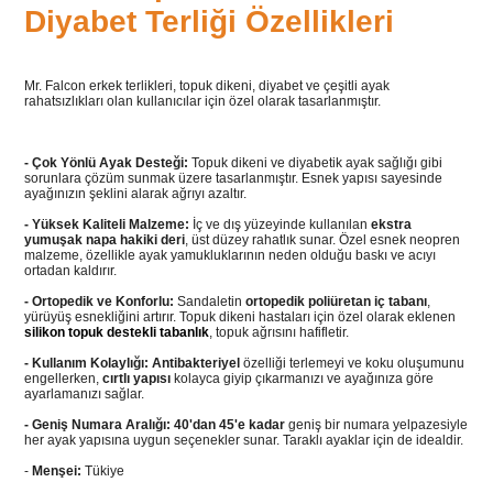
Diyabet Terliği Özellikleri
Mr. Falcon erkek terlikleri, topuk dikeni, diyabet ve çeşitli ayak
rahatsızlıkları olan kullanıcılar için özel olarak tasarlanmıştır.
- Çok Yönlü Ayak Desteği:
Topuk dikeni ve diyabetik ayak sağlığı gibi
sorunlara çözüm sunmak üzere tasarlanmıştır. Esnek yapısı sayesinde
ayağınızın şeklini alarak ağrıyı azaltır.
- Yüksek Kaliteli Malzeme:
İç ve dış yüzeyinde kullanılan
ekstra
yumuşak napa hakiki deri
, üst düzey rahatlık sunar. Özel esnek neopren
malzeme, özellikle ayak yamukluklarının neden olduğu baskı ve acıyı
ortadan kaldırır.
- Ortopedik ve Konforlu:
Sandaletin
ortopedik poliüretan iç tabanı
,
yürüyüş esnekliğini artırır. Topuk dikeni hastaları için özel olarak eklenen
silikon topuk destekli tabanlık
, topuk ağrısını hafifletir.
- Kullanım Kolaylığı:
Antibakteriyel
özelliği terlemeyi ve koku oluşumunu
engellerken,
cırtlı yapısı
kolayca giyip çıkarmanızı ve ayağınıza göre
ayarlamanızı sağlar.
- Geniş Numara Aralığı:
40'dan 45'e kadar
geniş bir numara yelpazesiyle
her ayak yapısına uygun seçenekler sunar. Taraklı ayaklar için de idealdir.
-
Menşei:
Tükiye