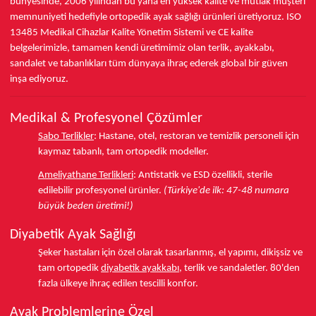
bünyesinde,
2006 yılından bu yana
en yüksek kalite ve mutlak müşteri
memnuniyeti hedefiyle ortopedik ayak sağlığı ürünleri üretiyoruz.
ISO
13485
Medikal Cihazlar Kalite Yönetim Sistemi ve
CE
kalite
belgelerimizle, tamamen kendi üretimimiz olan terlik, ayakkabı,
sandalet ve tabanlıkları
tüm dünyaya ihraç ederek
global bir güven
inşa ediyoruz.
Medikal & Profesyonel Çözümler
Sabo Terlikler
:
Hastane, otel, restoran ve temizlik personeli için
kaymaz tabanlı, tam ortopedik modeller.
Ameliyathane Terlikleri
:
Antistatik ve ESD özellikli, sterile
edilebilir profesyonel ürünler.
(Türkiye'de ilk: 47-48 numara
büyük beden üretimi!)
Diyabetik Ayak Sağlığı
Şeker hastaları için özel olarak tasarlanmış, el yapımı, dikişsiz ve
tam ortopedik
diyabetik ayakkabı
, terlik ve sandaletler.
80'den
fazla ülkeye
ihraç edilen tescilli konfor.
Ayak Problemlerine Özel