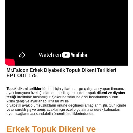
Mr.Falcon Erkek Diyabetik Topuk Dikeni Terlikleri
EPT-ODT-175
Topuk dikeni terlikleri
üretimi için yıllardır ar-ge çalışması yapan firmamız
ayak koruyucu özelliği olan ortopedik gerçek deri
topuk dikeni ve diyabet
terliği
üretimine başlamıştır. Şeker hastalarına özel tasarlanmış burun
kısım geniş ve ayarlanabilir tasarımı ile
diyabetik ayak olumsuzlukların önüne geçilmesi amaçlanmıştır. Gün içinde
veya sürekli şiş ve geniş ayaklar için özel ölçü almaya gerek kalmadan
uyum sağlanması sandaletin önemli özelliklerindendir.
Erkek Topuk Dikeni ve