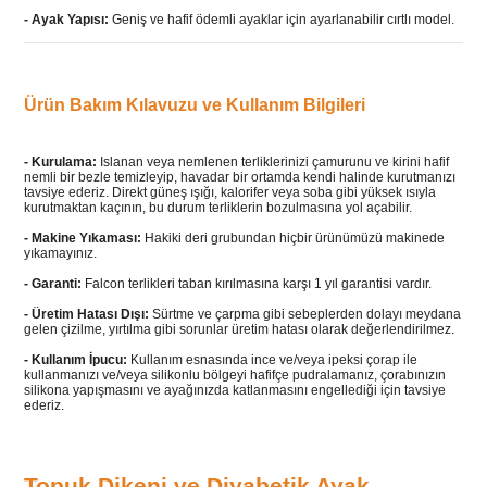
-
Ayak Yapısı:
Geniş ve hafif ödemli ayaklar için ayarlanabilir cırtlı model.
Ürün Bakım Kılavuzu ve Kullanım Bilgileri
- Kurulama:
Islanan veya nemlenen terliklerinizi çamurunu ve kirini hafif
nemli bir bezle temizleyip, havadar bir ortamda kendi halinde kurutmanızı
tavsiye ederiz. Direkt güneş ışığı, kalorifer veya soba gibi yüksek ısıyla
kurutmaktan kaçının, bu durum terliklerin bozulmasına yol açabilir.
- Makine Yıkaması:
Hakiki deri grubundan hiçbir ürünümüzü makinede
yıkamayınız.
- Garanti:
Falcon terlikleri taban kırılmasına karşı 1 yıl garantisi vardır.
- Üretim Hatası Dışı:
Sürtme ve çarpma gibi sebeplerden dolayı meydana
gelen çizilme, yırtılma gibi sorunlar üretim hatası olarak değerlendirilmez.
- Kullanım İpucu:
Kullanım esnasında ince ve/veya ipeksi çorap ile
kullanmanızı ve/veya silikonlu bölgeyi hafifçe pudralamanız, çorabınızın
silikona yapışmasını ve ayağınızda katlanmasını engellediği için tavsiye
ederiz.
Topuk Dikeni ve Diyabetik Ayak