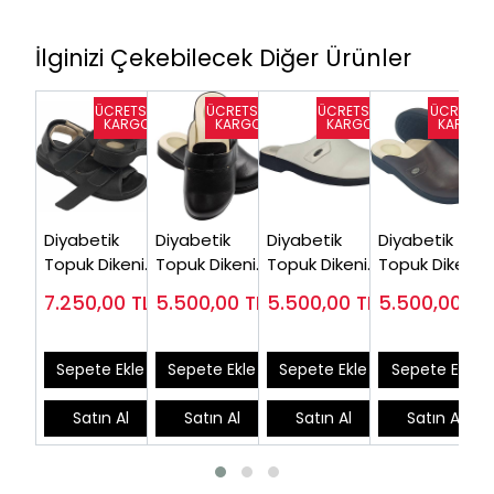
İlginizi Çekebilecek Diğer Ürünler
Diyabetik
Diyabetik
Diyabetik
Diyabetik
Topuk Dikeni
Topuk Dikeni
Topuk Dikeni
Topuk Dikeni
Sandaleti
Terliği
Terliği Erkek
Terliği Erkek
7.250,00
TL
5.500,00
TL
5.500,00
TL
5.500,00
TL
Erkek EPT-
EPTODT175S (
Bej
Kahverengi
ODS110
Çok satılan)
EPTODT170J
EPTODT170F
Sepete Ekle
Sepete Ekle
Sepete Ekle
Sepete Ekle
Satın Al
Satın Al
Satın Al
Satın Al