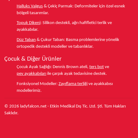
Halluks Valgus
& Çekiç Parmak:
Deformiteler için özel esnek
bölgeli tasarımlar.
Topuk Dikeni
:
Silikon destekli, ağrı hafifletici terlik ve
ayakkabılar.
Düz Taban
& Çukur Taban:
Basma problemlerine yönelik
ortopedik destekli modeller ve tabanlıklar.
Çocuk & Diğer Ürünler
Çocuk Ayak Sağlığı:
Dennis Brown ateli,
ters bot
ve
pev ayakkabıları
ile çarpık ayak tedavisine destek.
Fonksiyonel Modeller:
Zayıflama terliği
ve ayakkabısı
modellerimiz.
© 2026 ladyfalcon.net - Etkin Medikal Dış Tic. Ltd. Şti. Tüm Hakları
Saklıdır.