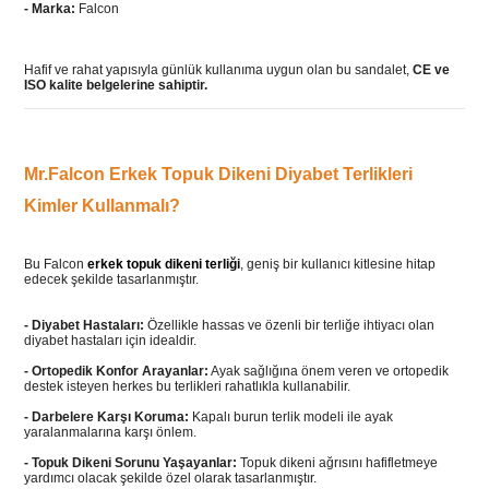
- Marka:
Falcon
Hafif ve rahat yapısıyla günlük kullanıma uygun olan bu sandalet,
CE ve
ISO kalite belgelerine sahiptir.
Mr.Falcon Erkek Topuk Dikeni Diyabet Terlikleri
Kimler Kullanmalı?
Bu Falcon
erkek topuk dikeni terliği
, geniş bir kullanıcı kitlesine hitap
edecek şekilde tasarlanmıştır.
- Diyabet Hastaları:
Özellikle hassas ve özenli bir terliğe ihtiyacı olan
diyabet hastaları için idealdir.
-
Ortopedik Konfor Arayanlar:
Ayak sağlığına önem veren ve ortopedik
destek isteyen herkes bu terlikleri rahatlıkla kullanabilir.
-
Darbelere Karşı Koruma:
Kapalı burun terlik modeli ile ayak
yaralanmalarına karşı önlem.
-
Topuk Dikeni Sorunu Yaşayanlar:
Topuk dikeni ağrısını hafifletmeye
yardımcı olacak şekilde özel olarak tasarlanmıştır.