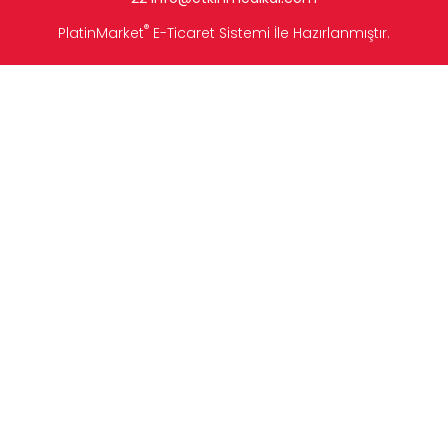
®
PlatinMarket
E-Ticaret Sistemi
İle Hazırlanmıştır.