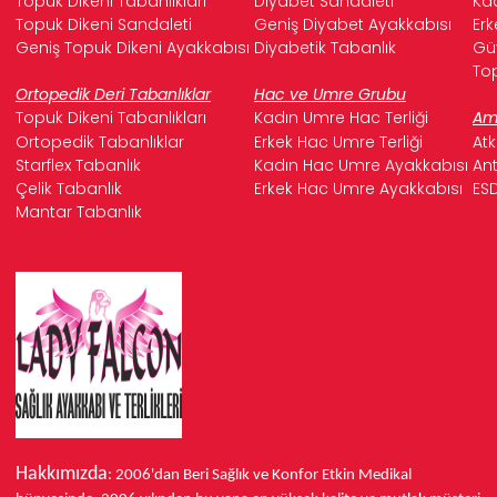
Topuk Dikeni Tabanlıkları
Diyabet Sandaleti
Kad
Topuk Dikeni Sandaleti
Geniş Diyabet Ayakkabısı
Erk
Geniş Topuk Dikeni Ayakkabısı
Diyabetik Tabanlık
Güv
Top
Ortopedik Deri Tabanlıklar
Hac ve Umre Grubu
Topuk Dikeni Tabanlıkları
Kadın Umre Hac Terliği
Ame
Ortopedik Tabanlıklar
Erkek Hac Umre Terliği
Atk
Starflex Tabanlık
Kadın Hac Umre Ayakkabısı
Ant
Çelik Tabanlık
Erkek Hac Umre Ayakkabısı
ESD
Mantar Tabanlık
Hakkımızda
: 2006'dan Beri Sağlık ve Konfor
Etkin Medikal