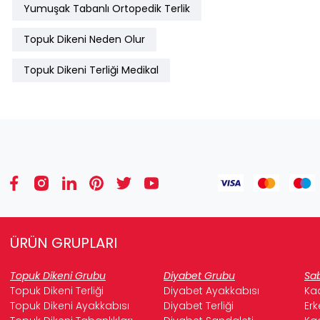
Yumuşak Tabanlı Ortopedik Terlik
Topuk Dikeni Neden Olur
Topuk Dikeni Terliği Medikal
ÜRÜN GRUPLARI
Topuk Dikeni Grubu
Diyabet Grubu
Sab
Topuk Dikeni Terliği
Diyabet Ayakkabısı
Kad
Topuk Dikeni Ayakkabısı
Diyabet Terliği
Erk