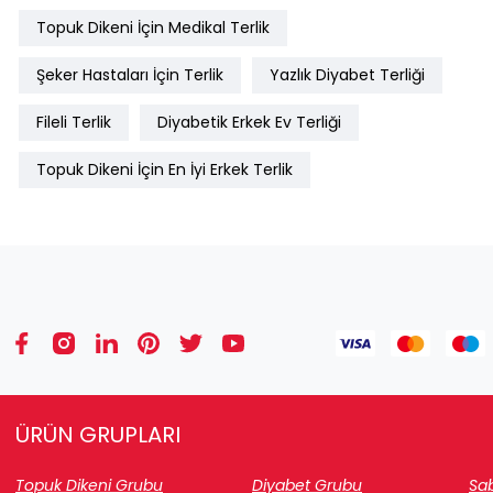
Topuk Dikeni İçin Medikal Terlik
Şeker Hastaları İçin Terlik
Yazlık Diyabet Terliği
Fileli Terlik
Diyabetik Erkek Ev Terliği
Topuk Dikeni İçin En İyi Erkek Terlik
ÜRÜN GRUPLARI
Topuk Dikeni Grubu
Diyabet Grubu
Sab