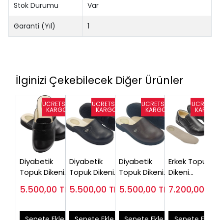
Stok Durumu
Var
Garanti (Yıl)
1
İlginizi Çekebilecek Diğer Ürünler
Diyabetik
Diyabetik
Diyabetik
Erkek Topuk
Topuk Dikeni
Topuk Dikeni
Topuk Dikeni
Dikeni
Terliği
Terliği Erkek
Terliği Erkek
Ayakkabısı
5.500,00
TL
5.500,00
TL
5.500,00
TL
7.200,00
TL
EPTODT175S (
Siyah
Kahverengi
Siyah
Çok satılan)
EPTODT170S
EPTODT170F
EPTA53S
Sepete Ekle
Sepete Ekle
Sepete Ekle
Sepete Ekle