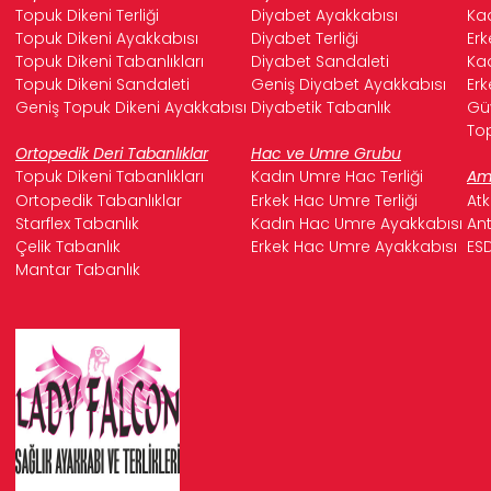
Topuk Dikeni Terliği
Diyabet Ayakkabısı
Kad
Topuk Dikeni Ayakkabısı
Diyabet Terliği
Erk
Topuk Dikeni Tabanlıkları
Diyabet Sandaleti
Kad
Topuk Dikeni Sandaleti
Geniş Diyabet Ayakkabısı
Erk
Geniş Topuk Dikeni Ayakkabısı
Diyabetik Tabanlık
Güv
Top
Ortopedik Deri Tabanlıklar
Hac ve Umre Grubu
Topuk Dikeni Tabanlıkları
Kadın Umre Hac Terliği
Ame
Ortopedik Tabanlıklar
Erkek Hac Umre Terliği
Atk
Starflex Tabanlık
Kadın Hac Umre Ayakkabısı
Ant
Çelik Tabanlık
Erkek Hac Umre Ayakkabısı
ESD
Mantar Tabanlık