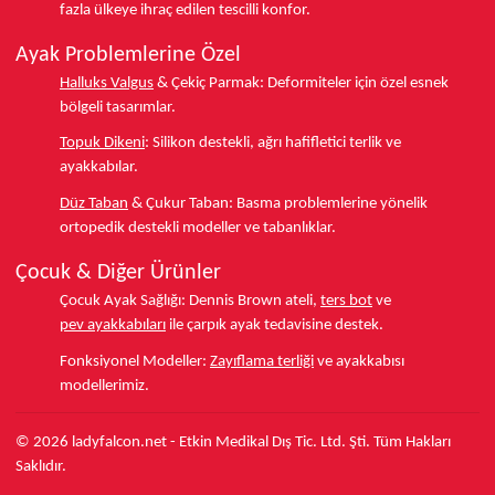
fazla ülkeye
ihraç edilen tescilli konfor.
Ayak Problemlerine Özel
Halluks Valgus
& Çekiç Parmak:
Deformiteler için özel esnek
bölgeli tasarımlar.
Topuk Dikeni
:
Silikon destekli, ağrı hafifletici terlik ve
ayakkabılar.
Düz Taban
& Çukur Taban:
Basma problemlerine yönelik
ortopedik destekli modeller ve tabanlıklar.
Çocuk & Diğer Ürünler
Çocuk Ayak Sağlığı:
Dennis Brown ateli,
ters bot
ve
pev ayakkabıları
ile çarpık ayak tedavisine destek.
Fonksiyonel Modeller:
Zayıflama terliği
ve ayakkabısı
modellerimiz.
© 2026 ladyfalcon.net - Etkin Medikal Dış Tic. Ltd. Şti. Tüm Hakları
Saklıdır.