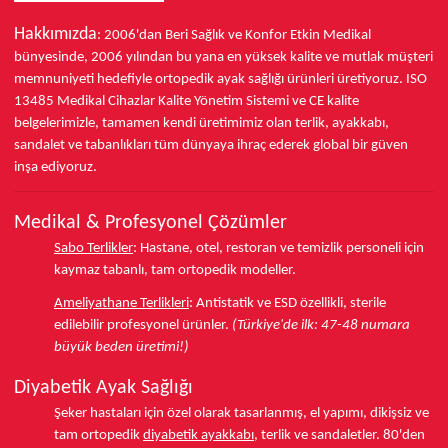
Hakkımızda
: 2006'dan Beri Sağlık ve Konfor
Etkin Medikal
bünyesinde,
2006 yılından bu yana
en yüksek kalite ve mutlak müşteri
memnuniyeti hedefiyle ortopedik ayak sağlığı ürünleri üretiyoruz.
ISO
13485
Medikal Cihazlar Kalite Yönetim Sistemi ve
CE
kalite
belgelerimizle, tamamen kendi üretimimiz olan terlik, ayakkabı,
sandalet ve tabanlıkları
tüm dünyaya ihraç ederek
global bir güven
inşa ediyoruz.
Medikal & Profesyonel Çözümler
Sabo Terlikler
:
Hastane, otel, restoran ve temizlik personeli için
kaymaz tabanlı, tam ortopedik modeller.
Ameliyathane Terlikleri
:
Antistatik ve ESD özellikli, sterile
edilebilir profesyonel ürünler.
(Türkiye'de ilk: 47-48 numara
büyük beden üretimi!)
Diyabetik Ayak Sağlığı
Şeker hastaları için özel olarak tasarlanmış, el yapımı, dikişsiz ve
tam ortopedik
diyabetik ayakkabı
, terlik ve sandaletler.
80'den