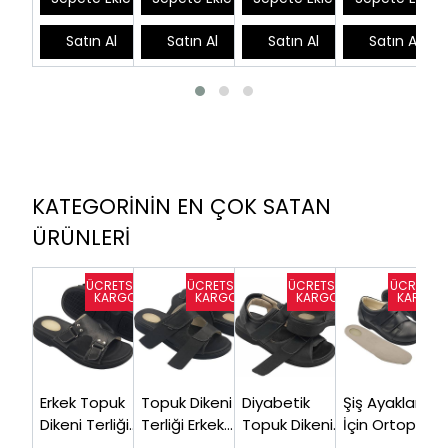
Satın Al
Satın Al
Satın Al
Satın Al
KATEGORİNİN EN ÇOK SATAN
ÜRÜNLERİ
Erkek Topuk
Topuk Dikeni
Diyabetik
Şiş Ayaklar
Dikeni Terliği
Terliği Erkek
Topuk Dikeni
İçin Ortopedik
Siyah EPT12S
EPT14S (Şiş
Sandaleti
Ayakkabı