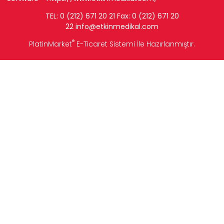
TEL: 0 (212) 671 20 21 Fax: 0 (212) 671 20
22
info
@etkinmedikal.com
®
PlatinMarket
E-Ticaret Sistemi
İle Hazırlanmıştır.