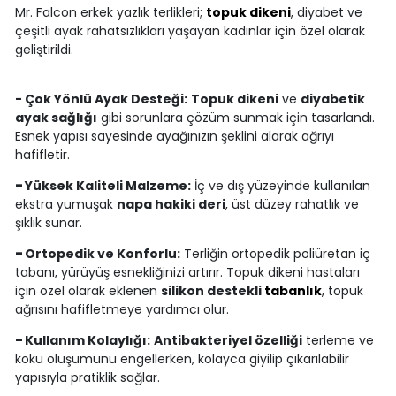
Mr. Falcon erkek yazlık terlikleri;
topuk dikeni
, diyabet ve
çeşitli ayak rahatsızlıkları yaşayan kadınlar için özel olarak
geliştirildi.
- Çok Yönlü Ayak Desteği:
Topuk dikeni
ve
diyabetik
ayak sağlığı
gibi sorunlara çözüm sunmak için tasarlandı.
Esnek yapısı sayesinde ayağınızın şeklini alarak ağrıyı
hafifletir.
-
Yüksek Kaliteli Malzeme:
İç ve dış yüzeyinde kullanılan
ekstra yumuşak
napa hakiki deri
, üst düzey rahatlık ve
şıklık sunar.
-
Ortopedik ve Konforlu:
Terliğin ortopedik poliüretan iç
tabanı, yürüyüş esnekliğinizi artırır. Topuk dikeni hastaları
için özel olarak eklenen
silikon destekli
tabanlık
, topuk
ağrısını hafifletmeye yardımcı olur.
-
Kullanım Kolaylığı:
Antibakteriyel özelliği
terleme ve
koku oluşumunu engellerken, kolayca giyilip çıkarılabilir
yapısıyla pratiklik sağlar.