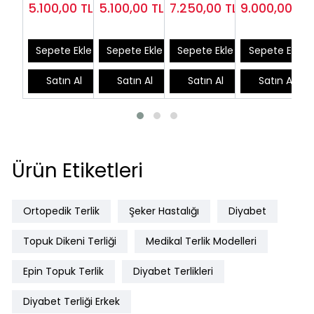
5.100,00
TL
5.100,00
TL
7.250,00
TL
9.000,00
TL
(Silikon
Ayaklara
Erkek EPT-
Erkek ( En Çok
Destekli)
Özel)
ODS110
Satılan
Model)
Sepete Ekle
Sepete Ekle
Sepete Ekle
Sepete Ekle
Satın Al
Satın Al
Satın Al
Satın Al
Ürün Etiketleri
Ortopedik Terlik
Şeker Hastalığı
Diyabet
Topuk Dikeni Terliği
Medikal Terlik Modelleri
Epin Topuk Terlik
Diyabet Terlikleri
Diyabet Terliği Erkek