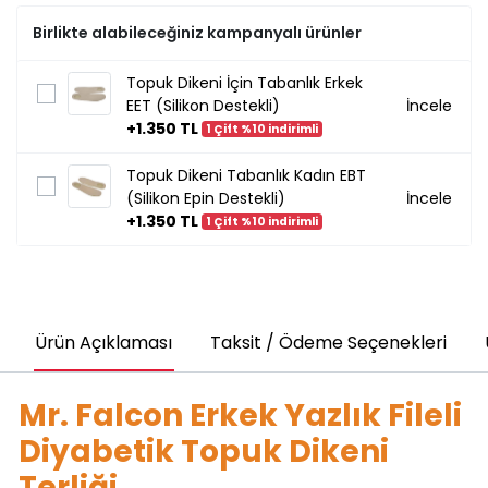
Birlikte alabileceğiniz kampanyalı ürünler
Topuk Dikeni İçin Tabanlık Erkek
EET (Silikon Destekli)
İncele
+1.350 TL
1 Çift %10 indirimli
Topuk Dikeni Tabanlık Kadın EBT
(Silikon Epin Destekli)
İncele
+1.350 TL
1 Çift %10 indirimli
Ürün Açıklaması
Taksit / Ödeme Seçenekleri
Mr. Falcon Erkek Yazlık Fileli
Diyabetik Topuk Dikeni
Terliği