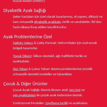
büyük beden üretimi!)
Diyabetik Ayak Sağlığı
Şeker hastaları için özel olarak tasarlanmış, el yapımı, dikişsiz ve
tam ortopedik
diyabetik ayakkabı
, terlik ve sandaletler.
80'den
fazla ülkeye
ihraç edilen tescilli konfor.
Ayak Problemlerine Özel
Halluks Valgus
& Çekiç Parmak:
Deformiteler için özel esnek
bölgeli tasarımlar.
Topuk Dikeni
:
Silikon destekli, ağrı hafifletici terlik ve
ayakkabılar.
Düz Taban
& Çukur Taban:
Basma problemlerine yönelik
ortopedik destekli modeller ve tabanlıklar.
Çocuk & Diğer Ürünler
Çocuk Ayak Sağlığı:
Dennis Brown ateli,
ters bot
ve
pev ayakkabıları
ile çarpık ayak tedavisine destek.
Fonksiyonel Modeller:
Zayıflama terliği
ve ayakkabısı