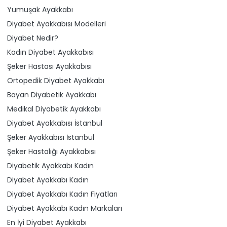
Yumuşak Ayakkabı
Diyabet Ayakkabısı Modelleri
Diyabet Nedir?
Kadın Diyabet Ayakkabısı
Şeker Hastası Ayakkabısı
Ortopedik Diyabet Ayakkabı
Bayan Diyabetik Ayakkabı
Medikal Diyabetik Ayakkabı
Diyabet Ayakkabısı İstanbul
Şeker Ayakkabısı İstanbul
Şeker Hastalığı Ayakkabısı
Diyabetik Ayakkabı Kadın
Diyabet Ayakkabı Kadın
Diyabet Ayakkabı Kadın Fiyatları
Diyabet Ayakkabı Kadın Markaları
En İyi Diyabet Ayakkabı