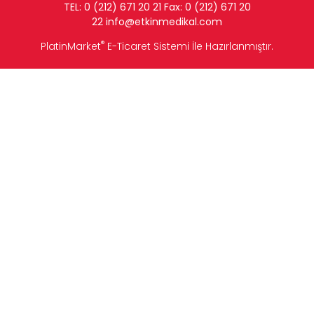
TEL: 0 (212) 671 20 21 Fax: 0 (212) 671 20
22
info
@etkinmedikal.com
®
PlatinMarket
E-Ticaret Sistemi
İle Hazırlanmıştır.