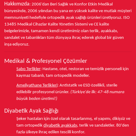
Hakkımızda
: 2006'dan Beri Sağlık ve Konfor
Etkin Medikal
bünyesinde,
2006 yılından bu yana
en yüksek kalite ve mutlak müşteri
memnuniyeti hedefiyle ortopedik ayak sağlığı ürünleri üretiyoruz.
ISO
13485
Medikal Cihazlar Kalite Yönetim Sistemi ve
CE
kalite
belgelerimizle, tamamen kendi üretimimiz olan terlik, ayakkabı,
sandalet ve tabanlıkları
tüm dünyaya ihraç ederek
global bir güven
inşa ediyoruz.
Medikal & Profesyonel Çözümler
Sabo Terlikler
:
Hastane, otel, restoran ve temizlik personeli için
kaymaz tabanlı, tam ortopedik modeller.
Ameliyathane Terlikleri
:
Antistatik ve ESD özellikli, sterile
edilebilir profesyonel ürünler.
(Türkiye'de ilk: 47-48 numara
büyük beden üretimi!)
Diyabetik Ayak Sağlığı
Şeker hastaları için özel olarak tasarlanmış, el yapımı, dikişsiz ve
tam ortopedik
diyabetik ayakkabı
, terlik ve sandaletler.
80'den
fazla ülkeye
ihraç edilen tescilli konfor.