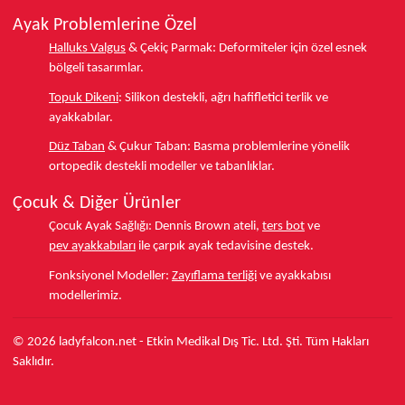
Ayak Problemlerine Özel
Halluks Valgus
& Çekiç Parmak:
Deformiteler için özel esnek
bölgeli tasarımlar.
Topuk Dikeni
:
Silikon destekli, ağrı hafifletici terlik ve
ayakkabılar.
Düz Taban
& Çukur Taban:
Basma problemlerine yönelik
ortopedik destekli modeller ve tabanlıklar.
Çocuk & Diğer Ürünler
Çocuk Ayak Sağlığı:
Dennis Brown ateli,
ters bot
ve
pev ayakkabıları
ile çarpık ayak tedavisine destek.
Fonksiyonel Modeller:
Zayıflama terliği
ve ayakkabısı
modellerimiz.
© 2026 ladyfalcon.net - Etkin Medikal Dış Tic. Ltd. Şti. Tüm Hakları
Saklıdır.