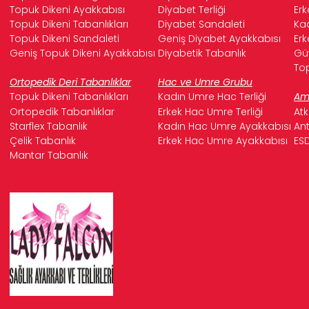
Topuk Dikeni Ayakkabısı
Diyabet Terliği
Erk
Topuk Dikeni Tabanlıkları
Diyabet Sandaleti
Kad
Topuk Dikeni Sandaleti
Geniş Diyabet Ayakkabısı
Erk
Geniş Topuk Dikeni Ayakkabısı
Diyabetik Tabanlık
Güv
Top
Ortopedik Deri Tabanlıklar
Hac ve Umre Grubu
Topuk Dikeni Tabanlıkları
Kadın Umre Hac Terliği
Ame
Ortopedik Tabanlıklar
Erkek Hac Umre Terliği
Atk
Starflex Tabanlık
Kadın Hac Umre Ayakkabısı
Ant
Çelik Tabanlık
Erkek Hac Umre Ayakkabısı
ESD
Mantar Tabanlık