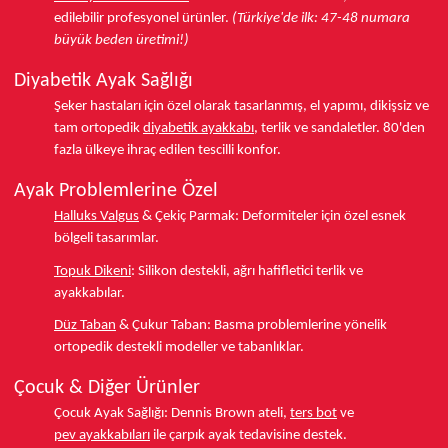
edilebilir profesyonel ürünler.
(Türkiye'de ilk: 47-48 numara
büyük beden üretimi!)
Diyabetik Ayak Sağlığı
Şeker hastaları için özel olarak tasarlanmış, el yapımı, dikişsiz ve
tam ortopedik
diyabetik ayakkabı
, terlik ve sandaletler.
80'den
fazla ülkeye
ihraç edilen tescilli konfor.
Ayak Problemlerine Özel
Halluks Valgus
& Çekiç Parmak:
Deformiteler için özel esnek
bölgeli tasarımlar.
Topuk Dikeni
:
Silikon destekli, ağrı hafifletici terlik ve
ayakkabılar.
Düz Taban
& Çukur Taban:
Basma problemlerine yönelik
ortopedik destekli modeller ve tabanlıklar.
Çocuk & Diğer Ürünler
Çocuk Ayak Sağlığı:
Dennis Brown ateli,
ters bot
ve
pev ayakkabıları
ile çarpık ayak tedavisine destek.