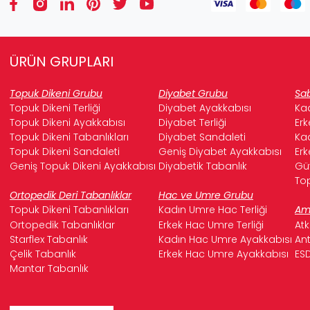
ÜRÜN GRUPLARI
Topuk Dikeni Grubu
Diyabet Grubu
Sab
Topuk Dikeni Terliği
Diyabet Ayakkabısı
Kad
Topuk Dikeni Ayakkabısı
Diyabet Terliği
Erk
Topuk Dikeni Tabanlıkları
Diyabet Sandaleti
Kad
Topuk Dikeni Sandaleti
Geniş Diyabet Ayakkabısı
Erk
Geniş Topuk Dikeni Ayakkabısı
Diyabetik Tabanlık
Güv
Top
Ortopedik Deri Tabanlıklar
Hac ve Umre Grubu
Topuk Dikeni Tabanlıkları
Kadın Umre Hac Terliği
Ame
Ortopedik Tabanlıklar
Erkek Hac Umre Terliği
Atk
Starflex Tabanlık
Kadın Hac Umre Ayakkabısı
Ant
Çelik Tabanlık
Erkek Hac Umre Ayakkabısı
ESD
Mantar Tabanlık