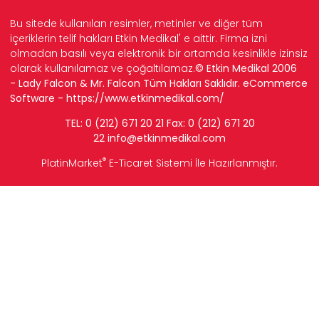
Bu sitede kullanılan resimler, metinler ve diğer tüm
içeriklerin telif hakları Etkin Medikal' e aittir. Firma izni
olmadan basılı veya elektronik bir ortamda kesinlikle izinsiz
olarak kullanılamaz ve çoğaltılamaz.
© Etkin Medikal 2006
- Lady Falcon & Mr. Falcon Tüm Hakları Saklıdır. eCommerce
Software -
https://www.etkinmedikal.com/
TEL: 0 (212) 671 20 21 Fax: 0 (212) 671 20
22
info
@etkinmedikal.com
®
PlatinMarket
E-Ticaret Sistemi
İle Hazırlanmıştır.