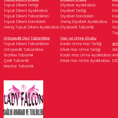
Topuk Dikeni Terliği
Diyabet Ayakkabısı
Kad
Topuk Dikeni Ayakkabısı
Diyabet Terliği
Erk
Topuk Dikeni Tabanlıkları
Diyabet Sandaleti
Kad
Topuk Dikeni Sandaleti
Geniş Diyabet Ayakkabısı
Erk
Geniş Topuk Dikeni Ayakkabısı
Diyabetik Tabanlık
Güv
Top
Ortopedik Deri Tabanlıklar
Hac ve Umre Grubu
Topuk Dikeni Tabanlıkları
Kadın Umre Hac Terliği
Ame
Ortopedik Tabanlıklar
Erkek Hac Umre Terliği
Atk
Starflex Tabanlık
Kadın Hac Umre Ayakkabısı
Ant
Çelik Tabanlık
Erkek Hac Umre Ayakkabısı
ESD
Mantar Tabanlık