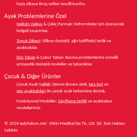
fazla ülkeye
ihraç edilen tescilli konfor.
Ayak Problemlerine Özel
Halluks Valgus
& Çekiç Parmak:
Deformiteler için özel esnek
bölgeli tasarımlar.
Topuk Dikeni
:
Silikon destekli, ağrı hafifletici terlik ve
ayakkabılar.
Düz Taban
& Çukur Taban:
Basma problemlerine yönelik
ortopedik destekli modeller ve tabanlıklar.
Çocuk & Diğer Ürünler
Çocuk Ayak Sağlığı:
Dennis Brown ateli,
ters bot
ve
pev ayakkabıları
ile çarpık ayak tedavisine destek.
Fonksiyonel Modeller:
Zayıflama terliği
ve ayakkabısı
modellerimiz.
© 2026 ladyfalcon.net - Etkin Medikal Dış Tic. Ltd. Şti. Tüm Hakları
Saklıdır.