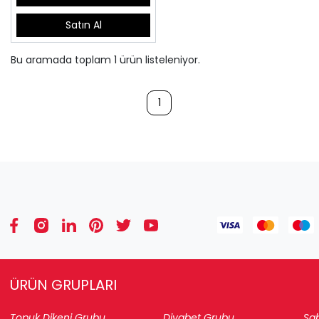
Satın Al
Bu aramada toplam
1
ürün listeleniyor.
1
ÜRÜN GRUPLARI
Topuk Dikeni Grubu
Diyabet Grubu
Sab