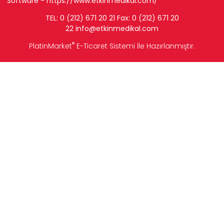
Software -
https://www.etkinmedikal.com/
TEL: 0 (212) 671 20 21 Fax: 0 (212) 671 20
22
info
@etkinmedikal.com
®
PlatinMarket
E-Ticaret Sistemi
İle Hazırlanmıştır.