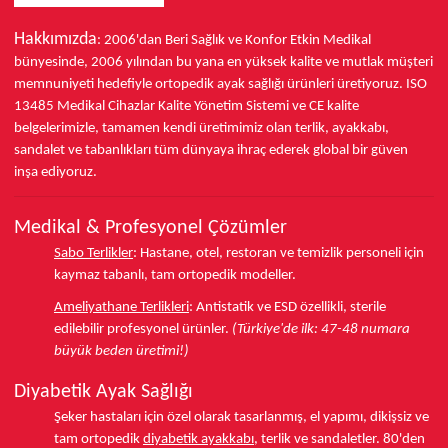
Hakkımızda
: 2006'dan Beri Sağlık ve Konfor
Etkin Medikal
bünyesinde,
2006 yılından bu yana
en yüksek kalite ve mutlak müşteri
memnuniyeti hedefiyle ortopedik ayak sağlığı ürünleri üretiyoruz.
ISO
13485
Medikal Cihazlar Kalite Yönetim Sistemi ve
CE
kalite
belgelerimizle, tamamen kendi üretimimiz olan terlik, ayakkabı,
sandalet ve tabanlıkları
tüm dünyaya ihraç ederek
global bir güven
inşa ediyoruz.
Medikal & Profesyonel Çözümler
Sabo Terlikler
:
Hastane, otel, restoran ve temizlik personeli için
kaymaz tabanlı, tam ortopedik modeller.
Ameliyathane Terlikleri
:
Antistatik ve ESD özellikli, sterile
edilebilir profesyonel ürünler.
(Türkiye'de ilk: 47-48 numara
büyük beden üretimi!)
Diyabetik Ayak Sağlığı
Şeker hastaları için özel olarak tasarlanmış, el yapımı, dikişsiz ve
tam ortopedik
diyabetik ayakkabı
, terlik ve sandaletler.
80'den