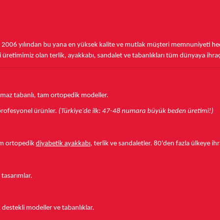
,
2006 yılından bu yana
en yüksek kalite ve mutlak müşteri memnuniyeti hede
üretimimiz olan terlik, ayakkabı, sandalet ve tabanlıkları
tüm dünyaya ihra
aymaz tabanlı, tam ortopedik modeller.
r profesyonel ürünler.
(Türkiye'de ilk: 47-48 numara büyük beden üretimi!)
tam ortopedik
diyabetik ayakkabı
, terlik ve sandaletler.
80'den fazla ülkeye
ihr
 tasarımlar.
estekli modeller ve tabanlıklar.