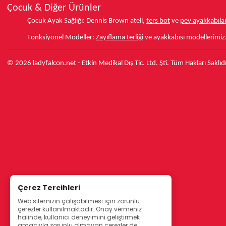
Çocuk & Diğer Ürünler
Çocuk Ayak Sağlığı:
Dennis Brown ateli,
ters bot
ve
pev ayakkabılar
Fonksiyonel Modeller:
Zayıflama terliği
ve ayakkabısı modellerimiz
© 2026 ladyfalcon.net - Etkin Medikal Dış Tic. Ltd. Şti. Tüm Hakları Saklıdı
Çerez Tercihleri
Web sitemizin çalışabilmesi için zorunlu
çerezler kullanılmaktadır. Onay vermeniz
halinde, kullanıcı deneyimini geliştirmek
amacıyla zorunlu olmayan çerezler de