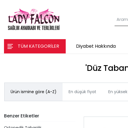
TÜM KATEGORİLER
Diyabet Hakkında
'Düz Taban 
Ürün ismine göre (A-Z)
En düşük fiyat
En yüksek 
Benzer Etiketler
Ortopedik Tabanlık