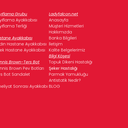
yıflama Grubu
Ladyfalcon.net
yıflama Ayakkabısı
Anasayfa
yıflama Terliği
Müşteri Hizmetleri
Hakkımızda
stane Ayakkabısı
Banka Bilgileri
dın Hastane Ayakkabısı
İletişim
kek Hastane Ayakkabısı
Kalite Belgelerimiz
Bilgi Köşesi
nnis Brown-Ters Bot
Topuk Dikeni Hastalığı
nnis Brown Pev Botları
Şeker Hastalığı
rs Bot Sandalet
Parmak Yamukluğu
Antistatik Nedir?
eliyat Sonrası Ayakkabı
BLOG