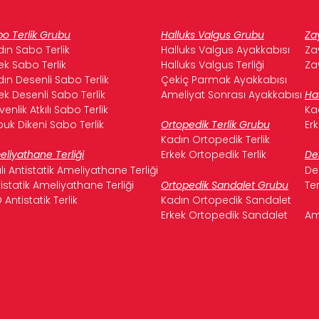
o Terlik Grubu
Halluks Valgus Grubu
Za
ın Sabo Terlik
Halluks Valgus Ayakkabısı
Za
ek Sabo Terlik
Halluks Valgus Terliği
Za
ın Desenli Sabo Terlik
Çekiç Parmak Ayakkabısı
ek Desenli Sabo Terlik
Ameliyat Sonrası Ayakkabısı
Ha
enlik Atkılı Sabo Terlik
Ka
uk Dikeni Sabo Terlik
Ortopedik Terlik Grubu
Er
Kadın Ortopedik Terlik
liyathane Terliği
Erkek Ortopedik Terlik
De
ılı Antistatik Ameliyathane Terliği
De
istatik Ameliyathane Terliği
Ortopedik Sandalet Grubu
Te
 Antistatik Terlik
Kadın Ortopedik Sandalet
Erkek Ortopedik Sandalet
Am