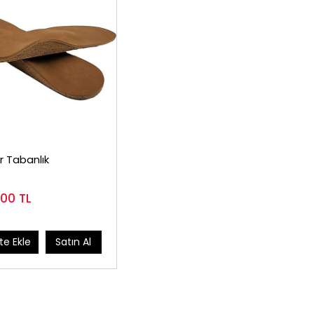
 Tabanlık
,00
TL
e Ekle
Satın Al