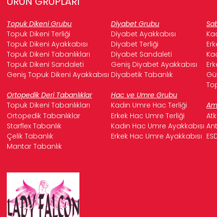
ÜRÜN GRUPLARI
Topuk Dikeni Grubu
Diyabet Grubu
Sab
Topuk Dikeni Terliği
Diyabet Ayakkabısı
Kad
Topuk Dikeni Ayakkabısı
Diyabet Terliği
Erk
Topuk Dikeni Tabanlıkları
Diyabet Sandaleti
Kad
Topuk Dikeni Sandaleti
Geniş Diyabet Ayakkabısı
Erk
Geniş Topuk Dikeni Ayakkabısı
Diyabetik Tabanlık
Güv
Top
Ortopedik Deri Tabanlıklar
Hac ve Umre Grubu
Topuk Dikeni Tabanlıkları
Kadın Umre Hac Terliği
Ame
Ortopedik Tabanlıklar
Erkek Hac Umre Terliği
Atk
Starflex Tabanlık
Kadın Hac Umre Ayakkabısı
Ant
Çelik Tabanlık
Erkek Hac Umre Ayakkabısı
ESD
Mantar Tabanlık