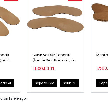
opedik
Çukur ve Düz Tabanlık
Mantar
 Çukur
(İçe ve Dışa Basma İçin
Tabanlık)
1.500
1.500,00
TL
Satın Al
Sepete Ekle
Satın Al
Sepet
ürün listeleniyor.