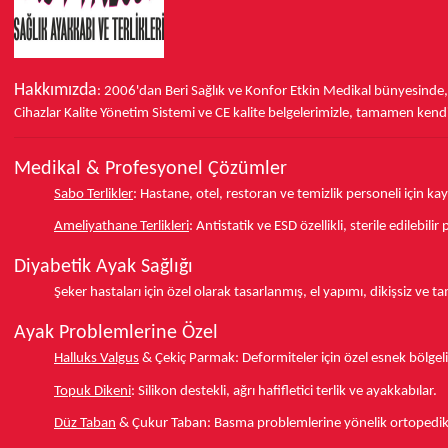
Hakkımızda
: 2006'dan Beri Sağlık ve Konfor
Etkin Medikal bünyesinde
Cihazlar Kalite Yönetim Sistemi ve
CE
kalite belgelerimizle, tamamen kendi 
Medikal & Profesyonel Çözümler
Sabo Terlikler
:
Hastane, otel, restoran ve temizlik personeli için k
Ameliyathane Terlikleri
:
Antistatik ve ESD özellikli, sterile edilebili
Diyabetik Ayak Sağlığı
Şeker hastaları için özel olarak tasarlanmış, el yapımı, dikişsiz ve 
Ayak Problemlerine Özel
Halluks Valgus
& Çekiç Parmak:
Deformiteler için özel esnek bölgeli
Topuk Dikeni
:
Silikon destekli, ağrı hafifletici terlik ve ayakkabılar.
Düz Taban
& Çukur Taban:
Basma problemlerine yönelik ortopedik d