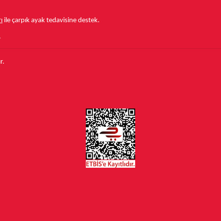
ı
ile çarpık ayak tedavisine destek.
.
r.